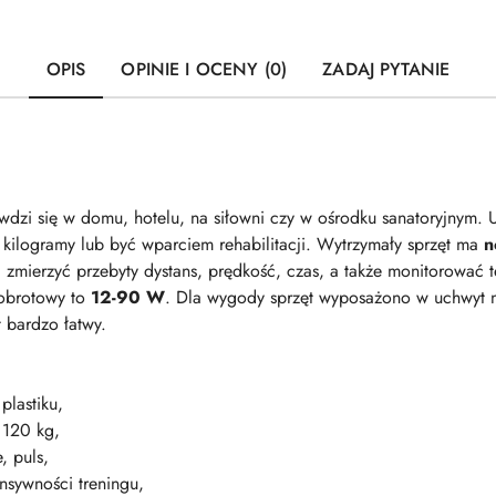
OPIS
OPINIE I OCENY (0)
ZADAJ PYTANIE
dzi się w domu, hotelu, na siłowni czy w ośrodku sanatoryjnym. U
kilogramy lub być wparciem rehabilitacji. Wytrzymały sprzęt ma
n
, zmierzyć przebyty dystans, prędkość, czas, a także monitorować tę
 obrotowy to
12-90 W
. Dla wygody sprzęt wyposażono w uchwyt na
 bardzo łatwy.
plastiku,
 120 kg,
, puls,
nsywności treningu,