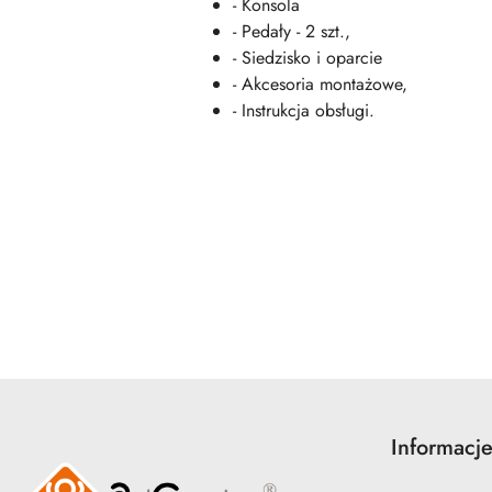
- Konsola
- Pedały - 2 szt.,
- Siedzisko i oparcie
- Akcesoria montażowe,
- Instrukcja obsługi.
Pomiń karuzelę produktów
Informacj