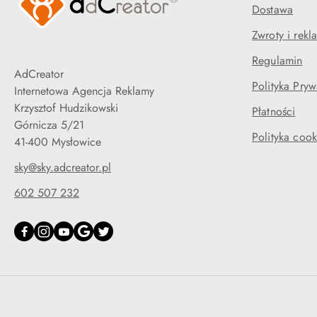
Dostawa
Zwroty i rekl
Regulamin
AdCreator
Polityka Pryw
Internetowa Agencja Reklamy
Krzysztof Hudzikowski
Płatności
Górnicza 5/21
Polityka cook
41-400 Mysłowice
sky@sky.adcreator.pl
602 507 232