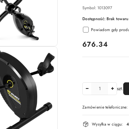
Symbol:
1013097
Dostępność:
Brak towaru
Powiadom gdy produk
cena:
676.34
Ilość
szt.
Zamówienie telefoniczne
Dostępność
Wysyłka w ciągu:
4
i