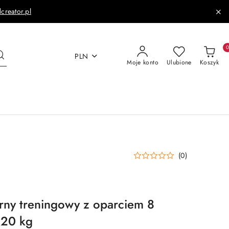
dcreator.pl
PLN
Moje konto
Ulubione
Koszyk
(0)
rny treningowy z oparciem 8
120 kg