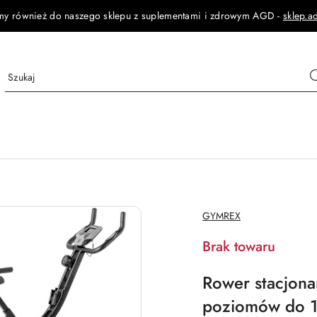
my również do naszego sklepu z suplementami i zdrowym AGD -
sklep.a
NAZWA
GYMREX
PRODUCENTA:
Brak towaru
Rower stacjona
poziomów do 