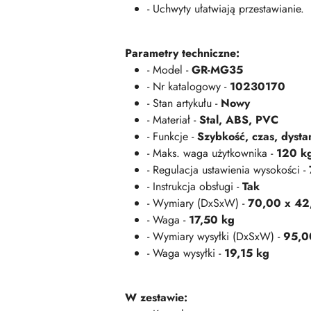
- Uchwyty ułatwiają przestawianie.
Parametry techniczne:
- Model -
GR-MG35
- Nr katalogowy -
10230170
- Stan artykułu -
Nowy
- Materiał -
Stal, ABS, PVC
- Funkcje -
Szybkość, czas, dystan
- Maks. waga użytkownika -
120 k
- Regulacja ustawienia wysokości -
- Instrukcja obsługi -
Tak
- Wymiary (DxSxW) -
70,00 x 42
- Waga -
17,50 kg
- Wymiary wysyłki (DxSxW) -
95,0
- Waga wysyłki -
19,15 kg
W zestawie: