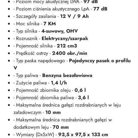
- Poziom mocy akustycznej LWA -
97 dB
- Poziom ciśnienia akustycznego LpA -
77 dB
- Szczegóły zasilania -
12 V / 9 Ah
- Moc silnika -
7 KM
- Typ silnika -
4-suwowy, OHV
- Rozrusznik -
Elektryczny/szarpak
- Pojemność silnika -
212 cm3
- Prędkość ostrzy -
2400 obr./min
- Typ paska napędowego -
Pojedynczy pasek o profilu
V
- Typ paliwa -
Benzyna bezołowiowa
- Zużycie paliwa -
1,4 l/h
- Pojemność zbiornika oleju -
0,6 l
- Pojemność zbiornika paliwa -
3,6 l
- Maksymalna średnica gałęzi rozdrabnianych w leju
załadowczym -
10 mm
- Maksymalna średnica rozdrabnianych gałęzi w
dodatkowym leju -
70 mm
- Wymiary (DxSxW) -
93,5 x 97,5 x 133 cm