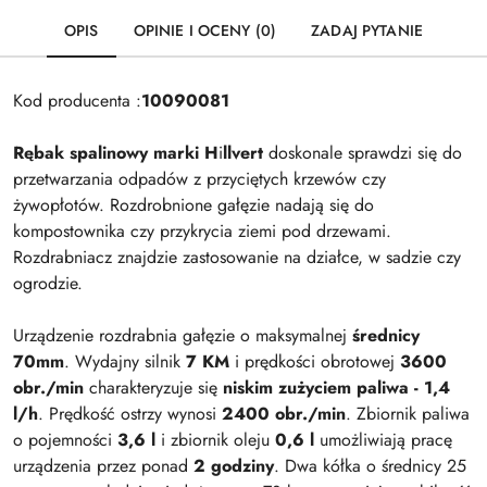
OPIS
OPINIE I OCENY (0)
ZADAJ PYTANIE
Kod producenta :
10090081
Rębak spalinowy marki H
i
llvert
doskonale sprawdzi się do
przetwarzania odpadów z przyciętych krzewów czy
żywopłotów. Rozdrobnione gałęzie nadają się do
kompostownika czy przykrycia ziemi pod drzewami.
Rozdrabniacz znajdzie zastosowanie na działce, w sadzie czy
ogrodzie.
Urządzenie rozdrabnia gałęzie o maksymalnej
średnicy
70mm
. Wydajny silnik
7 KM
i prędkości obrotowej
3600
obr./min
charakteryzuje się
niskim zużyciem paliwa - 1,4
l/h
. Prędkość ostrzy wynosi
2400 obr./min
. Zbiornik paliwa
o pojemności
3,6 l
i zbiornik oleju
0,6 l
umożliwiają pracę
urządzenia przez ponad
2 godziny
. Dwa kółka o średnicy 25