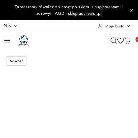
Przejdź do treści głównej
Przejdź do wyszukiwarki
Przejdź do moje konto
Przejdź do menu głównego
Przejdź do opisu produktu
Przejdź do stopki
Zapraszamy również do naszego sklepu z suplementami i
zdrowym AGD -
sklep.adcreator.pl
PLN
Moje konto
Nowość