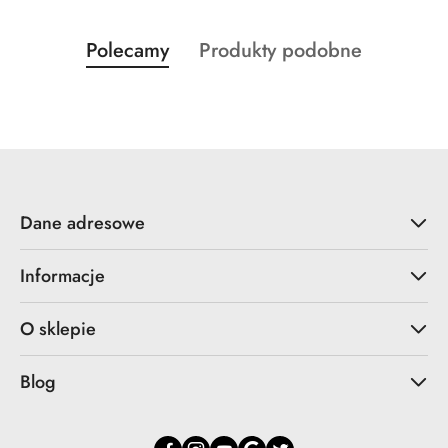
Produkty
Produkty
Polecamy
Produkty podobne
Pomiń karuzelę produktów
o
o
statusie:
statusie:
Dane adresowe
Informacje
O sklepie
Blog