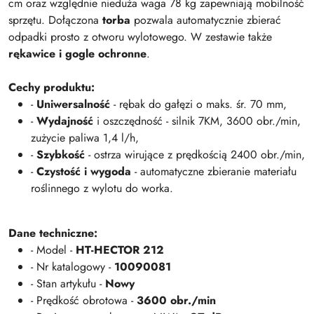
cm oraz względnie nieduża waga 78 kg zapewniają mobilność
sprzętu. Dołączona
torba
pozwala automatycznie zbierać
odpadki prosto z otworu wylotowego. W zestawie także
rękawice i gogle ochronne
.
Cechy produktu:
-
Uniwersalność
- rębak do gałęzi o maks. śr. 70 mm,
-
Wydajność
i oszczędność - silnik 7KM, 3600 obr./min,
zużycie paliwa 1,4 l/h,
-
Szybkość
- ostrza wirujące z prędkością 2400 obr./min,
-
Czystość i wygoda
- automatyczne zbieranie materiału
roślinnego z wylotu do worka.
Dane techniczne:
- Model -
HT-HECTOR 212
- Nr katalogowy -
10090081
- Stan artykułu -
Nowy
- Prędkość obrotowa -
3600 obr./min