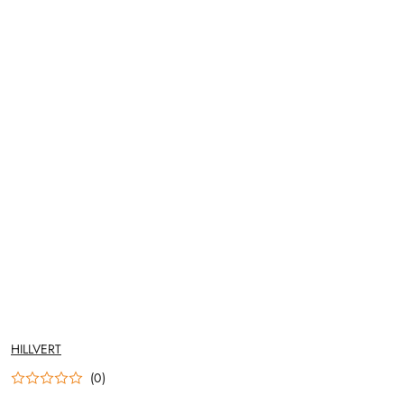
NAZWA
HILLVERT
PRODUCENTA:
(0)