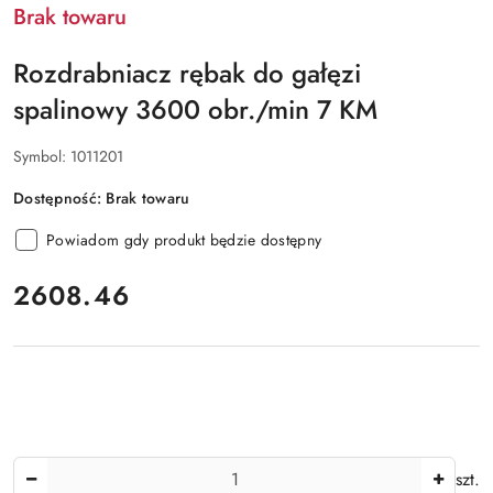
Brak towaru
Rozdrabniacz rębak do gałęzi
spalinowy 3600 obr./min 7 KM
Symbol:
1011201
Dostępność:
Brak towaru
Powiadom gdy produkt będzie dostępny
cena:
2608.46
Ilość
szt.