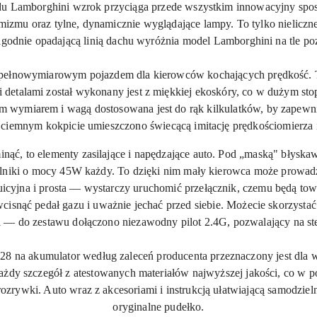
u Lamborghini wzrok przyciąga przede wszystkim innowacyjny sposó
amizmu oraz tylne, dynamicznie wyglądające lampy. To tylko nielicz
łagodnie opadającą linią dachu wyróżnia model Lamborghini na tle 
t pełnowymiarowym pojazdem dla kierowców kochających prędkość. To
i detalami został wykonany jest z miękkiej
ekoskóry
, co w dużym sto
 wymiarem i wagą dostosowana jest do rąk kilkulatków, by zapewn
 ciemnym kokpicie umieszczono świecącą imitację prędkościomierza i
inąć, to elementy zasilające i napędzające auto. Pod „maską" błysk
ilniki o mocy
45W
każdy. To dzięki nim mały kierowca może prowadz
tuicyjna i prosta — wystarczy uruchomić przełącznik, czemu będą towa
 wcisnąć pedał gazu i uważnie jechać przed siebie. Możecie skorzystać
— do zestawu dołączono niezawodny pilot 2.
4G
, pozwalający na s
na akumulator według zaleceń producenta przeznaczony jest dla ws
ażdy szczegół z atestowanych materiałów najwyższej jakości, co w 
zrywki. Auto wraz z akcesoriami i instrukcją ułatwiającą samodziel
oryginalne pudełko.