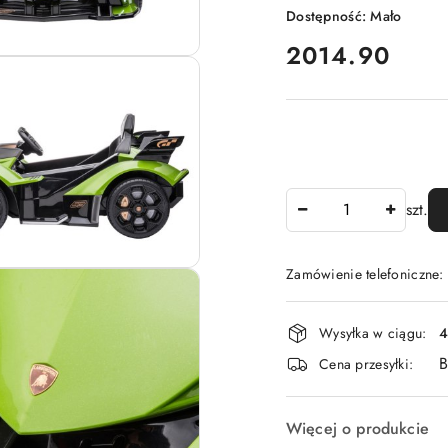
Dostępność:
Mało
cena:
2014.90
Ilość
szt.
Zamówienie telefoniczne
Dostępność
Wysyłka w ciągu:
4
i
B
Cena przesyłki:
dostawa
Więcej o produkcie