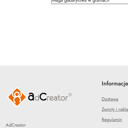
Waga gabarytowa w gramach
Pomiń karuzelę produktów
Informacj
Dostawa
Zwroty i rekl
Regulamin
AdCreator