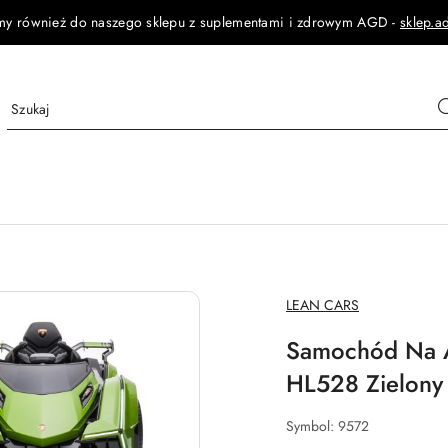
my również do naszego sklepu z suplementami i zdrowym AGD -
sklep.a
NAZWA
LEAN CARS
PRODUCENTA:
Samochód Na A
HL528 Zielony
Symbol:
9572