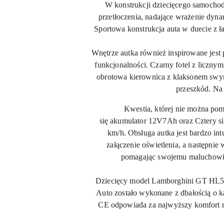
W konstrukcji dziecięcego samochod
przetłoczenia, nadające wrażenie dyn
Sportowa konstrukcja auta w duecie z 
Wnętrze autka również inspirowane jes
funkcjonalności. Czarny fotel z licznym
obrotowa kierownica z klaksonem swym
przeszkód. Na
Kwestia, której nie można pom
się akumulator
12V7Ah
oraz Cztery s
km/h. Obsługa autka jest bardzo in
załączenie oświetlenia, a następnie
pomagając swojemu maluchowi 
Dziecięcy model Lamborghini GT HL528 
Auto zostało wykonane z dbałością o k
CE odpowiada za najwyższy komfort ro