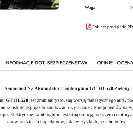
Waga:
2
Pobierz produkt do P
INFORMACJE DOT. BEZPIECZEŃSTWA
OPINIE I OCENY
Samochód Na Akumulator Lamborghini GT HL528 Zielony
ini
GT HL528
jest zminiaturyzowaną wersją fantastycznego auta, pos
emu konstrukcję pojazdu zbudowano wyłącznie z komponentów najwyż
go. Elektryczne Lamborghini jest istną esencją połączenia motoryz
zarówno dziecka i opiekunów, jak i wszystkich przechodniów.