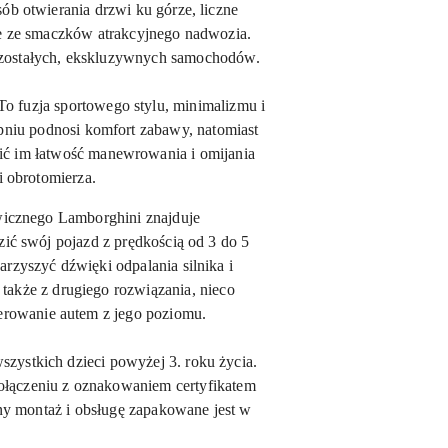
b otwierania drzwi ku górze, liczne
ne ze smaczków atrakcyjnego nadwozia.
pozostałych, ekskluzywnych samochodów.
 fuzja sportowego stylu, minimalizmu i
pniu podnosi komfort zabawy, natomiast
ić im łatwość manewrowania i omijania
 obrotomierza.
awicznego Lamborghini znajduje
ić swój pojazd z prędkością od 3 do 5
rzyszyć dźwięki odpalania silnika i
 także z drugiego rozwiązania, nieco
terowanie autem z jego poziomu.
zystkich dzieci powyżej 3. roku życia.
połączeniu z oznakowaniem certyfikatem
ny montaż i obsługę zapakowane jest w