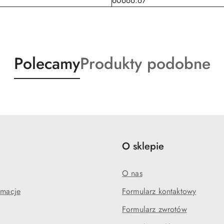
60666.67
Produkty
Produkty
Polecamy
Produkty podobne
o
o
statusie:
statusie:
e
O sklepie
O nas
amacje
Formularz kontaktowy
Formularz zwrotów