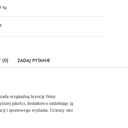
4 kg
DF
 (0)
ZADAJ PYTANIE
iada oryginalną licencję firmy
szej jakości, dodatkowo ozdabiając ją
acji i sportowego wydania. Ucieszy oko