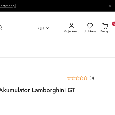
dcreator.pl
PLN
Moje konto
Ulubione
Koszyk
(0)
kumulator Lamborghini GT