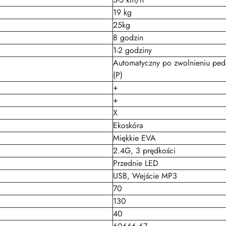
19 kg
25kg
8 godzin
1-2 godziny
Automatyczny po zwolnieniu peda
(P)
+
+
X
Ekoskóra
Miękkie EVA
2.4G, 3 prędkości
Przednie LED
USB, Wejście MP3
70
130
40