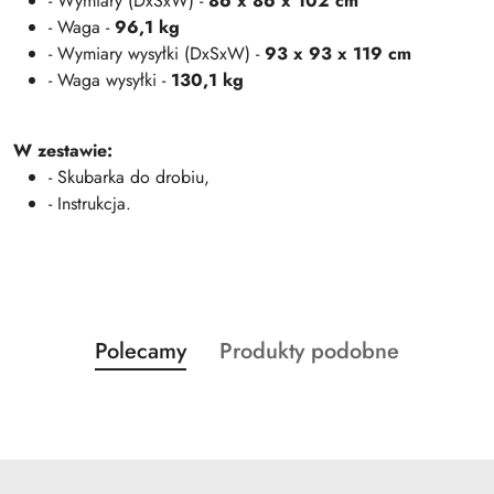
- Wymiary (DxSxW) -
86 x 86 x 102 cm
- Waga -
96,1 kg
- Wymiary wysyłki (DxSxW) -
93 x 93 x 119 cm
- Waga wysyłki -
130,1 kg
W zestawie:
- Skubarka do drobiu,
- Instrukcja.
Produkty
Produkty
Polecamy
Produkty podobne
Pomiń karuzelę produktów
o
o
statusie:
statusie: