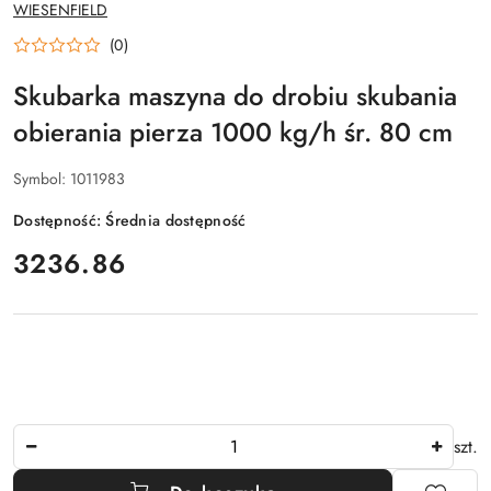
NAZWA
WIESENFIELD
PRODUCENTA:
(0)
Skubarka maszyna do drobiu skubania
obierania pierza 1000 kg/h śr. 80 cm
Symbol:
1011983
Dostępność:
Średnia dostępność
cena:
3236.86
Ilość
szt.