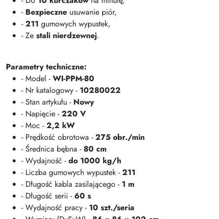
- Do
10 kurczaków
na minutę,
-
Bezpieczne
usuwanie piór,
-
211
gumowych wypustek,
- Ze
stali nierdzewnej
.
Parametry techniczne:
- Model -
WI-PPM-80
- Nr katalogowy -
10280022
- Stan artykułu -
Nowy
- Napięcie -
220 V
- Moc -
2,2 kW
- Prędkość obrotowa -
275 obr./min
- Średnica bębna -
80 cm
- Wydajność -
do 1000 kg/h
- Liczba gumowych wypustek -
211
- Długość kabla zasilającego -
1 m
- Długość serii -
60 s
- Wydajność pracy -
10 szt./seria