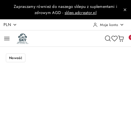
Przejdź do treści głównej
Przejdź do wyszukiwarki
Przejdź do moje konto
Przejdź do menu głównego
Przejdź do opisu produktu
Przejdź do stopki
Zapraszamy również do naszego sklepu z suplementami i
zdrowym AGD -
sklep.adcreator.pl
PLN
Moje konto
Nowość