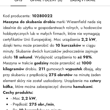
OPIS
OPINIE I OCENY (0)
ZADAJ PYTANIE
Kod producenta:
10280022
Maszyna do skubania drobiu
marki Wiesenfield nada się
idealnie do użytku w gospodarstwach rolnych, u hodowców
hobbystycznych lub w małych firmach, które nie wymagają
certyfikatów Unii Europejskiej. Moc urządzenia
2,2 kW
,
dzięki temu może przerobić do
10 kurczaków
w ciągu
minuty. Skubanie dwóch kurczaków jednocześnie zajmuje
około
18 sekund
. Wydajność urządzenia to
aż 98%
.
Maszyna w trakcie
godziny
może przerobić aż
1000
kilogramów
drobiu.
211
gumowych
wypustek
dbają, aby
przy skubaniu z prędkością
275 obrotów
na minutę żaden
element skóry nie został uszkodzony. Urządzenie ma
cztery
kółka
, które można zabezpieczyć dwoma
hamulcami
.
Cechy produktu:
- Moc
2,2 kW
,
- Prędkość
275 obr./min
,