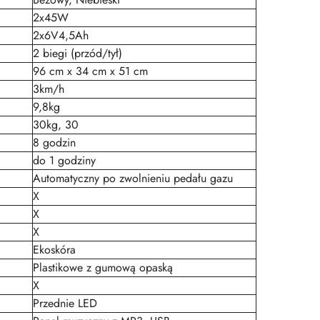
2x45W
2x6V4,5Ah
2 biegi (przód/tył)
96 cm x 34 cm x 51 cm
3km/h
9,8kg
30kg, 30
8 godzin
do 1 godziny
Automatyczny po zwolnieniu pedału gazu
X
X
X
Ekoskóra
Plastikowe z gumową opaską
X
Przednie LED