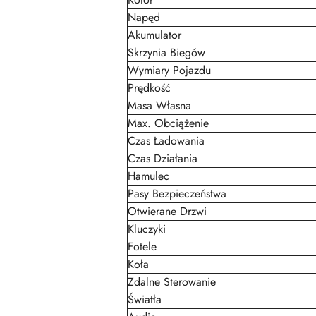
Napęd
Akumulator
Skrzynia Biegów
Wymiary Pojazdu
Prędkość
Masa Własna
Max. Obciążenie
Czas Ładowania
Czas Działania
Hamulec
Pasy Bezpieczeństwa
Otwierane Drzwi
Kluczyki
Fotele
Koła
Zdalne Sterowanie
Światła