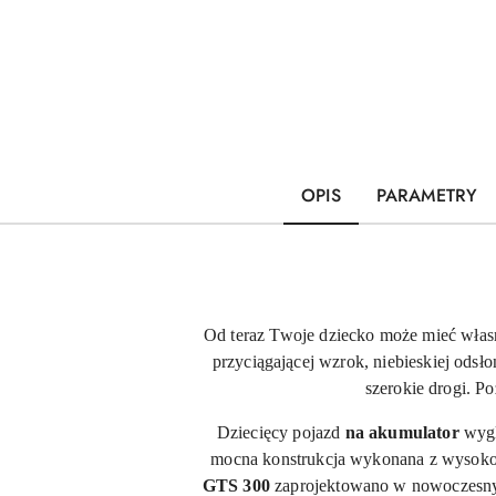
OPIS
PARAMETRY
Od teraz Twoje dziecko może mieć własn
przyciągającej wzrok, niebieskiej odsło
szerokie drogi. P
Dziecięcy pojazd
na akumulator
wygl
mocna konstrukcja wykonana z wysokog
GTS 300
zaprojektowano w nowoczesnym 