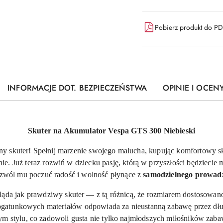
Pobierz produkt do P
INFORMACJE DOT. BEZPIECZEŃSTWA
OPINIE I OCENY
Skuter na Akumulator Vespa GTS 300 Niebieski
y skuter! Spełnij marzenie swojego malucha, kupując komfortowy s
nie. Już teraz rozwiń w dziecku pasję, którą w przyszłości będziecie
ozwól mu poczuć radość i wolność płynące z
samodzielnego prowadz
ąda jak prawdziwy skuter — z tą różnicą, że rozmiarem dostosowano 
atunkowych materiałów odpowiada za nieustanną zabawę przez długi
stylu, co zadowoli gusta nie tylko najmłodszych miłośników zabaw