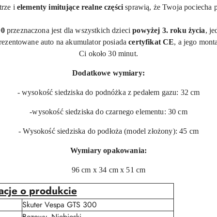
rze i
elementy imitujące realne części
sprawią, że Twoja pociecha 
00
przeznaczona jest dla wszystkich dzieci
powyżej 3. roku życia
, j
Prezentowane auto na akumulator posiada
certyfikat CE
, a jego mont
Ci około 30 minut.
Dodatkowe wymiary:
- wysokość siedziska do podnóżka z pedałem gazu: 32 cm
-
wysokość siedziska do
czarnego elementu: 30 cm
- Wysokość siedziska
do podłoża (model złożony): 45 cm
Wymiary opakowania:
96 cm x 34 cm x 51 cm
acje o produkcie
Skuter Vespa GTS 300
Bezowy, Niebieski