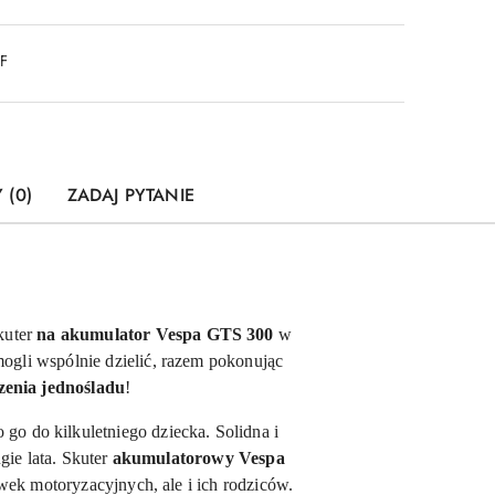
DF
 (0)
ZADAJ PYTANIE
kuter
na akumulator
Vespa GTS 300
w
 mogli wspólnie dzielić, razem pokonując
enia jednośladu
!
go do kilkuletniego dziecka. Solidna i
e lata. Skuter
akumulatorowy
Vespa
ek motoryzacyjnych, ale i ich rodziców.