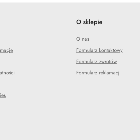
e
O sklepie
O nas
amacje
Formularz kontaktowy
Formularz zwrotów
atności
Formularz reklamacji
ies