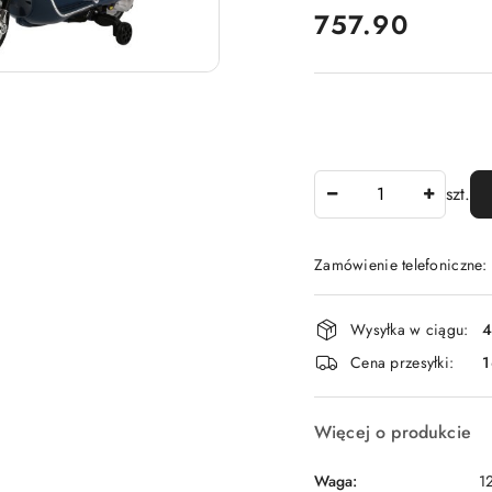
cena:
757.90
Ilość
szt.
Zamówienie telefoniczne
Dostępność
Wysyłka w ciągu:
4
i
Cena przesyłki:
dostawa
Więcej o produkcie
Waga:
1