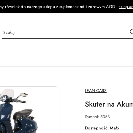
my również do naszego sklepu z suplementami i zdrowym AGD -
sklep.a
NAZWA
LEAN CARS
PRODUCENTA:
Skuter na Akum
Symbol:
5353
Dostępność:
Mało