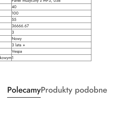
Panel muzyczny z MP3, USB
40
100
55
36666.67
3
Nowy
3 lata +
Vespa
tkowym
1
Produkty
Produkty
Polecamy
Produkty podobne
o
o
statusie:
statusie: