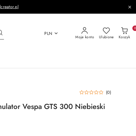
dcreator.pl
PLN
Moje konto
Ulubione
Koszyk
(0)
ulator Vespa GTS 300 Niebieski