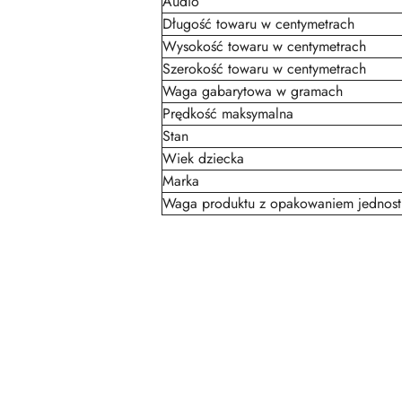
Audio
Długość towaru w centymetrach
Wysokość towaru w centymetrach
Szerokość towaru w centymetrach
Waga gabarytowa w gramach
Prędkość maksymalna
Stan
Wiek dziecka
Marka
Waga produktu z opakowaniem jednos
Pomiń karuzelę produktów