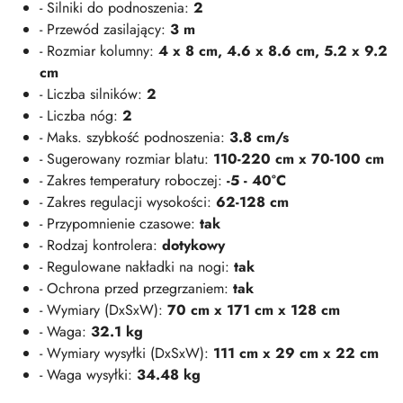
- Silniki do podnoszenia:
2
- Przewód zasilający:
3 m
- Rozmiar kolumny:
4 x 8 cm, 4.6 x 8.6 cm, 5.2 x 9.2
cm
- Liczba silników:
2
- Liczba nóg:
2
- Maks. szybkość podnoszenia:
3.8 cm/s
- Sugerowany rozmiar blatu:
110-220 cm x 70-100 cm
- Zakres temperatury roboczej:
-5 - 40°C
- Zakres regulacji wysokości:
62-128 cm
- Przypomnienie czasowe:
tak
- Rodzaj kontrolera:
dotykowy
- Regulowane nakładki na nogi:
tak
- Ochrona przed przegrzaniem:
tak
- Wymiary (DxSxW):
70 cm x 171 cm x 128 cm
- Waga:
32.1 kg
- Wymiary wysyłki (DxSxW):
111 cm x 29 cm x 22 cm
- Waga wysyłki:
34.48 kg