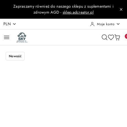
Przejdź do treści głównej
Przejdź do wyszukiwarki
Przejdź do moje konto
Przejdź do menu głównego
Przejdź do opisu produktu
Przejdź do stopki
Zapraszamy również do naszego sklepu z suplementami i
zdrowym AGD -
sklep.adcreator.pl
PLN
Moje konto
Nowość