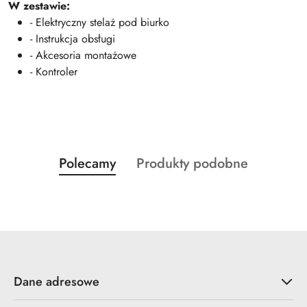
W zestawie:
- Elektryczny stelaż pod biurko
- Instrukcja obsługi
- Akcesoria montażowe
- Kontroler
Produkty
Produkty
Polecamy
Produkty podobne
Pomiń karuzelę produktów
o
o
statusie:
statusie:
Dane adresowe