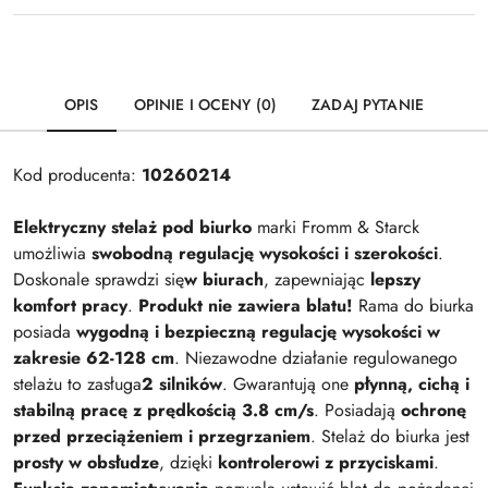
OPIS
OPINIE I OCENY (0)
ZADAJ PYTANIE
Kod producenta:
10260214
Elektryczny stelaż pod biurko
marki Fromm & Starck
umożliwia
swobodną regulację wysokości i szerokości
.
Doskonale sprawdzi się
w biurach
, zapewniając
lepszy
komfort pracy
.
Produkt nie zawiera blatu!
Rama do biurka
posiada
wygodną i bezpieczną regulację wysokości w
zakresie 62-128 cm
. Niezawodne działanie regulowanego
stelażu to zasługa
2 silników
. Gwarantują one
płynną, cichą i
stabilną pracę z prędkością 3.8 cm/s
. Posiadają
ochronę
przed przeciążeniem i przegrzaniem
. Stelaż do biurka jest
prosty w obsłudze
, dzięki
kontrolerowi z przyciskami
.