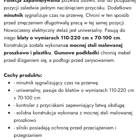
Funkcja zapamiętywania
pozwala ustawić blat do pożądanej
pozycji zaledwie jednym naciśnięciem przycisku. Dodatkowo
minutnik
sygnalizuje czas na przerwę. Chroni w ten sposób
przed zmęczeniem długotrwałą pracą w tej samej pozycji.
Nowoczesny elektryczny stelaż jest uniwersalny. Pasują do
niego
blaty o wymiarach 110-220 cm x 70-100 cm
.
Konstrukcja została wykonana
z mocnej stali malowanej
proszkowo i plastiku
.
Gumowe podkładki
chronią mebel
przed ślizganiem się, a podłogi przed zarysowaniem.
Cechy produktu:
- minutnik sygnalizujący czas na przerwę
- uniwersalny, pasuje do blatów o wymiarach 110-220 cm
x 70-100 cm
- kontroler z przyciskami zapewniający łatwą obsługę
- solidna konstrukcja wykonana z mocnej stali malowanej
proszkowo
- silniki posiadają ochronę przed przeciążeniem i
przegrzaniem