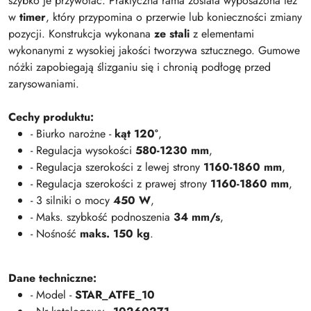
szybko je przywołać. Praktyczna rama została wyposażona też
w
timer
, który przypomina o przerwie lub konieczności zmiany
pozycji. Konstrukcja wykonana
ze stali
z elementami
wykonanymi z wysokiej jakości tworzywa sztucznego. Gumowe
nóżki zapobiegają ślizganiu się i chronią podłogę przed
zarysowaniami.
Cechy produktu:
- Biurko narożne -
kąt 120°
,
- Regulacja wysokości
580-1230 mm
,
- Regulacja szerokości z lewej strony
1160-1860 mm
,
- Regulacja szerokości z prawej strony
1160-1860 mm
,
- 3 silniki o mocy
450 W
,
- Maks. szybkość podnoszenia
34 mm/s
,
- Nośność
maks. 150 kg
.
Dane techniczne:
- Model -
STAR_ATFE_10