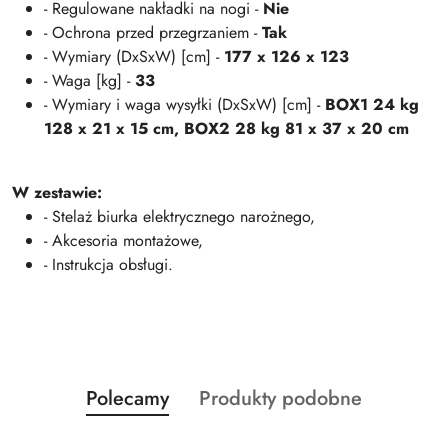
- Regulowane nakładki na nogi -
Nie
- Ochrona przed przegrzaniem -
Tak
- Wymiary (DxSxW) [cm] -
177 x 126 x 123
- Waga [kg] -
33
- Wymiary i waga wysyłki (DxSxW) [cm] -
BOX1 24 kg
128 x 21 x 15 cm, BOX2 28 kg 81 x 37 x 20 cm
W zestawie:
- Stelaż biurka elektrycznego narożnego,
- Akcesoria montażowe,
- Instrukcja obsługi.
Produkty
Produkty
Polecamy
Produkty podobne
Pomiń karuzelę produktów
o
o