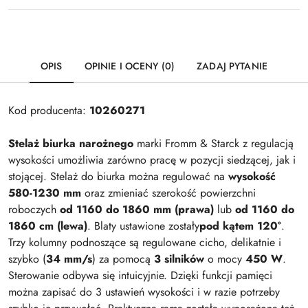
OPIS
OPINIE I OCENY (0)
ZADAJ PYTANIE
Kod producenta:
10260271
Stelaż biurka narożnego
marki Fromm & Starck z regulacją
wysokości umożliwia zarówno pracę w pozycji siedzącej, jak i
stojącej. Stelaż do biurka można regulować na
wysokość
580-1230 mm
oraz zmieniać szerokość powierzchni
roboczych
od 1160 do 1860 mm (prawa)
lub
od 1160 do
1860 cm (lewa)
. Blaty ustawione zostały
pod kątem 120°
.
Trzy kolumny podnoszące są regulowane cicho, delikatnie i
szybko (
34 mm/s
) za pomocą
3 silników
o mocy
450 W
.
Sterowanie odbywa się intuicyjnie. Dzięki funkcji pamięci
można zapisać do 3 ustawień wysokości i w razie potrzeby