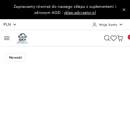
Przejdź do treści głównej
Przejdź do wyszukiwarki
Przejdź do moje konto
Przejdź do menu głównego
Przejdź do opisu produktu
Przejdź do stopki
Zapraszamy również do naszego sklepu z suplementami i
zdrowym AGD -
sklep.adcreator.pl
PLN
Moje konto
Nowość