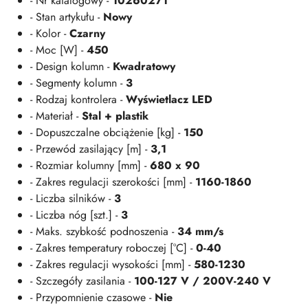
- Nr katalogowy -
10260271
- Stan artykułu -
Nowy
- Kolor -
Czarny
- Moc [W] -
450
- Design kolumn -
Kwadratowy
- Segmenty kolumn -
3
- Rodzaj kontrolera -
Wyświetlacz LED
- Materiał -
Stal + plastik
- Dopuszczalne obciążenie [kg] -
150
- Przewód zasilający [m] -
3,1
- Rozmiar kolumny [mm] -
680 x 90
- Zakres regulacji szerokości [mm] -
1160-1860
- Liczba silników -
3
- Liczba nóg [szt.] -
3
- Maks. szybkość podnoszenia -
34 mm/s
- Zakres temperatury roboczej [°C] -
0-40
- Zakres regulacji wysokości [mm] -
580-1230
- Szczegóły zasilania -
100-127 V / 200V-240 V
- Przypomnienie czasowe -
Nie