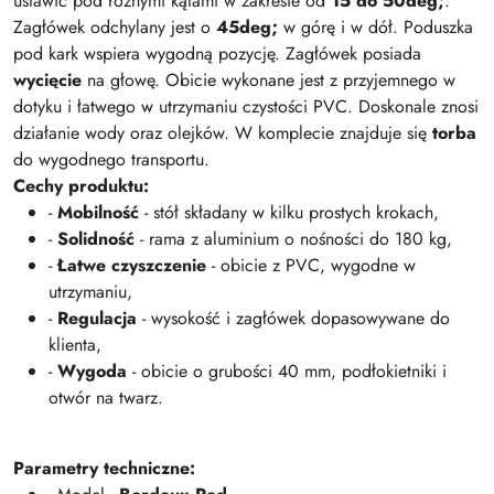
ustawić pod różnymi kątami w zakresie od
15 do 50deg;
.
Zagłówek odchylany jest o
45deg;
w górę i w dół. Poduszka
pod kark wspiera wygodną pozycję. Zagłówek posiada
wycięcie
na głowę. Obicie wykonane jest z przyjemnego w
dotyku i łatwego w utrzymaniu czystości PVC. Doskonale znosi
działanie wody oraz olejków. W komplecie znajduje się
torba
do wygodnego transportu.
Cechy produktu:
-
Mobilność
- stół składany w kilku prostych krokach,
-
Solidność
- rama z aluminium o nośności do 180 kg,
-
Łatwe czyszczenie
- obicie z PVC, wygodne w
utrzymaniu,
-
Regulacja
- wysokość i zagłówek dopasowywane do
klienta,
-
Wygoda
- obicie o grubości 40 mm, podłokietniki i
otwór na twarz.
Parametry techniczne: