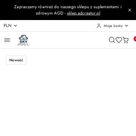
Przejdź do treści głównej
Przejdź do wyszukiwarki
Przejdź do moje konto
Przejdź do menu głównego
Przejdź do opisu produktu
Przejdź do stopki
Zapraszamy również do naszego sklepu z suplementami i
zdrowym AGD -
sklep.adcreator.pl
PLN
Moje konto
Nowość