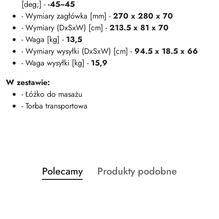
[deg;] -
-45~45
- Wymiary zagłówka [mm] -
270 x 280 x 70
- Wymiary (DxSxW) [cm] -
213.5 x 81 x 70
- Waga [kg] -
13,5
- Wymiary wysyłki (DxSxW) [cm] -
94.5 x 18.5 x 66
- Waga wysyłki [kg] -
15,9
W zestawie:
- Łóżko do masażu
- Torba transportowa
Produkty
Produkty
Polecamy
Produkty podobne
Pomiń karuzelę produktów
o
o
statusie:
statusie: