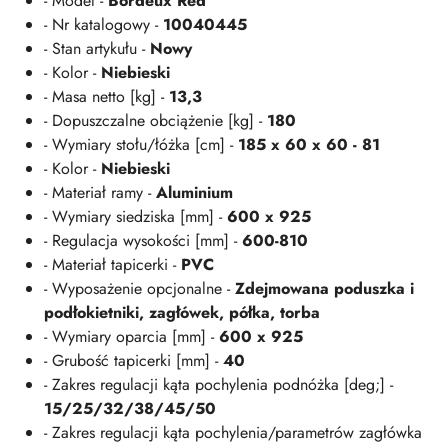
- Model -
Bordeux Red
- Nr katalogowy -
10040445
- Stan artykułu -
Nowy
- Kolor -
Niebieski
- Masa netto [kg] -
13,3
- Dopuszczalne obciążenie [kg] -
180
- Wymiary stołu/łóżka [cm] -
185 x 60 x 60 - 81
- Kolor -
Niebieski
- Materiał ramy -
Aluminium
- Wymiary siedziska [mm] -
600 x 925
- Regulacja wysokości [mm] -
600-810
- Materiał tapicerki -
PVC
- Wyposażenie opcjonalne -
Zdejmowana poduszka i
podłokietniki, zagłówek, półka, torba
- Wymiary oparcia [mm] -
600 x 925
- Grubość tapicerki [mm] -
40
- Zakres regulacji kąta pochylenia podnóżka [deg;] -
15/25/32/38/45/50
- Zakres regulacji kąta pochylenia/parametrów zagłówka