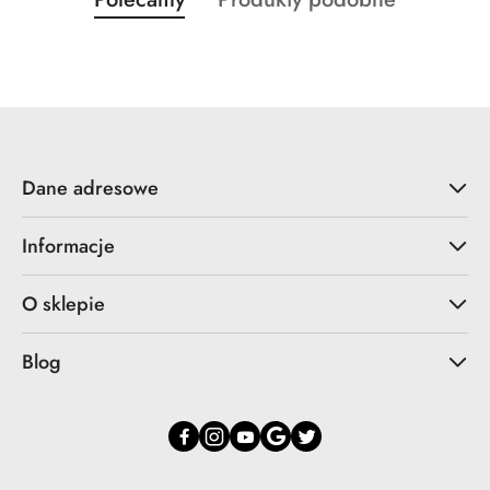
Pomiń karuzelę produktów
o
o
statusie:
statusie:
Dane adresowe
Informacje
O sklepie
Blog