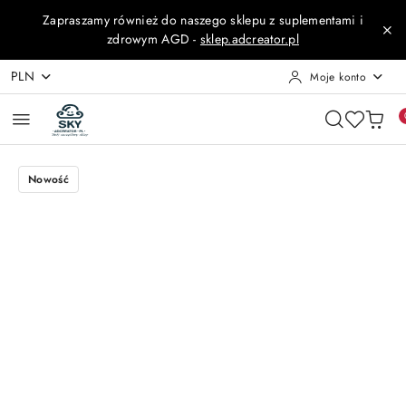
Przejdź do treści głównej
Przejdź do wyszukiwarki
Przejdź do moje konto
Przejdź do menu głównego
Przejdź do opisu produktu
Przejdź do stopki
Zapraszamy również do naszego sklepu z suplementami i
zdrowym AGD -
sklep.adcreator.pl
PLN
Moje konto
Nowość