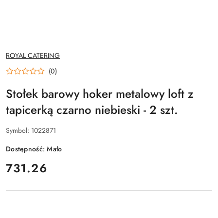
NAZWA
ROYAL CATERING
PRODUCENTA:
(0)
Stołek barowy hoker metalowy loft z
tapicerką czarno niebieski - 2 szt.
Symbol:
1022871
Dostępność:
Mało
cena:
731.26