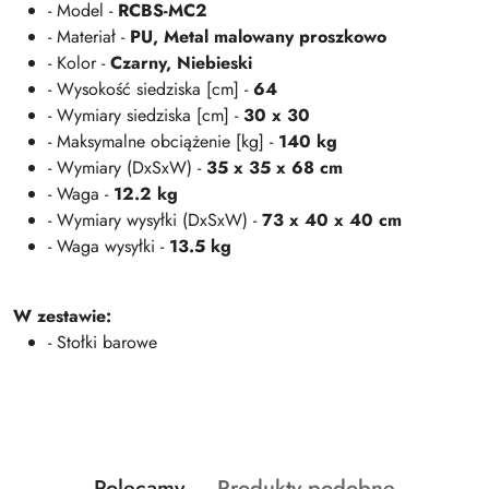
- Model -
RCBS-MC2
- Materiał -
PU, Metal malowany proszkowo
- Kolor -
Czarny, Niebieski
- Wysokość siedziska [cm] -
64
- Wymiary siedziska [cm] -
30 x 30
- Maksymalne obciążenie [kg] -
140 kg
- Wymiary (DxSxW) -
35 x 35 x 68 cm
- Waga -
12.2 kg
- Wymiary wysyłki (DxSxW) -
73 x 40 x 40 cm
- Waga wysyłki -
13.5 kg
W zestawie:
- Stołki barowe
Produkty
Produkty
Polecamy
Produkty podobne