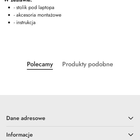
- stolik pod laptopa
- akcesoria montażowe
- instrukcja
Produkty
Produkty
Polecamy
Produkty podobne
Pomiń karuzelę produktów
o
o
statusie:
statusie:
Dane adresowe
Informacje