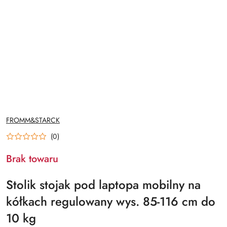
NAZWA
FROMM&STARCK
PRODUCENTA:
(0)
Brak towaru
Stolik stojak pod laptopa mobilny na
kółkach regulowany wys. 85-116 cm do
10 kg