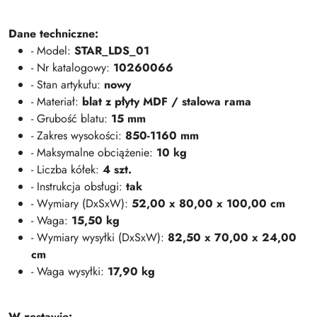
Dane techniczne:
- Model:
STAR_LDS_01
- Nr katalogowy:
10260066
- Stan artykułu:
nowy
- Materiał:
blat z płyty MDF / stalowa rama
- Grubość blatu:
15 mm
- Zakres wysokości:
850-1160 mm
- Maksymalne obciążenie:
10 kg
- Liczba kółek:
4 szt.
- Instrukcja obsługi:
tak
- Wymiary (DxSxW):
52,00 x 80,00 x 100,00 cm
- Waga:
15,50 kg
- Wymiary wysyłki (DxSxW):
82,50 x 70,00 x 24,00
cm
- Waga wysyłki:
17,90 kg
W zestawie: