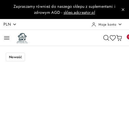
Przejdź do treści głównej
Przejdź do wyszukiwarki
Przejdź do moje konto
Przejdź do menu głównego
Przejdź do opisu produktu
Przejdź do stopki
Zapraszamy również do naszego sklepu z suplementami i
zdrowym AGD -
sklep.adcreator.pl
PLN
Moje konto
Nowość