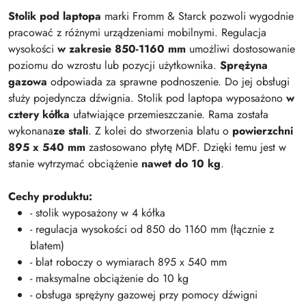
Stolik pod laptopa
marki Fromm & Starck pozwoli wygodnie
pracować z różnymi urządzeniami mobilnymi. Regulacja
wysokości
w zakresie 850-1160 mm
umożliwi dostosowanie
poziomu do wzrostu lub pozycji użytkownika.
Sprężyna
gazowa
odpowiada za sprawne podnoszenie. Do jej obsługi
służy pojedyncza dźwignia. Stolik pod laptopa wyposażono
w
cztery kółka
ułatwiające przemieszczanie. Rama została
wykonana
ze stali
. Z kolei do stworzenia blatu o
powierzchni
895 x 540 mm
zastosowano płytę MDF. Dzięki temu jest w
stanie wytrzymać obciążenie
nawet do 10 kg
.
Cechy produktu:
- stolik wyposażony w 4 kółka
- regulacja wysokości od 850 do 1160 mm (łącznie z
blatem)
- blat roboczy o wymiarach 895 x 540 mm
- maksymalne obciążenie do 10 kg
- obsługa sprężyny gazowej przy pomocy dźwigni