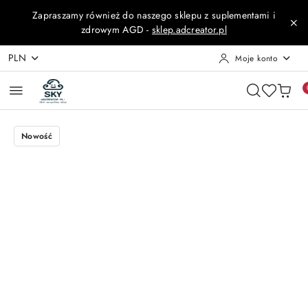
Przejdź do treści głównej
Przejdź do wyszukiwarki
Przejdź do moje konto
Przejdź do menu głównego
Przejdź do opisu produktu
Przejdź do stopki
Zapraszamy również do naszego sklepu z suplementami i
zdrowym AGD -
sklep.adcreator.pl
PLN
Moje konto
Nowość