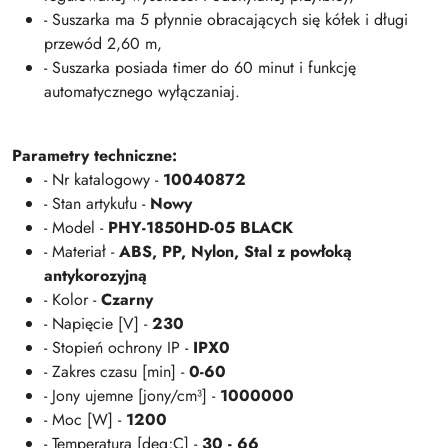
- Suszarka ma 5 płynnie obracających się kółek i długi
przewód 2,60 m,
- Suszarka posiada timer do 60 minut i funkcję
automatycznego wyłączaniaj.
Parametry techniczne:
- Nr katalogowy -
10040872
- Stan artykułu -
Nowy
- Model -
PHY-1850HD-05 BLACK
- Materiał -
ABS, PP, Nylon, Stal z powłoką
antykorozyjną
- Kolor -
Czarny
- Napięcie [V] -
230
- Stopień ochrony IP -
IPX0
- Zakres czasu [min] -
0-60
- Jony ujemne [jony/cm³] -
1000000
- Moc [W] -
1200
- Temperatura [deg;C] -
30 - 66