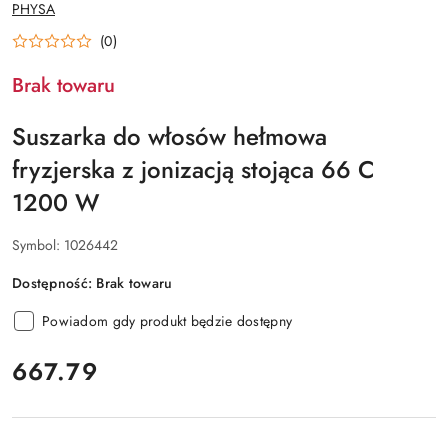
NAZWA
PHYSA
PRODUCENTA:
(0)
Brak towaru
Suszarka do włosów hełmowa
fryzjerska z jonizacją stojąca 66 C
1200 W
Symbol:
1026442
Dostępność:
Brak towaru
Powiadom gdy produkt będzie dostępny
cena:
667.79