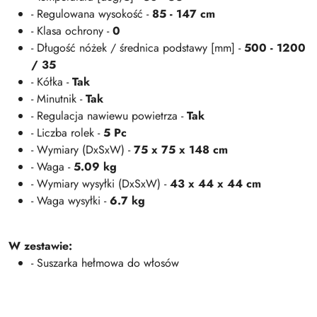
- Regulowana wysokość -
85 - 147 cm
- Klasa ochrony -
0
- Długość nóżek / średnica podstawy [mm] -
500 - 1200
/ 35
- Kółka -
Tak
- Minutnik -
Tak
- Regulacja nawiewu powietrza -
Tak
- Liczba rolek -
5 Pc
- Wymiary (DxSxW) -
75 x 75 x 148 cm
- Waga -
5.09 kg
- Wymiary wysyłki (DxSxW) -
43 x 44 x 44 cm
- Waga wysyłki -
6.7 kg
W zestawie:
- Suszarka hełmowa do włosów