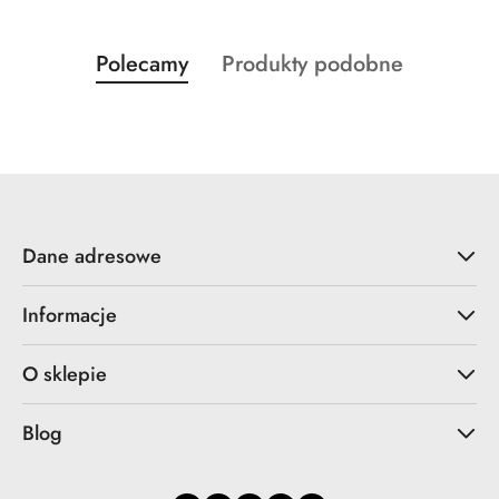
Produkty
Produkty
Polecamy
Produkty podobne
Pomiń karuzelę produktów
o
o
statusie:
statusie:
Dane adresowe
Informacje
O sklepie
Blog