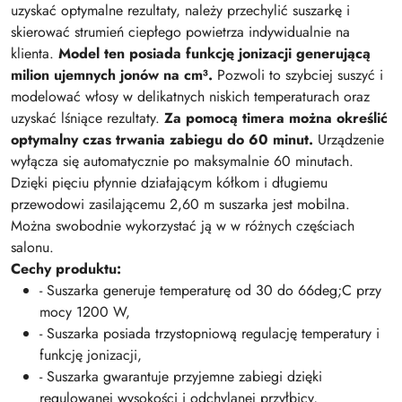
uzyskać optymalne rezultaty, należy przechylić suszarkę i
skierować strumień ciepłego powietrza indywidualnie na
klienta.
Model ten posiada funkcję jonizacji generującą
milion ujemnych jonów na cm³.
Pozwoli to szybciej suszyć i
modelować włosy w delikatnych niskich temperaturach oraz
uzyskać lśniące rezultaty.
Za pomocą timera można określić
optymalny czas trwania zabiegu do 60 minut.
Urządzenie
wyłącza się automatycznie po maksymalnie 60 minutach.
Dzięki pięciu płynnie działającym kółkom i długiemu
przewodowi zasilającemu 2,60 m suszarka jest mobilna.
Można swobodnie wykorzystać ją w w różnych częściach
salonu.
Cechy produktu:
- Suszarka generuje temperaturę od 30 do 66deg;C przy
mocy 1200 W,
- Suszarka posiada trzystopniową regulację temperatury i
funkcję jonizacji,
- Suszarka gwarantuje przyjemne zabiegi dzięki
regulowanej wysokości i odchylanej przyłbicy,