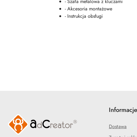
- Szafa metalowa z kluczami
- Akcesoria montażowe
- Instrukcja obsługi
Pomiń karuzelę produktów
Informacj
Dostawa