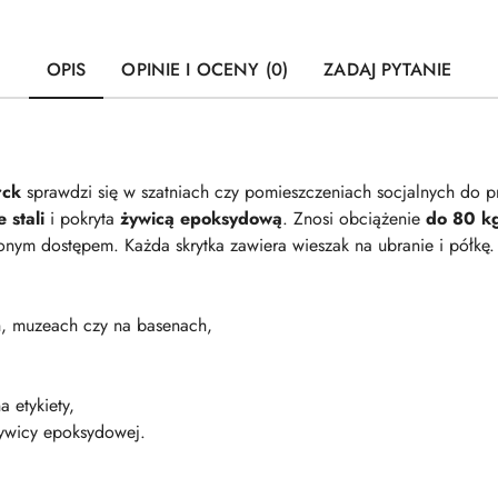
OPIS
OPINIE I OCENY (0)
ZADAJ PYTANIE
rck
sprawdzi się w szatniach czy pomieszczeniach socjalnych do p
e stali
i pokryta
żywicą epoksydową
. Znosi obciążenie
do 80 k
nym dostępem. Każda skrytka zawiera wieszak na ubranie i półkę
ch, muzeach czy na basenach,
a etykiety,
 żywicy epoksydowej.