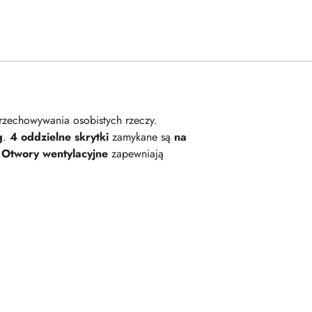
rzechowywania osobistych rzeczy.
g
.
4 oddzielne skrytki
zamykane są
na
.
Otwory wentylacyjne
zapewniają