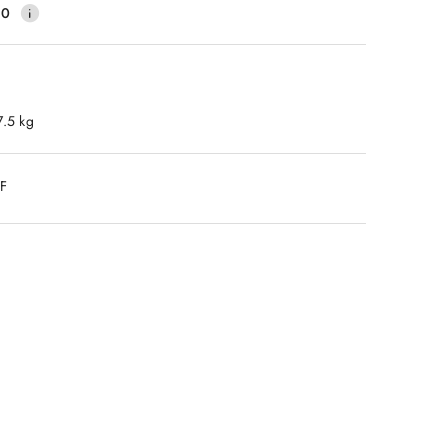
40
7.5 kg
DF