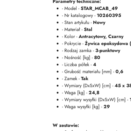
Parametry techniczne:
- Model -
STAR_MCAB_49
- Nr katalogowy -
10260395
- Stan artykułu -
Nowy
- Materiał -
Stal
- Kolor -
Antracytowy, Czarny
- Pokrycie -
Żywica epoksydowa (n
- Rodzaj zamka -
3-punktowy
- Nośność [kg] -
80
- Liczba półek -
4
- Grubość materiału [mm] -
0,6
- Zamek -
Tak
- Wymiary (DxSxW) [cm] -
45 x 3
- Waga [kg] -
24,8
- Wymiary wysyłki (DxSxW) [cm] -
- Waga wysyłki [kg] -
29
W zestawie: