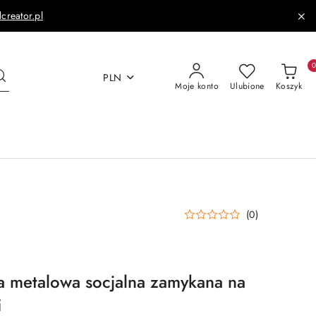
dcreator.pl
PLN
Moje konto
Ulubione
Koszyk
(0)
a metalowa socjalna zamykana na
i