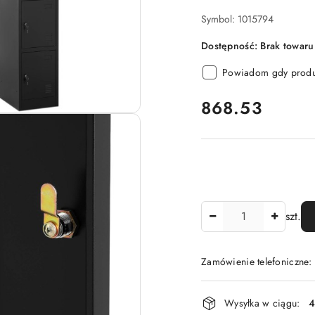
Symbol:
1015794
Dostępność:
Brak towaru
Powiadom gdy produk
cena:
868.53
Ilość
szt.
Zamówienie telefoniczne
Dostępność
Wysyłka w ciągu:
4
i