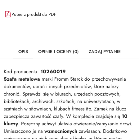
Pobierz produkt do PDF
OPIS
OPINIE I OCENY (0)
ZADAJ PYTANIE
Kod producenta:
10260019
Szafa metalowa
marki Fromm Starck do przechowywania
dokumentów, ubrań i innych przedmiotów, które należy
chronić. Sprawdzi się w biurach, urzędach pocztowych,
bibliotekach, archiwach, szkołach, na uniwersytetach, w
szatniach w siłowniach, klubach fitness itp. Zamek na klucz
zabezpiecza zawartość szafy. W komplecie znajduje się
10
kluczy
. Poręczny uchwyt ułatwia otwieranie/zamykanie drzwi.
Umieszczono je na
wzmocnionych
zawiasach. Dodatkowo
umieszczono na nich specjalne okienko, w którym można