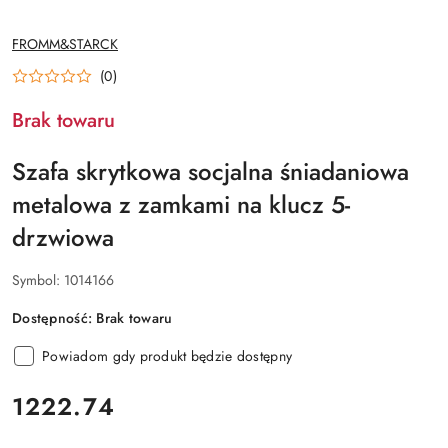
NAZWA
FROMM&STARCK
PRODUCENTA:
(0)
Brak towaru
Szafa skrytkowa socjalna śniadaniowa
metalowa z zamkami na klucz 5-
drzwiowa
Symbol:
1014166
Dostępność:
Brak towaru
Powiadom gdy produkt będzie dostępny
cena:
1222.74