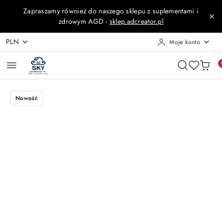
Przejdź do treści głównej
Przejdź do wyszukiwarki
Przejdź do moje konto
Przejdź do menu głównego
Przejdź do opisu produktu
Przejdź do stopki
Zapraszamy również do naszego sklepu z suplementami i
zdrowym AGD -
sklep.adcreator.pl
PLN
Moje konto
Nowość