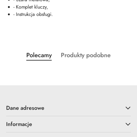
- Komplet kluczy,
- Instrukcja obsługi.
Produkty
Produkty
Polecamy
Produkty podobne
Pomiń karuzelę produktów
o
o
statusie:
statusie:
Dane adresowe
Informacje