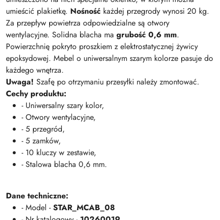
umieścić plakietkę.
Nośność
każdej przegrody wynosi 20 kg.
Za przepływ powietrza odpowiedzialne są otwory
wentylacyjne. Solidna blacha ma
grubość 0,6 mm
.
Powierzchnię pokryto proszkiem z elektrostatycznej żywicy
epoksydowej. Mebel o uniwersalnym szarym kolorze pasuje do
każdego wnętrza.
Uwaga!
Szafę po otrzymaniu przesyłki należy zmontować.
Cechy produktu:
- Uniwersalny szary kolor,
- Otwory wentylacyjne,
- 5 przegród,
- 5 zamków,
- 10 kluczy w zestawie,
- Stalowa blacha 0,6 mm.
Dane techniczne:
- Model -
STAR_MCAB_08
- Nr katalogowy -
10260019