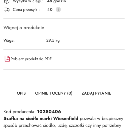
Wysyłka w ciągu:
48 godzin
i
Wyślij
Cena przesyłki:
40
dostawa
Więcej o produkcie
Waga:
29.5 kg
Pobierz produkt do PDF
OPIS
OPINIE I OCENY (0)
ZADAJ PYTANIE
Kod producenta:
10280406
Szafka na siodło marki Wiesenfield
pozwala w bezpieczny
sposób przechować siodło, uzdę, szczotki czy inny potrzebny