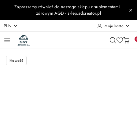
Przejdź do treści głównej
Przejdź do wyszukiwarki
Przejdź do moje konto
Przejdź do menu głównego
Przejdź do opisu produktu
Przejdź do stopki
Zapraszamy również do naszego sklepu z suplementami i
zdrowym AGD -
sklep.adcreator.pl
PLN
Moje konto
Nowość