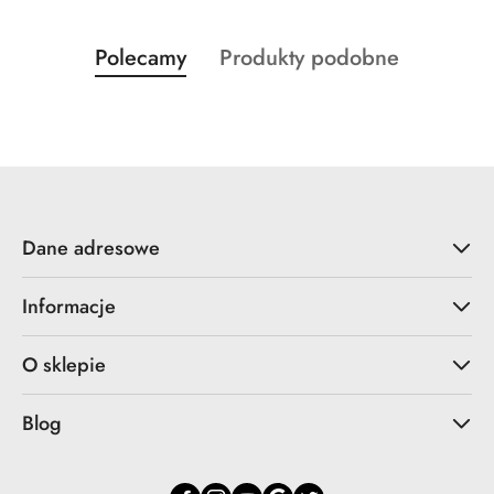
Produkty
Produkty
Polecamy
Produkty podobne
Pomiń karuzelę produktów
o
o
statusie:
statusie:
Dane adresowe
Informacje
O sklepie
Blog