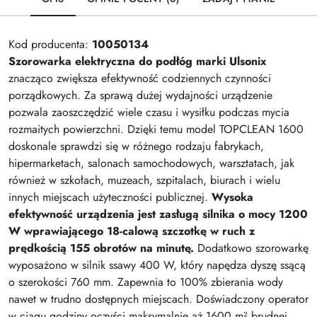
Kod producenta:
10050134
Szorowarka elektryczna do podłóg marki Ulsonix
znacząco zwiększa efektywność codziennych czynności
porządkowych. Za sprawą dużej wydajności urządzenie
pozwala zaoszczędzić wiele czasu i wysiłku podczas mycia
rozmaitych powierzchni. Dzięki temu model TOPCLEAN 1600
doskonale sprawdzi się w różnego rodzaju fabrykach,
hipermarketach, salonach samochodowych, warsztatach, jak
również w szkołach, muzeach, szpitalach, biurach i wielu
innych miejscach użyteczności publicznej.
Wysoka
efektywność urządzenia jest zasługą silnika o mocy 1200
W wprawiającego 18-calową szczotkę w ruch z
prędkością 155 obrotów na minutę.
Dodatkowo szorowarkę
wyposażono w silnik ssawy 400 W, który napędza dyszę ssącą
o szerokości 760 mm. Zapewnia to 100% zbierania wody
nawet w trudno dostępnych miejscach. Doświadczony operator
w ciągu godziny oczyści maksymalnie aż 1600 m² brudnej