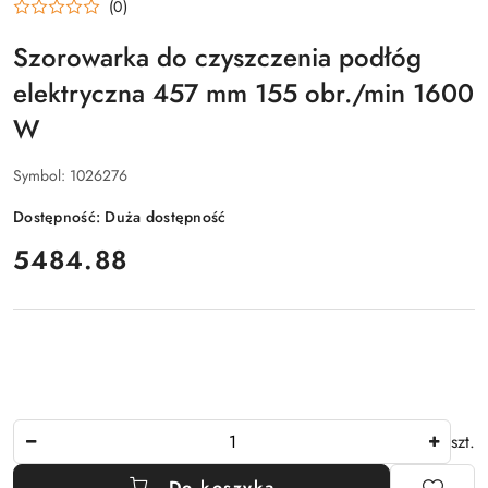
(0)
Szorowarka do czyszczenia podłóg
elektryczna 457 mm 155 obr./min 1600
W
Symbol:
1026276
Dostępność:
Duża dostępność
cena:
5484.88
Ilość
szt.
Do koszyka