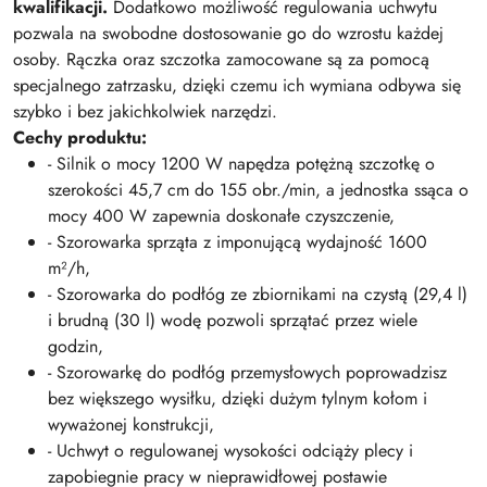
kwalifikacji.
Dodatkowo możliwość regulowania uchwytu
pozwala na swobodne dostosowanie go do wzrostu każdej
osoby. Rączka oraz szczotka zamocowane są za pomocą
specjalnego zatrzasku, dzięki czemu ich wymiana odbywa się
szybko i bez jakichkolwiek narzędzi.
Cechy produktu:
- Silnik o mocy 1200 W napędza potężną szczotkę o
szerokości 45,7 cm do 155 obr./min, a jednostka ssąca o
mocy 400 W zapewnia doskonałe czyszczenie,
- Szorowarka sprząta z imponującą wydajność 1600
m²/h,
- Szorowarka do podłóg ze zbiornikami na czystą (29,4 l)
i brudną (30 l) wodę pozwoli sprzątać przez wiele
godzin,
- Szorowarkę do podłóg przemysłowych poprowadzisz
bez większego wysiłku, dzięki dużym tylnym kołom i
wyważonej konstrukcji,
- Uchwyt o regulowanej wysokości odciąży plecy i
zapobiegnie pracy w nieprawidłowej postawie