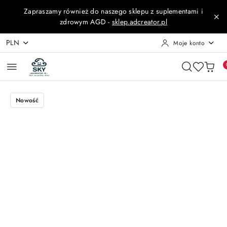
Przejdź do treści głównej
Przejdź do wyszukiwarki
Przejdź do moje konto
Przejdź do menu głównego
Przejdź do opisu produktu
Przejdź do stopki
Zapraszamy również do naszego sklepu z suplementami i
zdrowym AGD -
sklep.adcreator.pl
PLN
Moje konto
Nowość