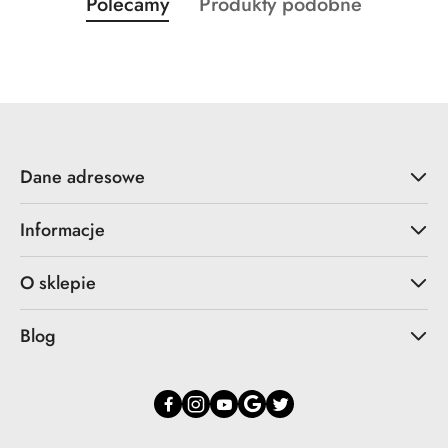
Produkty
Produkty
Polecamy
Produkty podobne
Pomiń karuzelę produktów
o
o
statusie:
statusie:
Dane adresowe
Informacje
O sklepie
Blog