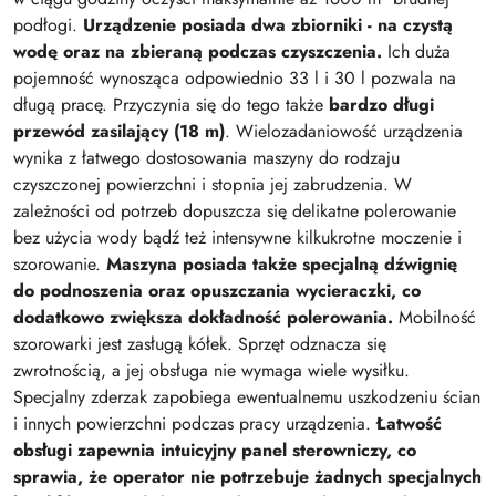
podłogi.
Urządzenie posiada dwa zbiorniki - na czystą
wodę oraz na zbieraną podczas czyszczenia.
Ich duża
pojemność wynosząca odpowiednio 33 l i 30 l pozwala na
długą pracę. Przyczynia się do tego także
bardzo długi
przewód zasilający (18 m)
. Wielozadaniowość urządzenia
wynika z łatwego dostosowania maszyny do rodzaju
czyszczonej powierzchni i stopnia jej zabrudzenia. W
zależności od potrzeb dopuszcza się delikatne polerowanie
bez użycia wody bądź też intensywne kilkukrotne moczenie i
szorowanie.
Maszyna posiada także specjalną dźwignię
do podnoszenia oraz opuszczania wycieraczki, co
dodatkowo zwiększa dokładność polerowania.
Mobilność
szorowarki jest zasługą kółek. Sprzęt odznacza się
zwrotnością, a jej obsługa nie wymaga wiele wysiłku.
Specjalny zderzak zapobiega ewentualnemu uszkodzeniu ścian
i innych powierzchni podczas pracy urządzenia.
Łatwość
obsługi zapewnia intuicyjny panel sterowniczy, co
sprawia, że operator nie potrzebuje żadnych specjalnych