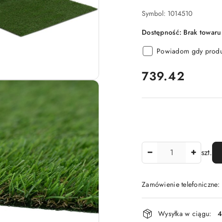
Symbol:
1014510
Dostępność:
Brak towaru
Powiadom gdy produk
cena:
739.42
Ilość
szt.
Zamówienie telefoniczne
Dostępność
Wysyłka w ciągu:
4
i