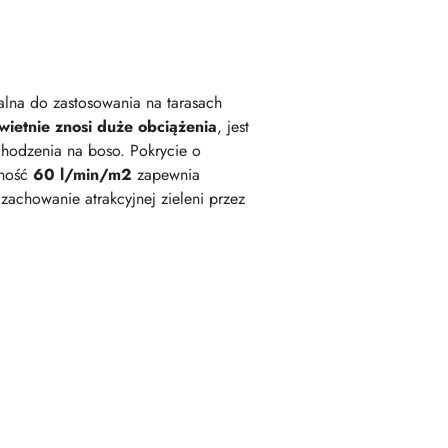
ealna do zastosowania na tarasach
wietnie znosi duże obciążenia
, jest
chodzenia na boso. Pokrycie o
lność
60 l/min/m2
zapewnia
achowanie atrakcyjnej zieleni przez