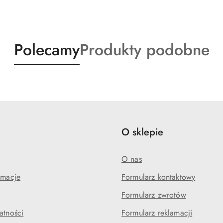
Produkty
Produkty
Polecamy
Produkty podobne
o
o
statusie:
statusie:
e
O sklepie
O nas
amacje
Formularz kontaktowy
Formularz zwrotów
atności
Formularz reklamacji