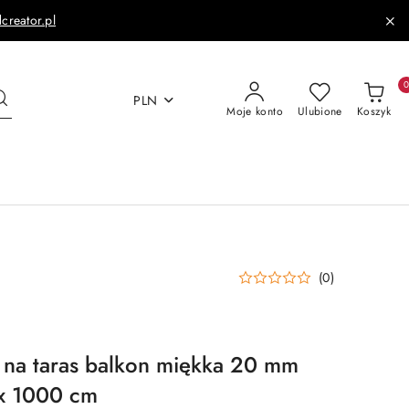
dcreator.pl
PLN
Moje konto
Ulubione
Koszyk
(0)
 na taras balkon miękka 20 mm
x 1000 cm