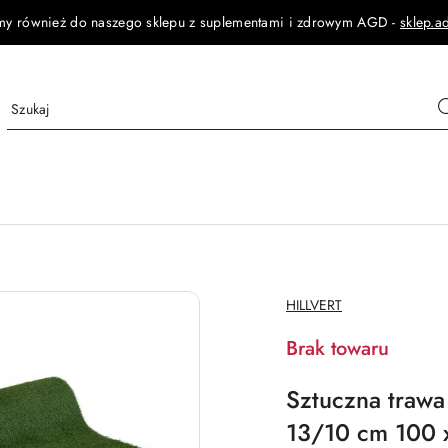
my również do naszego sklepu z suplementami i zdrowym AGD -
sklep.a
NAZWA
HILLVERT
PRODUCENTA:
Brak towaru
Sztuczna trawa
13/10 cm 100 