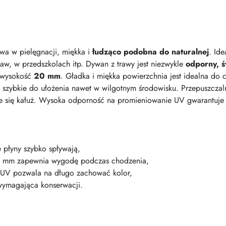
twa w pielęgnacji, miękka i
łudząco podobna do naturalnej
. Id
w, w przedszkolach itp. Dywan z trawy jest niezwykle
odporny, ś
ą wysokość
20 mm
. Gładka i miękka powierzchnia jest idealna do 
 i szybkie do ułożenia nawet w wilgotnym środowisku. Przepuszcza
ie się kałuż. Wysoka odporność na promieniowanie UV gwarantuje z
e płyny szybko spływają,
0 mm zapewnia wygodę podczas chodzenia,
 UV pozwala na długo zachować kolor,
wymagająca konserwacji.