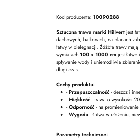
Kod producenta:
10090288
Sztuczna trawa marki Hillvert
jest ła
dachowych, balkonach, na placach zaba
łatwy w pielęgnacji. Źdźbła trawy maj
wymiarach
100 x 1000 cm
jest łatwe
spływanie wody i uniemożliwia zbieran
długi czas.
Cechy produktu:
-
Przepuszczalność
- deszcz i inn
-
Miękkość
- trawa o wysokości 2
-
Odporność
- na promieniowanie
-
Wygoda
- Łatwa w ułożeniu, nie
Parametry techniczne: