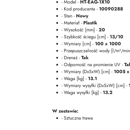
- Model -
HT-EAG-1X10
- Kod producenta -
10090288
- Stan -
Nowy
- Materiał -
Plastik
- Wysokość [mm] -
20
- Szybkość ściegu [cm] -
13/10
- Wymiary [cm] -
100 x 1000
- Przepuszczalność wody [l/m²/min
- Drenaż -
Tak
- Odporność na promienie UV -
Ta
- Wymiary (DxSxW) [cm] -
1005 x
- Waga [kg] -
13.1
- Wymiary wysyłki (DxSxW) [cm] -
- Waga wysyłki [kg] -
13.2
W zestawie:
- Sztuczna trawa