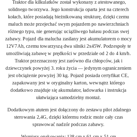
Traktor dla kilkulatków został wykonany z atestowanego,
solidnego tworzywa. Jego konstrukcja oparta jest na czterech
kołach, które posiadają bieżnikowaną strukturę, dzięki czemu
maluch może przejechać swym pojazdem po nawierzchniach
różnego typu, nie generując uciążliwego hałasu podczas swej
zabawy. Pojazd dla malucha zasilany jest akumulatorem o mocy
12V7Ah, czemu towarzyszą dwa silniki 2x45W. Podzespoły te
umożliwiają zabawę w prędkości w przedziale od 2 do 4 km/h.
Traktor przeznaczony jest zarówno dla chłopców, jak i
dziewczynek powyżej 3. roku życia — jedynym ograniczeniem
jest obciążenie powyżej 30 kg. Pojazd posiada certyfikat CE,
zapakowany jest w oryginalny karton, wewnątrz którego
dodatkowo znajduje się akumulator, ładowarka i instrukcja
ułatwiająca samodzielny montaż.
Dodatkowym atutem jest dołączony do zestawu pilot zdalnego
sterowania 2,4G, dzięki któremu rodzic może cały czas
sprawować nadzór podczas zabawy.
Wymiary opakowania: 138 cm x 61 cm x 51 cm