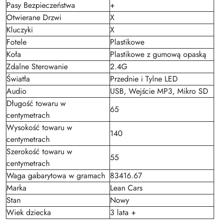
Pasy Bezpieczeństwa
+
Otwierane Drzwi
X
Kluczyki
X
Fotele
Plastikowe
Koła
Plastikowe z gumową opaską
Zdalne Sterowanie
2.4G
Światła
Przednie i Tylne LED
Audio
USB, Wejście MP3, Mikro SD
Długość towaru w
65
centymetrach
Wysokość towaru w
140
centymetrach
Szerokość towaru w
55
centymetrach
Waga gabarytowa w gramach
83416.67
Marka
Lean Cars
Stan
Nowy
Wiek dziecka
3 lata +