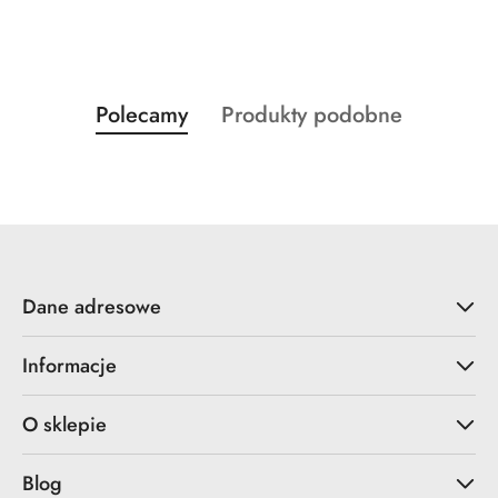
Produkty
Produkty
Polecamy
Produkty podobne
Pomiń karuzelę produktów
o
o
statusie:
statusie:
Dane adresowe
Informacje
O sklepie
Blog