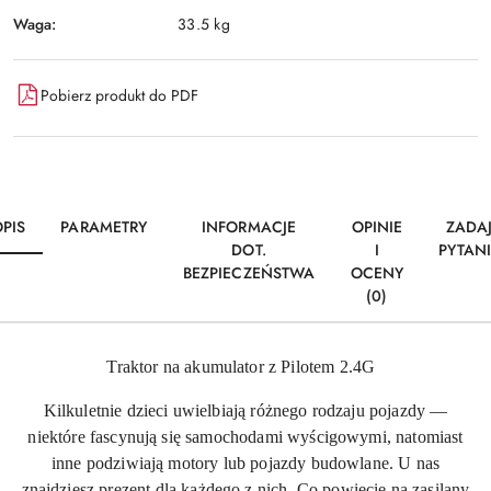
Waga:
33.5 kg
Pobierz produkt do PDF
PIS
PARAMETRY
INFORMACJE
OPINIE
ZADA
DOT.
I
PYTAN
BEZPIECZEŃSTWA
OCENY
(0)
Traktor na akumulator z Pilotem 2.4G
Kilkuletnie dzieci uwielbiają różnego rodzaju pojazdy —
niektóre fascynują się samochodami wyścigowymi, natomiast
inne podziwiają motory lub pojazdy budowlane. U nas
znajdziesz prezent dla każdego z nich. Co powiecie na zasilany