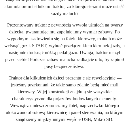
akumulatorem i silnikami traktor, za którego sterami może usiąść
każdy maluch?
Prezentowany traktor z pewnością wywoła uśmiech na twarzy
dziecka, gwarantując mu zupełnie inny wymiar zabawy. Po
wygodnym usadowieniu się na fotelu kierowcy, maluch może
wcisnąć guzik START, wybrać przełącznikiem kierunek jazdy, a
następnie docisnąć nóżką pedał gazu. Uwaga, traktor ruszył
przed siebie! Podczas zabaw malucha zadbajcie o to, by zapinał
pasy bezpieczeństwa.
Traktor dla kilkuletnich dzieci prezentuje się rewelacyjnie —
jesteśmy przekonani, że takie samo zdanie będą mieć mali
kierowcy. W jej konstrukcji znajdują się wszystkie
charakterystyczne dla pojazdów budowlanych elementy.
Wewnątrz umieszczono czarny fotel, naprzeciwko którego
ulokowano obrotową kierownicę i panel sterowania, na którym
znajdziemy między innymi wejście USB, Mikro SD.