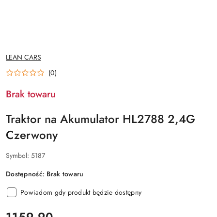
NAZWA
LEAN CARS
PRODUCENTA:
(0)
Brak towaru
Traktor na Akumulator HL2788 2,4G
Czerwony
Symbol:
5187
Dostępność:
Brak towaru
Powiadom gdy produkt będzie dostępny
cena:
1159.90