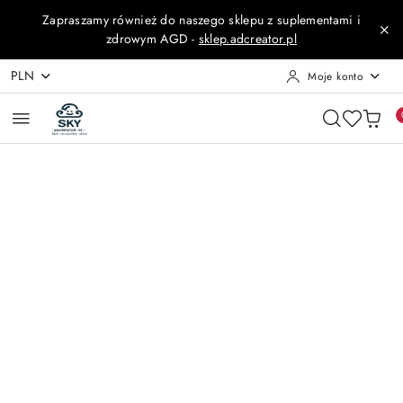
Przejdź do treści głównej
Przejdź do wyszukiwarki
Przejdź do moje konto
Przejdź do menu głównego
Przejdź do opisu produktu
Przejdź do stopki
Zapraszamy również do naszego sklepu z suplementami i
zdrowym AGD -
sklep.adcreator.pl
PLN
Moje konto