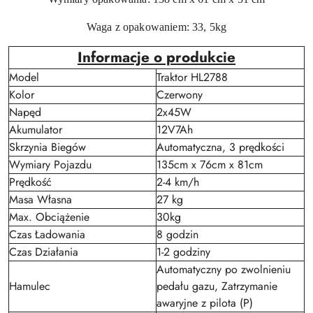
Waga z opakowaniem: 33, 5kg
Informacje o produkcie
Model
Traktor HL2788
Kolor
Czerwony
Napęd
2x45W
Akumulator
12V7Ah
Skrzynia Biegów
Automatyczna, 3 prędkości
Wymiary Pojazdu
135cm x 76cm x 81cm
Prędkość
2-4 km/h
Masa Własna
27 kg
Max. Obciążenie
30kg
Czas Ładowania
8 godzin
Czas Działania
1-2 godziny
Automatyczny po zwolnieniu
Hamulec
pedału gazu, Zatrzymanie
awaryjne z pilota (P)