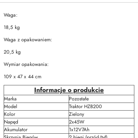
Waga:
18,5 kg
Waga z opakowaniem:
20,5 kg
Wymiar opakowania:
109 x 47 x 44 cm
Informacje o produkcie
Marka
Pozostałe
Model
Traktor HZB200
Kolor
Zielony
Napęd
2x45W
Akumulator
1x12V7Ah
Skrzynia Biegów
2 biegi (przód/tył)