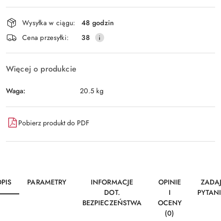
Dostępność
Wysyłka w ciągu:
48 godzin
i
Wyślij
Cena przesyłki:
38
dostawa
Więcej o produkcie
Waga:
20.5 kg
Pobierz produkt do PDF
PIS
PARAMETRY
INFORMACJE
OPINIE
ZADA
DOT.
I
PYTAN
BEZPIECZEŃSTWA
OCENY
(0)