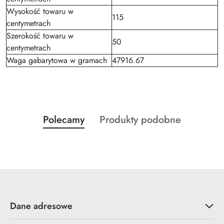
Wysokość towaru w
115
centymetrach
Szerokość towaru w
50
centymetrach
Waga gabarytowa w gramach
47916.67
Produkty
Produkty
Polecamy
Produkty podobne
Pomiń karuzelę produktów
o
o
statusie:
statusie:
Dane adresowe