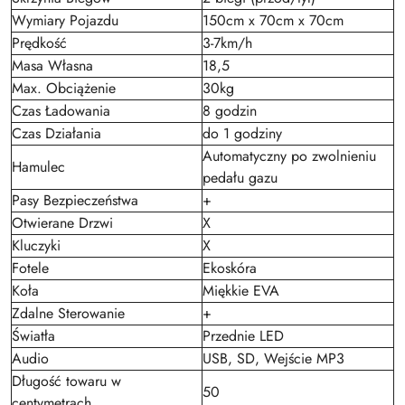
Wymiary Pojazdu
150cm x 70cm x 70cm
Prędkość
3-7km/h
Masa Własna
18,5
Max. Obciążenie
30kg
Czas Ładowania
8 godzin
Czas Działania
do 1 godziny
Automatyczny po zwolnieniu
Hamulec
pedału gazu
Pasy Bezpieczeństwa
+
Otwierane Drzwi
X
Kluczyki
X
Fotele
Ekoskóra
Koła
Miękkie EVA
Zdalne Sterowanie
+
Światła
Przednie LED
Audio
USB, SD, Wejście MP3
Długość towaru w
50
centymetrach