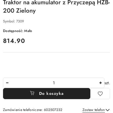
Traktor na akumulator z Przyczepą HZB-
200 Zielony
Symbol:
7309
Dostępność:
Mało
cena:
814.90
Ilość
szt.
Do koszyka
Zamówienie telefoniczne: 602507232
Zostaw telefon