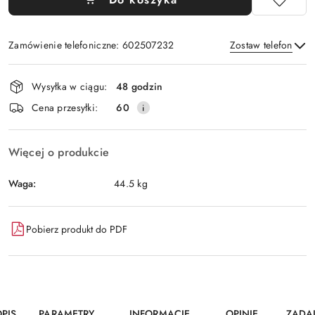
Zamówienie telefoniczne: 602507232
Zostaw telefon
Dostępność
Wysyłka w ciągu:
48 godzin
i
Wyślij
Cena przesyłki:
60
dostawa
Więcej o produkcie
Waga:
44.5 kg
Pobierz produkt do PDF
PIS
PARAMETRY
INFORMACJE
OPINIE
ZADA