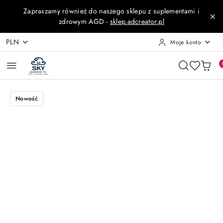
Przejdź do treści głównej
Przejdź do wyszukiwarki
Przejdź do moje konto
Przejdź do menu głównego
Przejdź do opisu produktu
Przejdź do stopki
Zapraszamy również do naszego sklepu z suplementami i
zdrowym AGD -
sklep.adcreator.pl
PLN
Moje konto
Nowość