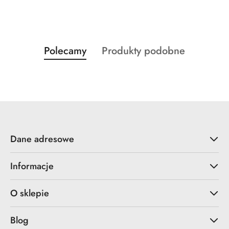
Produkty
Produkty
Polecamy
Produkty podobne
Pomiń karuzelę produktów
o
o
statusie:
statusie:
Dane adresowe
Informacje
O sklepie
Blog