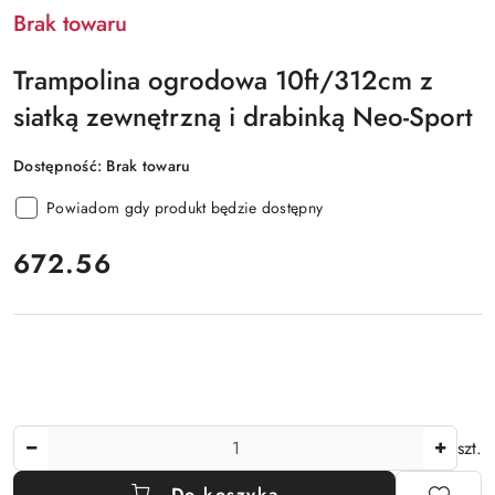
Brak towaru
Trampolina ogrodowa 10ft/312cm z
siatką zewnętrzną i drabinką Neo-Sport
Dostępność:
Brak towaru
Powiadom gdy produkt będzie dostępny
cena:
672.56
Ilość
szt.
Do koszyka