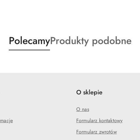
Produkty
Produkty
Polecamy
Produkty podobne
o
o
statusie:
statusie:
e
O sklepie
O nas
amacje
Formularz kontaktowy
Formularz zwrotów