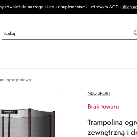
my również do naszego sklepu z suplementami i zdrowym AGD -
sklep.a
poliny ogrodowe
NAZWA
NEO-SPORT
PRODUCENTA:
Brak towaru
Trampolina ogr
zewnętrzną i d