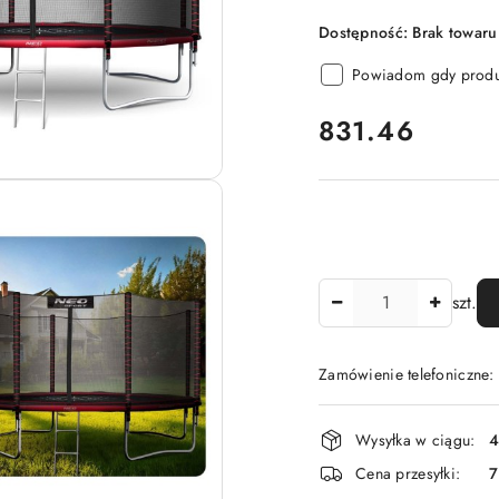
Dostępność:
Brak towaru
Powiadom gdy produk
cena:
831.46
Ilość
szt.
Zamówienie telefoniczne
Dostępność
Wysyłka w ciągu:
4
i
Cena przesyłki:
dostawa