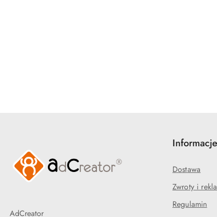
Pomiń karuzelę produktów
Informacj
Dostawa
Zwroty i rekl
Regulamin
AdCreator