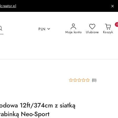
dcreator.pl
PLN
Moje konto
Ulubione
Koszyk
(0)
odowa 12ft/374cm z siatką
rabinką Neo-Sport