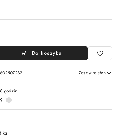
Do koszyka
: 602507232
Zostaw telefon
Wyślij
8 godzin
79
8 kg