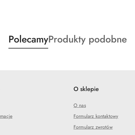
Produkty
Produkty
Polecamy
Produkty podobne
o
o
statusie:
statusie:
e
O sklepie
O nas
amacje
Formularz kontaktowy
Formularz zwrotów