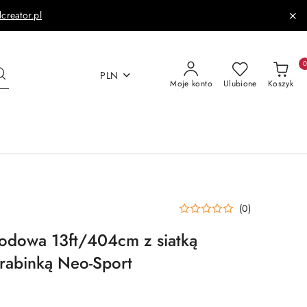
dcreator.pl
PLN
Moje konto
Ulubione
Koszyk
(0)
odowa 13ft/404cm z siatką
rabinką Neo-Sport