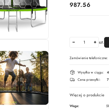
cena:
987.56
Ilość
szt.
Zamówienie telefoniczne
Dostępność
Wysyłka w ciągu:
4
i
Cena przesyłki:
dostawa
Więcej o produkcie
Waga:
5