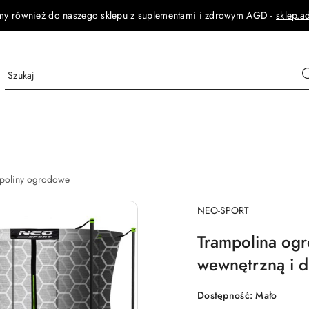
my również do naszego sklepu z suplementami i zdrowym AGD -
sklep.a
poliny ogrodowe
NAZWA
NEO-SPORT
PRODUCENTA:
Trampolina ogr
wewnętrzną i d
Dostępność:
Mało