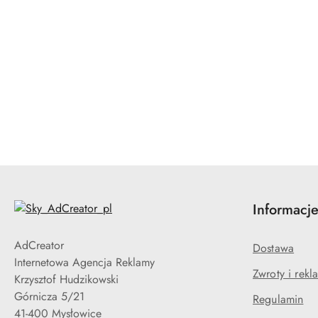
Pomiń karuzelę produktów
Informacj
AdCreator
Dostawa
Internetowa Agencja Reklamy
Zwroty i rekl
Krzysztof Hudzikowski
Górnicza 5/21
Regulamin
41-400 Mysłowice