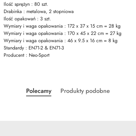
Ilość sprężyn : 80 szt.
Drabinka : metalowa, 2 stopniowa
Ilość opakowań : 3 szt.
Wymiary i waga opakowania : 172 x 37 x 15 cm = 28 kg
Wymiary i waga opakowania : 170 x 45 x 22 cm = 27 kg
Wymiary i waga opakowania : 46 x 9.5 x 16 cm = 8 kg
Standardy : EN71-2 & EN71-3
Producent : Neo-Sport
Produkty
Produkty
Polecamy
Produkty podobne
Pomiń karuzelę produktów
o
o
statusie:
statusie: