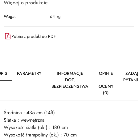
Więcej o produkcie
Waga:
64 kg
Pobierz produkt do PDF
PIS
PARAMETRY
INFORMACJE
OPINIE
ZADA
DOT.
I
PYTAN
BEZPIECZEŃSTWA
OCENY
(0)
Średnica : 435 cm (14ft)
Siatka : wewnętrzna
Wysokośc siatki (ok.) : 180 cm
Wysokość trampoliny (ok.) : 70 cm