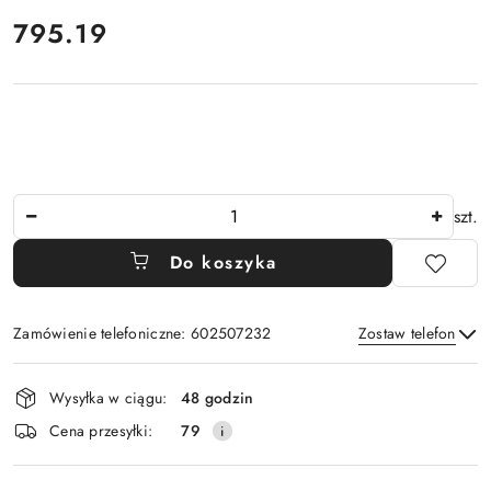
cena:
795.19
Ilość
szt.
Do koszyka
Zamówienie telefoniczne: 602507232
Zostaw telefon
Dostępność
Wysyłka w ciągu:
48 godzin
i
Wyślij
Cena przesyłki:
79
dostawa