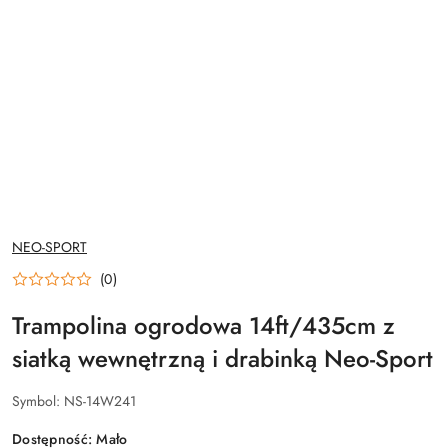
NAZWA
NEO-SPORT
PRODUCENTA:
(0)
Trampolina ogrodowa 14ft/435cm z
siatką wewnętrzną i drabinką Neo-Sport
Symbol:
NS-14W241
Dostępność:
Mało