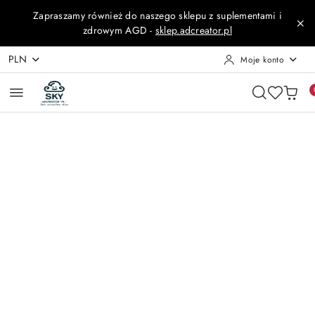
Przejdź do treści głównej
Przejdź do wyszukiwarki
Przejdź do moje konto
Przejdź do menu głównego
Przejdź do opisu produktu
Przejdź do stopki
Zapraszamy również do naszego sklepu z suplementami i
zdrowym AGD -
sklep.adcreator.pl
PLN
Moje konto