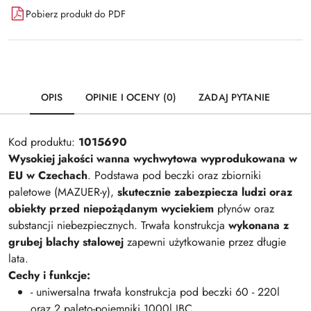
Pobierz produkt do PDF
OPIS
OPINIE I OCENY (0)
ZADAJ PYTANIE
Kod produktu:
1015690
Wysokiej jakości wanna wychwytowa
wyprodukowana w
EU w Czechach
. Podstawa pod beczki oraz zbiorniki
paletowe (MAZUER-y),
skutecznie zabezpiecza ludzi oraz
obiekty przed niepożądanym wyciekiem
płynów oraz
substancji niebezpiecznych. Trwała konstrukcja
wykonana z
grubej blachy stalowej
zapewni użytkowanie przez długie
lata.
Cechy i funkcje:
- uniwersalna trwała konstrukcja pod beczki 60 - 220l
oraz 2 paleto-pojemniki 1000l IBC