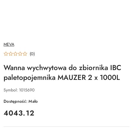
NAZWA
MEVA
PRODUCENTA:
(0)
Wanna wychwytowa do zbiornika IBC
paletopojemnika MAUZER 2 x 1000L
Symbol:
1015690
Dostępność:
Mało
cena:
4043.12