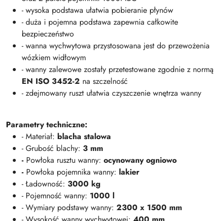
- wysoka podstawa ułatwia pobieranie płynów
- duża i pojemna podstawa zapewnia całkowite
bezpieczeństwo
- wanna wychwytowa przystosowana jest do przewożenia
wózkiem widłowym
- wanny zalewowe zostały przetestowane zgodnie z normą
EN ISO 3452-2
na szczelność
- zdejmowany ruszt ułatwia czyszczenie wnętrza wanny
Parametry techniczne:
- Materiał:
blacha stalowa
- Grubość blachy:
3 mm
-
Powłoka rusztu wanny:
ocynowany ogniowo
-
Powłoka pojemnika wanny:
lakier
- Ładowność:
3000 kg
- Pojemność wanny:
1000 l
- Wymiary podstawy wanny:
2300 x 1500 mm
- Wysokość wanny wychwytowej:
400 mm