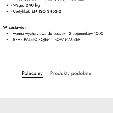
- Waga:
240 kg
- Certyfikat:
EN ISO 3452-2
W zestawie:
- wanna wychwytowa do beczek i 2 pojemników 1000l
- BRAK PALETO-POJEMNIKÓW MAUZER
Produkty
Produkty
Polecamy
Produkty podobne
Pomiń karuzelę produktów
o
o
statusie:
statusie: