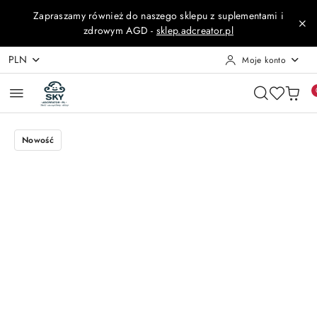
Przejdź do treści głównej
Przejdź do wyszukiwarki
Przejdź do moje konto
Przejdź do menu głównego
Przejdź do opisu produktu
Przejdź do stopki
Zapraszamy również do naszego sklepu z suplementami i
zdrowym AGD -
sklep.adcreator.pl
PLN
Moje konto
Nowość