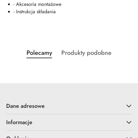
- Akcesoria montażowe
- Instrukcja składania
Produkty
Produkty
Polecamy
Produkty podobne
Pomiń karuzelę produktów
o
o
statusie:
statusie:
Dane adresowe
Informacje