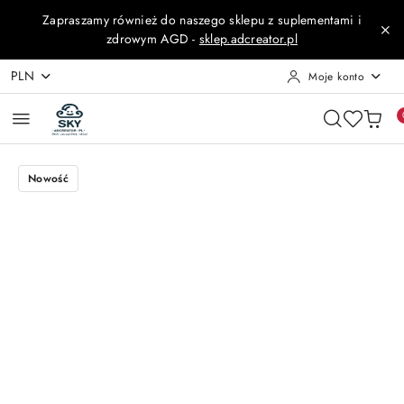
Przejdź do treści głównej
Przejdź do wyszukiwarki
Przejdź do moje konto
Przejdź do menu głównego
Przejdź do opisu produktu
Przejdź do stopki
Zapraszamy również do naszego sklepu z suplementami i
zdrowym AGD -
sklep.adcreator.pl
PLN
Moje konto
Nowość