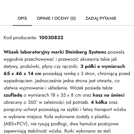
OPIS
OPINIE I OCENY (0)
ZADAJ PYTANIE
Kod producenta:
10030832
Wózek laboratoryjny marki Steinberg Systems
pozwala
wygodnie przechowywać i przewozić akcesoria takie jak
statywy, probówki, płyny czy ręczniki.
3 półki o wymiarach
65 x 46 x 14 cm
posiadają ramkę z 3 stron, chroniącą przed
wypadnięciem. Jednocześnie jedna strona jest otwarta, co
ułatwia wyjmowanie i układanie. Wózek posiada także
szufladę
o wymiarach 18 x 35 x 8 cm oraz
kosz na śmieci
obracany o 360° w zależności od potrzeb.
4 kółka
oraz
poręczny uchwyt pozwalają na szybki i łatwy transport wózka
w wybrane miejsce. Koła wykonane zostały z plastiku
(ABS+PCV), nie rysują podłogi, dwa hamulce postojowe
zapewniają stabilność wózka. Rurki wykonano ze stali