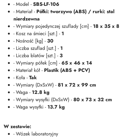
- Model -
SBS-LF-106
- Materiał -
Półki: tworzywo (ABS) / rurki: stal
nierdzewna
- Wymiary pojedynczej szuflady [cm] -
18 x 35 x 8
- Kosz na śmieci [szt.] -
1
- Nośność [kg] -
30
- Liczba szuflad [szt.] -
1
- Liczba blatów [szt.] -
3
- Wymiary półek [cm] -
65 x 46 x 14
- Materiał kół -
Plastik (ABS + PCV)
- Koła -
Tak
- Wymiary (DxSxW) -
81 x 72 x 99 cm
- Waga -
12.8 kg
- Wymiary wysyłki (DxSxW) -
80 x 73 x 32 cm
- Waga wysyłki -
13.7 kg
W zestawie:
- Wózek laboratoryjny