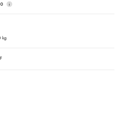
40
0 kg
DF