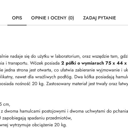
OPIS
OPINIE I OCENY (0)
ZADAJ PYTANIE
lnie nadaje się do użytku w laboratorium, oraz wszędzie tam, gdzi
ia i transportu. Wózek posiada
2 półki o wymiarach 75 x 44 x
e jedna strona jest otwarta, co ułatwia zabieranie wyjmowanie i uk
 delikatny, nawet dla wrażliwych podłóg. Dwa kółka posiadają hamu
posiada nośność 20 kg. Zastosowany materiał jest trwały oraz łatwy
,5 cm,
C) z dwoma hamulcami postojowymi i dwoma uchwytami do pchania
y U zapobiegają spadaniu przedmiotów,
zewnej wytrzymuje obciążenie 20 kg.