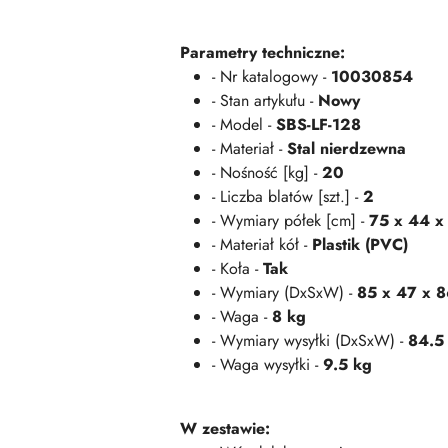
Parametry techniczne:
- Nr katalogowy -
10030854
- Stan artykułu -
Nowy
- Model -
SBS-LF-128
- Materiał -
Stal nierdzewna
- Nośność [kg] -
20
- Liczba blatów [szt.] -
2
- Wymiary półek [cm] -
75 x 44 x
- Materiał kół -
Plastik (PVC)
- Koła -
Tak
- Wymiary (DxSxW) -
85 x 47 x 
- Waga -
8 kg
- Wymiary wysyłki (DxSxW) -
84.5
- Waga wysyłki -
9.5 kg
W zestawie: