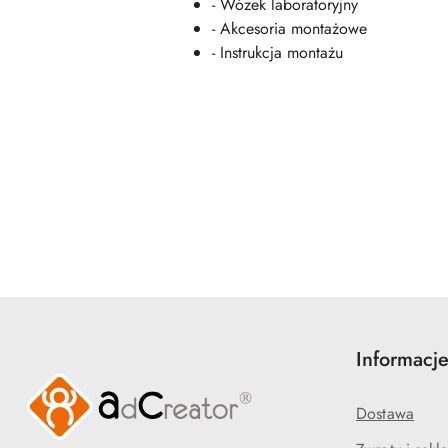
- Wózek laboratoryjny
- Akcesoria montażowe
- Instrukcja montażu
Pomiń karuzelę produktów
Informacj
Dostawa