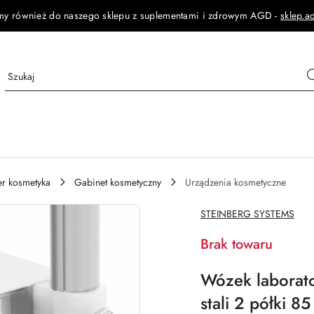
my również do naszego sklepu z suplementami i zdrowym AGD -
sklep.a
jer kosmetyka
Gabinet kosmetyczny
Urządzenia kosmetyczne
NAZWA
STEINBERG SYSTEMS
PRODUCENTA:
Brak towaru
Wózek laborat
stali 2 półki 8