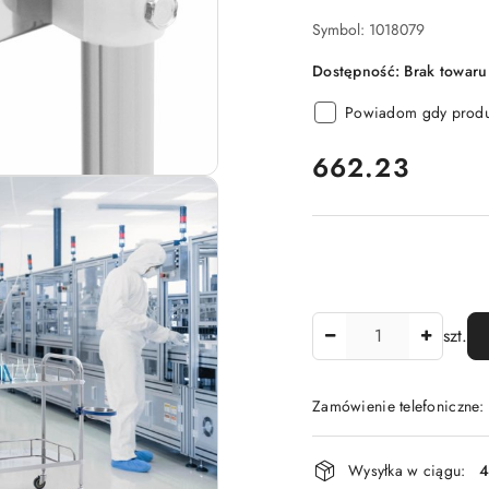
Symbol:
1018079
Dostępność:
Brak towaru
Powiadom gdy produk
cena:
662.23
Ilość
szt.
Zamówienie telefoniczne
Dostępność
Wysyłka w ciągu:
4
i