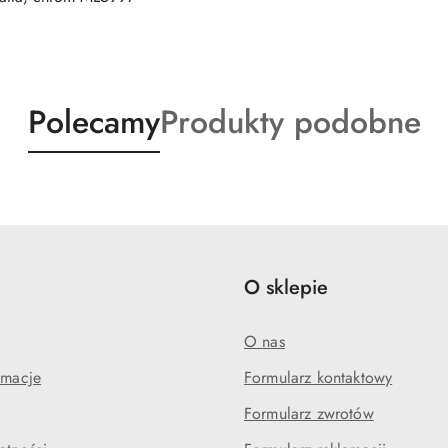
Produkty
Produkty
Polecamy
Produkty podobne
o
o
statusie:
statusie:
e
O sklepie
O nas
amacje
Formularz kontaktowy
Formularz zwrotów