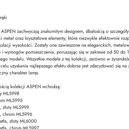
ręki
ji ASPEN zachwycają znakomitym designem, dbałością o szczegóły 
i metal oraz kryształowe elementy, które niezwykle efektownie roz
regulacji wysokości. Zostały one zawieszone na eleganckich, metal
i wymogów pomieszczenia, poruszając się w zakresie od 50 do 1
go modelu. Wszystkie modele z tej kolekcji, zarówno w żyrandole, 
u uzyskania najlepszego efektu dobrze jest zdecydować się na ża
czny charakter lamp.
nością kolekcji ASPEN wchodzą:
oty ML5998
hrom ML5995
a, złoty ML5999
ła, chrom ML5996
iatła, złoty ML6000
iatła, chrom ML5997