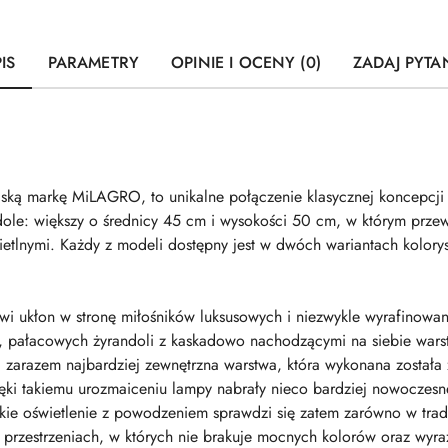
IS
PARAMETRY
OPINIE I OCENY (0)
ZADAJ PYTA
lską markę MiLAGRO, to unikalne połączenie klasycznej koncepc
andole: większy o średnicy 45 cm i wysokości 50 cm, w którym prze
tlnymi. Każdy z modeli dostępny jest w dwóch wariantach kolorys
 ukłon w stronę miłośników luksusowych i niezwykle wyrafinowan
ch, pałacowych żyrandoli z kaskadowo nachodzącymi na siebie wars
 zarazem najbardziej zewnętrzna warstwa, która wykonana została 
ki takiemu urozmaiceniu lampy nabrały nieco bardziej nowoczesne
akie oświetlenie z powodzeniem sprawdzi się zatem zarówno w tra
ch przestrzeniach, w których nie brakuje mocnych kolorów oraz wyra