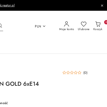
dcreator.pl
PLN
Moje konto
Ulubione
Koszyk
(0)
EN GOLD 6xE14
pność