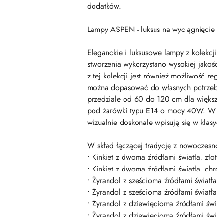
dodatków.
Lampy ASPEN - luksus na wyciągnięcie 
Eleganckie i luksusowe lampy z kolekc
stworzenia wykorzystano wysokiej jakośc
z tej kolekcji jest również możliwość 
można dopasować do własnych potrzeb 
przedziale od 60 do 120 cm dla większe
pod żarówki typu E14 o mocy 40W. W cel
wizualnie doskonale wpisują się w klasy
W skład łączącej tradycję z nowoczes
• Kinkiet z dwoma źródłami światła, zł
• Kinkiet z dwoma źródłami światła, c
• Żyrandol z sześcioma źródłami światł
• Żyrandol z sześcioma źródłami świat
• Żyrandol z dziewięcioma źródłami św
• Żyrandol z dziewięcioma źródłami św