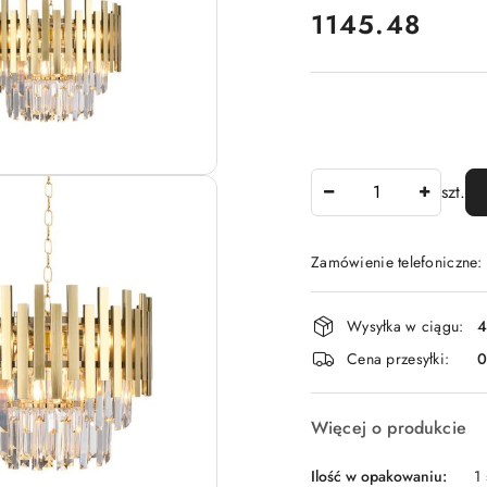
cena:
1145.48
Ilość
szt.
Zamówienie telefoniczne
Dostępność
Wysyłka w ciągu:
4
i
Cena przesyłki:
dostawa
Więcej o produkcie
Ilość w opakowaniu:
1 