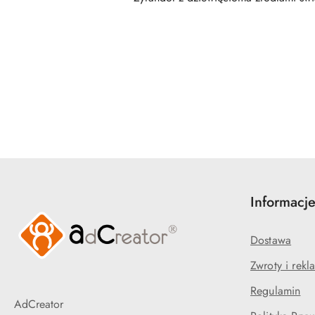
Pomiń karuzelę produktów
Informacj
Dostawa
Zwroty i rekl
Regulamin
AdCreator