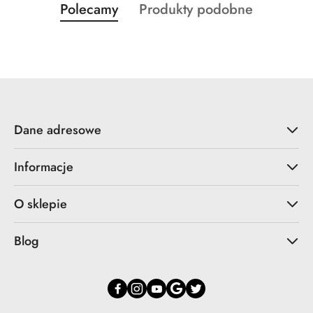
Produkty
Produkty
Polecamy
Produkty podobne
Pomiń karuzelę produktów
o
o
statusie:
statusie:
Dane adresowe
Informacje
O sklepie
Blog