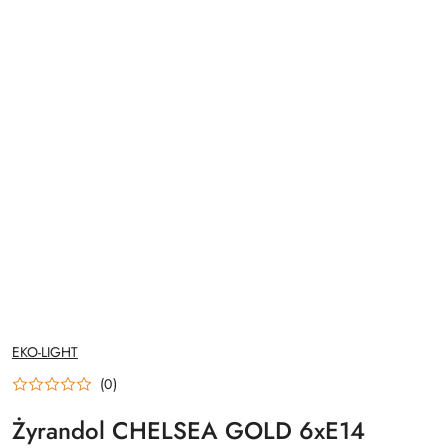
NAZWA
EKO-LIGHT
PRODUCENTA:
(0)
Żyrandol CHELSEA GOLD 6xE14