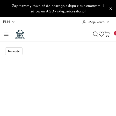
Przejdź do treści głównej
Przejdź do wyszukiwarki
Przejdź do moje konto
Przejdź do menu głównego
Przejdź do opisu produktu
Przejdź do stopki
Zapraszamy również do naszego sklepu z suplementami i
zdrowym AGD -
sklep.adcreator.pl
PLN
Moje konto
Nowość