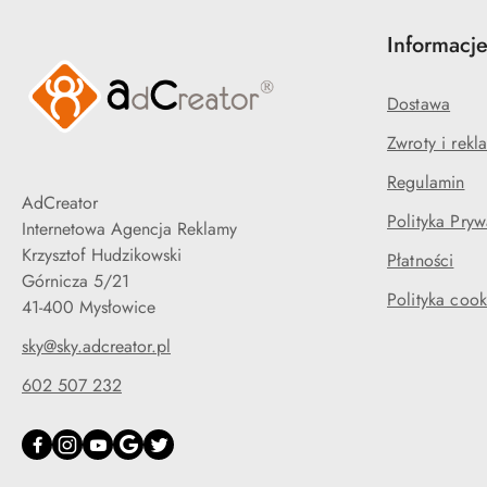
Informacj
Dostawa
Zwroty i rekl
Regulamin
AdCreator
Polityka Pryw
Internetowa Agencja Reklamy
Krzysztof Hudzikowski
Płatności
Górnicza 5/21
Polityka cook
41-400 Mysłowice
sky@sky.adcreator.pl
602 507 232