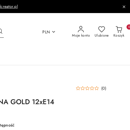
dcreator.pl
PLN
Moje konto
Ulubione
Koszyk
(0)
NA GOLD 12xE14
stępność