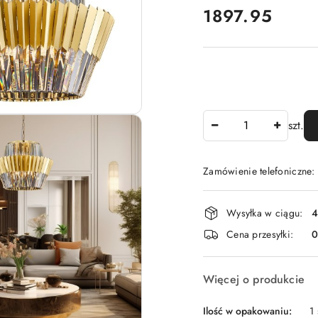
cena:
1897.95
Ilość
szt.
Zamówienie telefoniczne
Dostępność
Wysyłka w ciągu:
4
i
Cena przesyłki:
dostawa
Więcej o produkcie
Ilość w opakowaniu:
1 