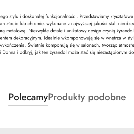
ego stylu i doskonałej funkcjonalności. Przedstawiamy kryształow
 złocie lub chromie, wykonane z najwyższej jakości stali nierdze
turą metalową. Niezwykłe detale i unikatowy design czynią żyrandol
mentem dekoracyjnym. Idealnie wkomponowują się w wnętrza w styl
wykończenia. Świetnie komponują się w salonach, tworząc atmosfe
cji Donna i odkryj, jak ten żyrandol może stać się niezastąpionym 
Produkty
Produkty
Polecamy
Produkty podobne
o
o
statusie:
statusie: