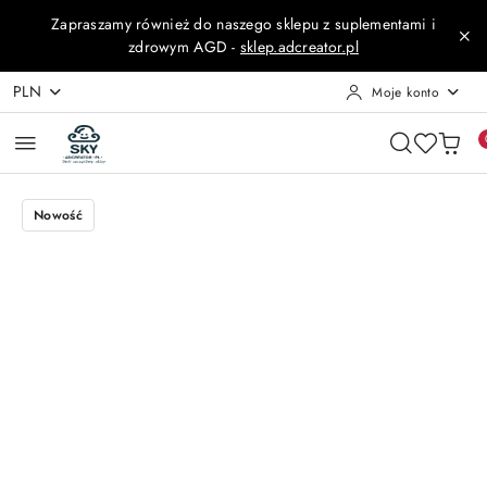
Przejdź do treści głównej
Przejdź do wyszukiwarki
Przejdź do moje konto
Przejdź do menu głównego
Przejdź do opisu produktu
Przejdź do stopki
Zapraszamy również do naszego sklepu z suplementami i
zdrowym AGD -
sklep.adcreator.pl
PLN
Moje konto
Nowość