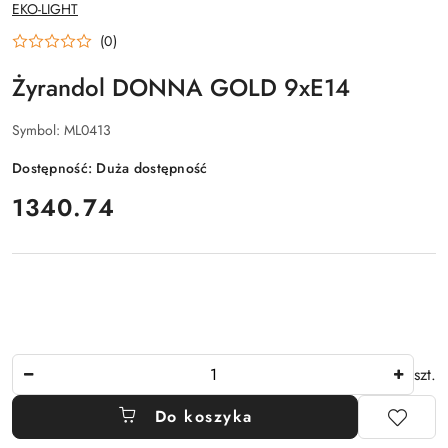
NAZWA
EKO-LIGHT
PRODUCENTA:
(0)
Żyrandol DONNA GOLD 9xE14
Symbol:
ML0413
Dostępność:
Duża dostępność
cena:
1340.74
Ilość
szt.
Do koszyka