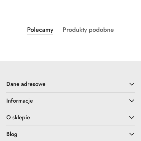
Produkty
Produkty
Polecamy
Produkty podobne
Pomiń karuzelę produktów
o
o
statusie:
statusie:
Dane adresowe
Informacje
O sklepie
Blog