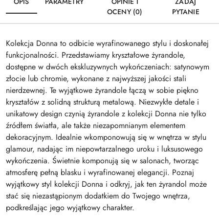
OPIS
PARAMETRY
OPINIE I
ZADAJ
OCENY (0)
PYTANIE
Kolekcja Donna to odbicie wyrafinowanego stylu i doskonałej
funkcjonalności. Przedstawiamy kryształowe żyrandole,
dostępne w dwóch ekskluzywnych wykończeniach: satynowym
złocie lub chromie, wykonane z najwyższej jakości stali
nierdzewnej. Te wyjątkowe żyrandole łączą w sobie piękno
kryształów z solidną strukturą metalową. Niezwykłe detale i
unikatowy design czynią żyrandole z kolekcji Donna nie tylko
źródłem światła, ale także niezapomnianym elementem
dekoracyjnym. Idealnie wkomponowują się w wnętrza w stylu
glamour, nadając im niepowtarzalnego uroku i luksusowego
wykończenia. Świetnie komponują się w salonach, tworząc
atmosferę pełną blasku i wyrafinowanej elegancji. Poznaj
wyjątkowy styl kolekcji Donna i odkryj, jak ten żyrandol może
stać się niezastąpionym dodatkiem do Twojego wnętrza,
podkreślając jego wyjątkowy charakter.