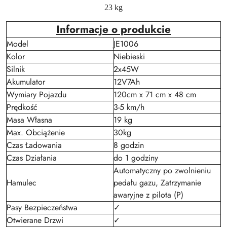
23 kg
Informacje o produkcie
Model
JE1006
Kolor
Niebieski
Silnik
2x45W
Akumulator
12V7Ah
Wymiary Pojazdu
120cm x 71 cm x 48 cm
Prędkość
3-5 km/h
Masa Własna
19 kg
Max. Obciążenie
30kg
Czas Ładowania
8 godzin
Czas Działania
do 1 godziny
Automatyczny po zwolnieniu
Hamulec
pedału gazu, Zatrzymanie
awaryjne z pilota (P)
Pasy Bezpieczeństwa
✓
Otwierane Drzwi
✓