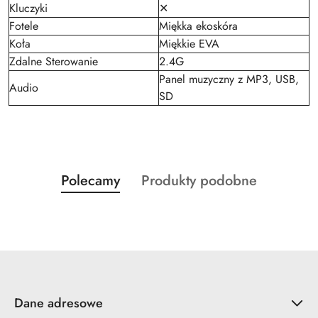
Kluczyki
✕
Fotele
Miękka ekoskóra
Koła
Miękkie EVA
Zdalne Sterowanie
2.4G
Panel muzyczny z MP3, USB,
Audio
SD
Produkty
Produkty
Polecamy
Produkty podobne
Pomiń karuzelę produktów
o
o
statusie:
statusie:
Dane adresowe