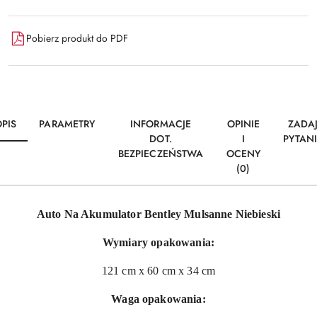
Pobierz produkt do PDF
PIS
PARAMETRY
INFORMACJE
OPINIE
ZADA
DOT.
I
PYTAN
BEZPIECZEŃSTWA
OCENY
(0)
Auto Na Akumulator Bentley Mulsanne Niebieski
Wymiary opakowania:
121 cm x 60 cm x 34 cm
Waga opakowania: