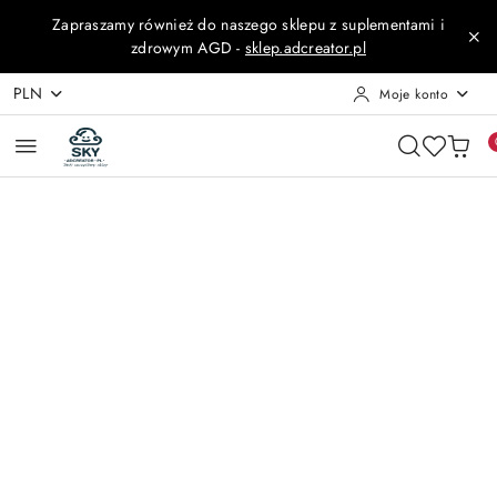
Przejdź do treści głównej
Przejdź do wyszukiwarki
Przejdź do moje konto
Przejdź do menu głównego
Przejdź do opisu produktu
Przejdź do stopki
Zapraszamy również do naszego sklepu z suplementami i
zdrowym AGD -
sklep.adcreator.pl
PLN
Moje konto