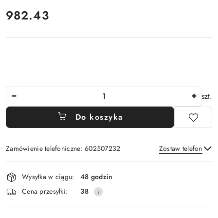
cena:
982.43
Ilość
szt.
Do koszyka
Zamówienie telefoniczne: 602507232
Zostaw telefon
Dostępność
Wysyłka w ciągu:
48 godzin
i
Wyślij
Cena przesyłki:
38
dostawa