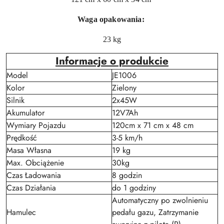
Waga opakowania:
23 kg
Informacje o produkcie
Model
JE1006
Kolor
Zielony
Silnik
2x45W
Akumulator
12V7Ah
Wymiary Pojazdu
120cm x 71 cm x 48 cm
Prędkość
3-5 km/h
Masa Własna
19 kg
Max. Obciążenie
30kg
Czas Ładowania
8 godzin
Czas Działania
do 1 godziny
Automatyczny po zwolnieniu
Hamulec
pedału gazu, Zatrzymanie