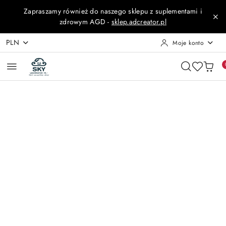
Przejdź do treści głównej
Przejdź do wyszukiwarki
Przejdź do moje konto
Przejdź do menu głównego
Przejdź do opisu produktu
Przejdź do stopki
Zapraszamy również do naszego sklepu z suplementami i
zdrowym AGD -
sklep.adcreator.pl
PLN
Moje konto