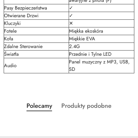
awaryjne z pilota (P)
Pasy Bezpieczeństwa
✓
Otwierane Drzwi
✓
Kluczyki
✕
Fotele
Miękka ekoskóra
Koła
Miękkie EVA
Zdalne Sterowanie
2.4G
Światła
Przednie i Tylne LED
Panel muzyczny z MP3, USB,
Audio
SD
Produkty
Produkty
Polecamy
Produkty podobne
Pomiń karuzelę produktów
o
o
statusie:
statusie: