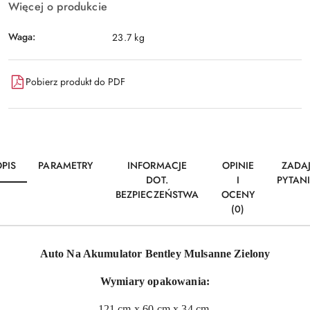
Więcej o produkcie
Waga:
23.7 kg
Pobierz produkt do PDF
PIS
PARAMETRY
INFORMACJE
OPINIE
ZADA
DOT.
I
PYTAN
BEZPIECZEŃSTWA
OCENY
(0)
Auto Na Akumulator Bentley Mulsanne Zielony
Wymiary opakowania:
121 cm x 60 cm x 34 cm