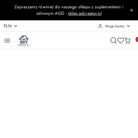
Przejdź do treści głównej
Przejdź do wyszukiwarki
Przejdź do moje konto
Przejdź do menu głównego
Przejdź do opisu produktu
Przejdź do stopki
Zapraszamy również do naszego sklepu z suplementami i
zdrowym AGD -
sklep.adcreator.pl
PLN
Moje konto