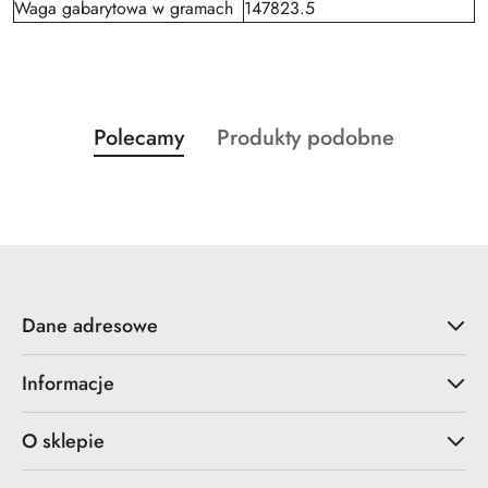
Waga gabarytowa w gramach
147823.5
Produkty
Produkty
Polecamy
Produkty podobne
Pomiń karuzelę produktów
o
o
statusie:
statusie:
Dane adresowe
Informacje
O sklepie