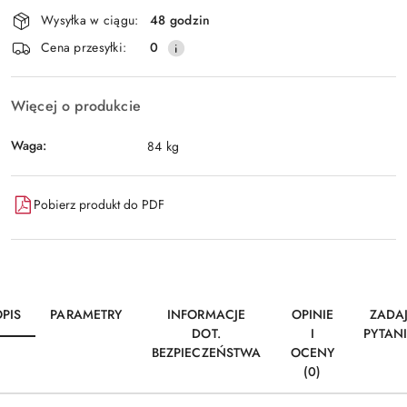
Dostępność
Wysyłka w ciągu:
48 godzin
i
Wyślij
Cena przesyłki:
0
dostawa
Więcej o produkcie
Waga:
84 kg
Pobierz produkt do PDF
PIS
PARAMETRY
INFORMACJE
OPINIE
ZADA
DOT.
I
PYTAN
BEZPIECZEŃSTWA
OCENY
(0)