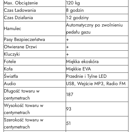
Max. Obciążenie
120 kg
Czas Ładowania
8 godzin
Czas Działania
1-2 godziny
Automatyczny po zwolnieniu
Hamulec
pedału gazu
Pasy Bezpieczeństwa
+
Otwierane Drzwi
+
Kluczyki
+
Fotele
Miękka ekoskóra
Koła
Miękkie EVA
Światła
Przednie i Tylne LED
Audio
USB, Wejście MP3, Radio FM
Długość towaru w
187
centymetrach
Wysokość towaru w
93
centymetrach
Szerokość towaru w
51
centymetrach