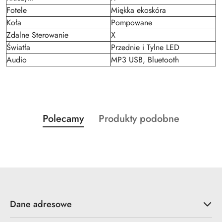
Fotele
Miękka ekoskóra
Koła
Pompowane
Zdalne Sterowanie
X
Światła
Przednie i Tylne LED
Audio
MP3 USB, Bluetooth
Produkty
Produkty
Polecamy
Produkty podobne
Pomiń karuzelę produktów
o
o
statusie:
statusie:
Dane adresowe