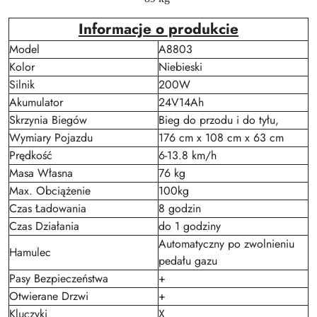
Informacje o produkcie
Model
A8803
Kolor
Niebieski
Silnik
200W
Akumulator
24V14Ah
Skrzynia Biegów
Bieg do przodu i do tyłu,
Wymiary Pojazdu
176 cm x 108 cm x 63 cm
Prędkość
6-13.8 km/h
Masa Własna
76 kg
Max. Obciążenie
100kg
Czas Ładowania
8 godzin
Czas Działania
do 1 godziny
Automatyczny po zwolnieniu
Hamulec
pedału gazu
Pasy Bezpieczeństwa
+
Otwierane Drzwi
+
Kluczyki
X