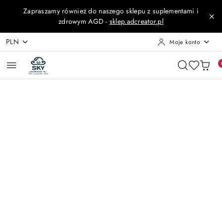
Przejdź do treści głównej
Przejdź do wyszukiwarki
Przejdź do moje konto
Przejdź do menu głównego
Przejdź do opisu produktu
Przejdź do stopki
Zapraszamy również do naszego sklepu z suplementami i
zdrowym AGD -
sklep.adcreator.pl
PLN
Moje konto