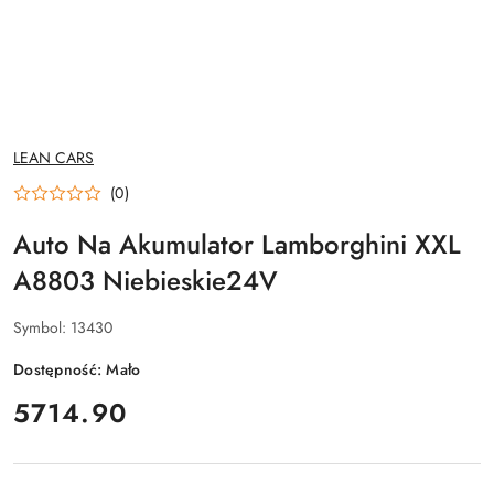
NAZWA
LEAN CARS
PRODUCENTA:
(0)
Auto Na Akumulator Lamborghini XXL
A8803 Niebieskie24V
Symbol:
13430
Dostępność:
Mało
cena:
5714.90