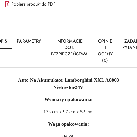
Pobierz produkt do PDF
PIS
PARAMETRY
INFORMACJE
OPINIE
ZADA
DOT.
I
PYTAN
BEZPIECZEŃSTWA
OCENY
(0)
Auto Na Akumulator Lamborghini XXL A8803
Niebieskie24V
Wymiary opakowania:
173 cm x 97 cm x 52 cm
Waga opakowania:
89 kg