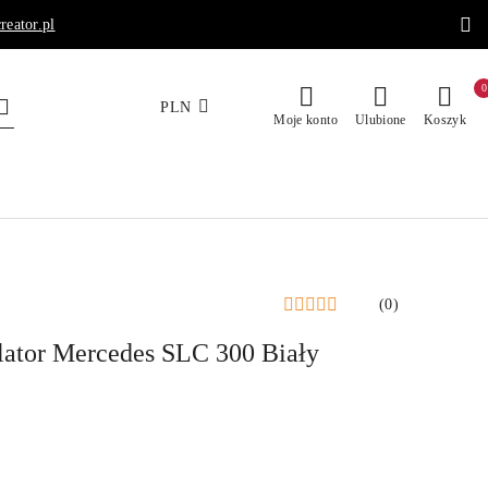
reator.pl
0
PLN
Moje konto
Ulubione
Koszyk
(0)
ator Mercedes SLC 300 Biały