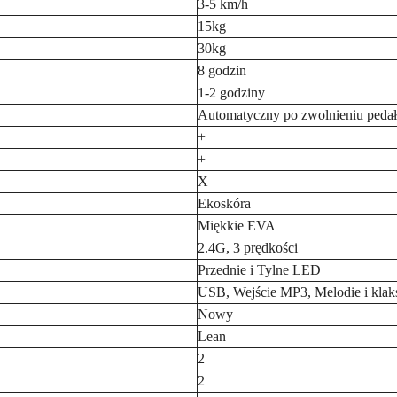
3-5 km/h
15kg
30kg
8 godzin
1-2 godziny
Automatyczny po zwolnieniu pedału
+
+
X
Ekoskóra
Miękkie EVA
2.4G, 3 prędkości
Przednie i Tylne LED
USB, Wejście MP3, Melodie i klak
Nowy
Lean
2
2