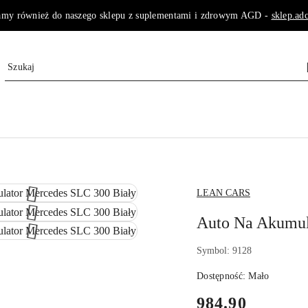
amy również do naszego sklepu z suplementami i zdrowym AGD -
sklep.adc
NAZWA
LEAN CARS
PRODUCENTA:
Auto Na Akumul
Symbol:
9128
Dostępność:
Mało
cena:
984.90