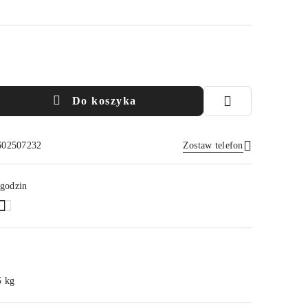
Do koszyka
 602507232
Zostaw telefon
Wyślij
 godzin
5 kg