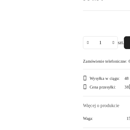
Ilość
szt.
Zamówienie telefoniczne:
Dostępność
Wysyłka w ciągu:
48
i
Cena przesyłki:
38
dostawa
Więcej o produkcie
Waga:
1