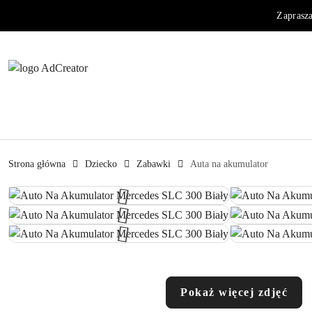
Przejdź do treści głównej
Przejdź do wyszukiwarki
Przejdź do moje konto
Przejdź do menu głównego
Przejdź do opisu produktu
Przejdź do stopki
Zaprasz
Strona główna
Dziecko
Zabawki
Auta na akumulator
Pokaż więcej zdjęć