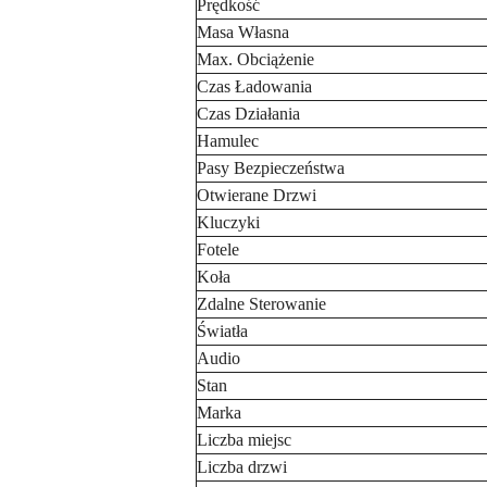
Prędkość
Masa Własna
Max. Obciążenie
Czas Ładowania
Czas Działania
Hamulec
Pasy Bezpieczeństwa
Otwierane Drzwi
Kluczyki
Fotele
Koła
Zdalne Sterowanie
Światła
Audio
Stan
Marka
Liczba miejsc
Liczba drzwi