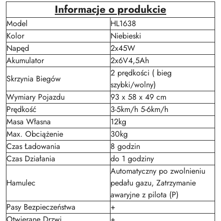
Informacje o produkcie
Model
HL1638
Kolor
Niebieski
Napęd
2x45W
Akumulator
2x6V4,5Ah
2 prędkości ( bieg
Skrzynia Biegów
szybki/wolny)
Wymiary Pojazdu
93 x 58 x 49 cm
Prędkość
3-5km/h 5-6km/h
Masa Własna
12kg
Max. Obciążenie
30kg
Czas Ładowania
8 godzin
Czas Działania
do 1 godziny
Automatyczny po zwolnieniu
Hamulec
pedału gazu, Zatrzymanie
awaryjne z pilota (P)
Pasy Bezpieczeństwa
+
Otwierane Drzwi
+