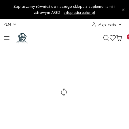
Przejdź do treści głównej
Przejdź do wyszukiwarki
Przejdź do moje konto
Przejdź do menu głównego
Przejdź do opisu produktu
Przejdź do stopki
Zapraszamy również do naszego sklepu z suplementami i
zdrowym AGD -
sklep.adcreator.pl
PLN
Moje konto