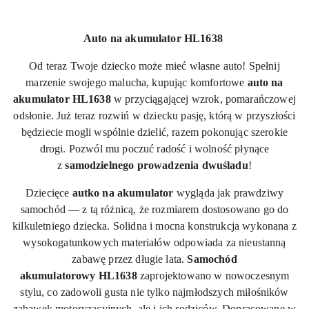
Auto na akumulator HL1638
Od teraz Twoje dziecko może mieć własne auto! Spełnij
marzenie swojego malucha, kupując komfortowe
auto na
akumulator
HL1638
w przyciągającej wzrok, pomarańczowej
odsłonie. Już teraz rozwiń w dziecku pasję, którą w przyszłości
będziecie mogli wspólnie dzielić, razem pokonując szerokie
drogi. Pozwól mu poczuć radość i wolność płynące
z
samodzielnego prowadzenia dwuśladu
!
Dziecięce
autko na akumulator
wygląda jak prawdziwy
samochód — z tą różnicą, że rozmiarem dostosowano go do
kilkuletniego dziecka. Solidna i mocna konstrukcja wykonana z
wysokogatunkowych materiałów odpowiada za nieustanną
zabawę przez długie lata.
Samochód
akumulatorowy
HL1638
zaprojektowano w nowoczesnym
stylu, co zadowoli gusta nie tylko najmłodszych miłośników
zabawek motoryzacyjnych, ale i ich rodziców. Dopracowane w