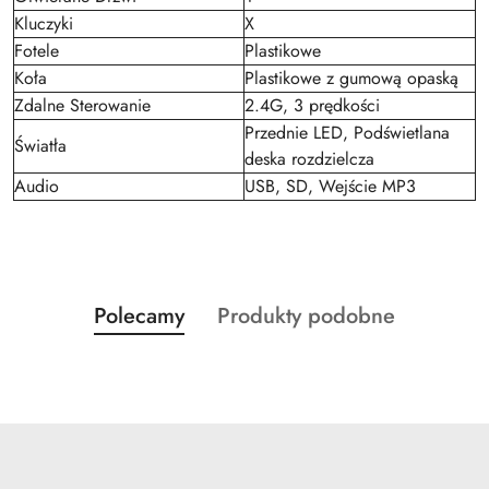
Kluczyki
X
Fotele
Plastikowe
Koła
Plastikowe z gumową opaską
Zdalne Sterowanie
2.4G, 3 prędkości
Przednie LED, Podświetlana
Światła
deska rozdzielcza
Audio
USB, SD, Wejście MP3
Produkty
Produkty
Polecamy
Produkty podobne
Pomiń karuzelę produktów
o
o
statusie:
statusie: