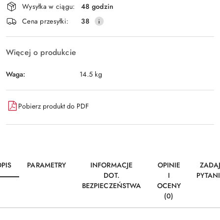
Wysyłka w ciągu:
48 godzin
i
Wyślij
Cena przesyłki:
38
dostawa
Więcej o produkcie
Waga:
14.5 kg
Pobierz produkt do PDF
PIS
PARAMETRY
INFORMACJE
OPINIE
ZADA
DOT.
I
PYTAN
BEZPIECZEŃSTWA
OCENY
(0)