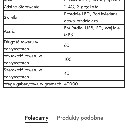
Zdalne Sterowanie
2.4G, 3 prędkości
Przednie LED, Podświetlana
Światła
deska rozdzielcza
FM Radio, USB, SD, Wejście
Audio
MP3
Długość towaru w
60
centymetrach
Wysokość towaru w
100
centymetrach
Szerokość towaru w
40
centymetrach
Waga gabarytowa w gramach
40000
Produkty
Produkty
Polecamy
Produkty podobne
Pomiń karuzelę produktów
o
o