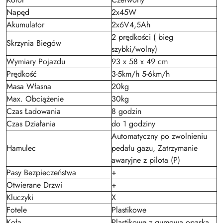
Napęd
2x45W
Akumulator
2x6V4,5Ah
2 prędkości ( bieg
Skrzynia Biegów
szybki/wolny)
Wymiary Pojazdu
93 x 58 x 49 cm
Prędkość
3-5km/h 5-6km/h
Masa Własna
20kg
Max. Obciążenie
30kg
Czas Ładowania
8 godzin
Czas Działania
do 1 godziny
Automatyczny po zwolnieniu
Hamulec
pedału gazu, Zatrzymanie
awaryjne z pilota (P)
Pasy Bezpieczeństwa
+
Otwierane Drzwi
+
Kluczyki
X
Fotele
Plastikowe
Koła
Plastikowe z gumową opaską