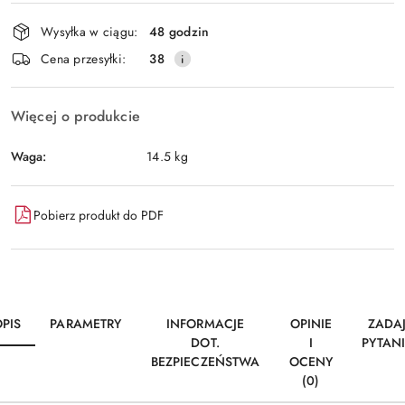
Dostępność
Wysyłka w ciągu:
48 godzin
i
Wyślij
Cena przesyłki:
38
dostawa
Więcej o produkcie
Waga:
14.5 kg
Pobierz produkt do PDF
PIS
PARAMETRY
INFORMACJE
OPINIE
ZADA
DOT.
I
PYTAN
BEZPIECZEŃSTWA
OCENY
(0)