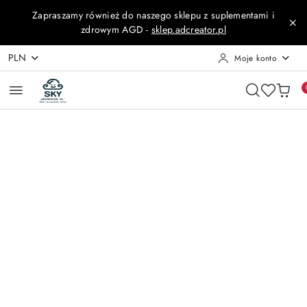
Przejdź do treści głównej
Przejdź do wyszukiwarki
Przejdź do moje konto
Przejdź do menu głównego
Przejdź do opisu produktu
Przejdź do stopki
Zapraszamy również do naszego sklepu z suplementami i
zdrowym AGD -
sklep.adcreator.pl
PLN
Moje konto