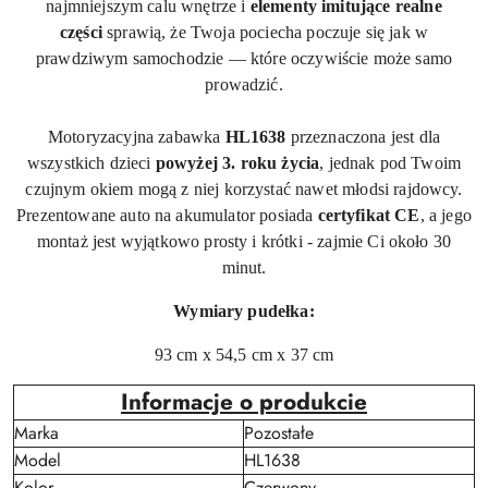
najmniejszym calu wnętrze i
elementy imitujące realne
części
sprawią, że Twoja pociecha poczuje się jak w
prawdziwym samochodzie — które oczywiście może samo
prowadzić
.
Motoryzacyjna zabawka
HL1638
przeznaczona jest dla
wszystkich dzieci
powyżej 3. roku życia
, jednak pod Twoim
czujnym okiem mogą z niej korzystać nawet młodsi rajdowcy.
Prezentowane auto na akumulator posiada
certyfikat CE
, a jego
montaż jest wyjątkowo prosty i krótki - zajmie Ci około 30
minut.
Wymiary pudełka:
93 cm x 54,5 cm x 37 cm
Informacje o produkcie
Marka
Pozostałe
Model
HL1638
Kolor
Czerwony