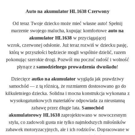
Auto na akumulator HL1638 Czerwony
Od teraz Twoje dziecko może mieć własne auto! Spełnij
marzenie swojego malucha, kupując komfortowe
auto na
akumulator
HL1638
w przyciągającej
wzrok, czerwonej odsłonie. Już teraz rozwiń w dziecku pasję,
którą w przyszłości będziecie mogli wspólnie dzielić, razem
pokonując szerokie drogi. Pozwól mu poczuć radość i wolność
płynące z
samodzielnego prowadzenia dwuśladu
!
Dziecięce
autko na akumulator
wygląda jak prawdziwy
samochód — z tą różnicą, że rozmiarem dostosowano go do
kilkuletniego dziecka. Solidna i mocna konstrukcja wykonana z
wysokogatunkowych materiałów odpowiada za nieustanną
zabawę przez długie lata.
Samochód
akumulatorowy
HL1638
zaprojektowano w nowoczesnym
stylu, co zadowoli gusta nie tylko najmłodszych miłośników
zabawek motoryzacyjnych, ale i ich rodziców. Dopracowane w