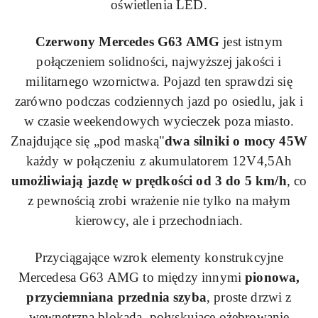
oświetlenia LED.
Czerwony Mercedes
G63
AMG
jest istnym
połączeniem solidności, najwyższej jakości i
militarnego wzornictwa. Pojazd ten sprawdzi się
zarówno podczas codziennych jazd po osiedlu, jak i
w czasie weekendowych wycieczek poza miasto.
Znajdujące się „pod maską"
dwa silniki o mocy
45W
każdy w połączeniu z akumulatorem
12V4
,
5Ah
umożliwiają jazdę w prędkości od 3 do 5 km/h
, co
z pewnością zrobi wrażenie nie tylko na małym
kierowcy, ale i przechodniach.
Przyciągające wzrok elementy konstrukcyjne
Mercedesa
G63
AMG to między innymi
pionowa,
przyciemniana przednia szyba
, proste drzwi z
wewnętrzną blokadą, połyskujące ożebrowanie