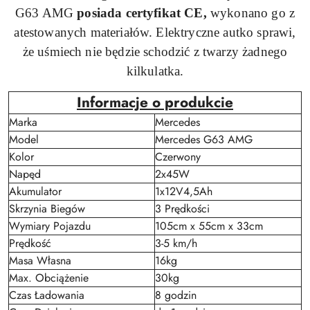
G63
AMG
posiada certyfikat CE,
wykonano go z
atestowanych materiałów. Elektryczne autko sprawi,
że uśmiech nie będzie schodzić z twarzy żadnego
kilkulatka.
Informacje o produkcie
Marka
Mercedes
Model
Mercedes G63 AMG
Kolor
Czerwony
Napęd
2x45W
Akumulator
1x12V4,5Ah
Skrzynia Biegów
3 Prędkości
Wymiary Pojazdu
105cm x 55cm x 33cm
Prędkość
3-5 km/h
Masa Własna
16kg
Max. Obciążenie
30kg
Czas Ładowania
8 godzin