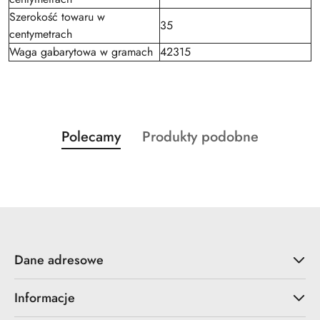
Szerokość towaru w
35
centymetrach
Waga gabarytowa w gramach
42315
Produkty
Produkty
Polecamy
Produkty podobne
Pomiń karuzelę produktów
o
o
statusie:
statusie:
Dane adresowe
Informacje