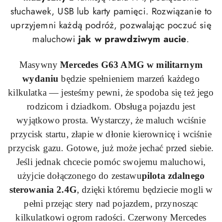
słuchawek, USB lub karty pamięci. Rozwiązanie to
uprzyjemni każdą podróż, pozwalając poczuć się
maluchowi
jak w prawdziwym aucie
.
Masywny
Mercedes
G63
AMG w militarnym
wydaniu
będzie spełnieniem marzeń każdego
kilkulatka — jesteśmy pewni, że spodoba się też jego
rodzicom i dziadkom. Obsługa pojazdu jest
wyjątkowo prosta. Wystarczy, że maluch wciśnie
przycisk startu, złapie w dłonie kierownicę i wciśnie
przycisk gazu. Gotowe, już może jechać przed siebie.
Jeśli jednak chcecie pomóc swojemu maluchowi,
użyjcie dołączonego do zestawu
pilota zdalnego
sterowania 2.
4G
, dzięki któremu
będziecie mogli w
pełni przejąc stery nad pojazdem,
przynosząc
kilkulatkowi ogrom radości. Czerwony Mercedes