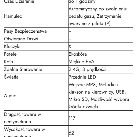
Czas Działania
do 1 godziny
Automatyczny po zwolnieniu
Hamulec
pedału gazu, Zatrzymanie
awaryjne z pilota (P)
Pasy Bezpieczeństwa
+
Otwierane Drzwi
+
Kluczyki
X
Fotele
Ekoskóra
Koła
Miękkie EVA
Zdalne Sterowanie
2.4G, 3 prędkości
Światła
Przednie LED
Wejście MP3, Melodie i
klakson na kierownicy, USB,
Audio
Mikro SD, Możliwość wyboru
źródła dźwięku
Długość towaru w
117
centymetrach
Wysokość towaru w
62
centymetrach