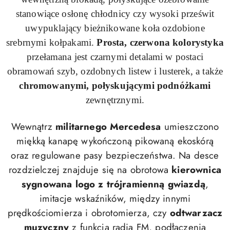
stanowiące osłonę chłodnicy czy wysoki prześwit
uwypuklający bieżnikowane koła ozdobione
srebrnymi kołpakami.
Prosta, czerwona kolorystyka
przełamana jest czarnymi detalami w postaci
obramowań szyb, ozdobnych listew i lusterek, a także
chromowanymi, połyskującymi podnóżkami
zewnętrznymi.
Wewnątrz
militarnego Mercedesa
umieszczono
miękką kanapę wykończoną pikowaną
ekoskórą
oraz
regulowane pasy bezpieczeństwa. Na desce
rozdzielczej znajduje się na obrotowa
kierownica
sygnowana logo z trójramienną gwiazdą
,
imitacje wskaźników, między innymi
prędkościomierza i obrotomierza, czy
odtwarzacz
muzyczny
z funkcją radia FM, podłączenia