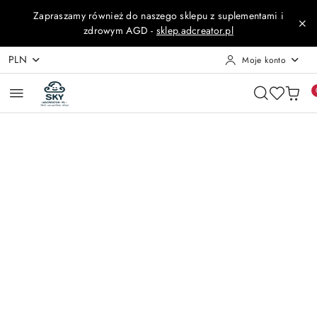
Przejdź do treści głównej
Przejdź do wyszukiwarki
Przejdź do moje konto
Przejdź do menu głównego
Przejdź do opisu produktu
Przejdź do stopki
Zapraszamy również do naszego sklepu z suplementami i
zdrowym AGD -
sklep.adcreator.pl
PLN
Moje konto