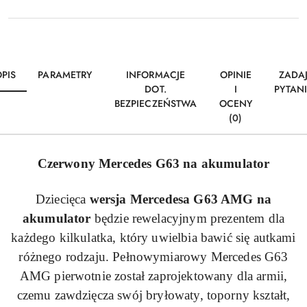
PIS
PARAMETRY
INFORMACJE
OPINIE
ZADA
DOT.
I
PYTAN
BEZPIECZEŃSTWA
OCENY
(0)
Czerwony Mercedes
G63
na akumulator
Dziecięca
wersja Mercedesa
G63
AMG na
akumulator
będzie rewelacyjnym prezentem dla
każdego kilkulatka, który uwielbia bawić się autkami
różnego rodzaju. Pełnowymiarowy Mercedes
G63
AMG pierwotnie został zaprojektowany dla armii,
czemu zawdzięcza swój bryłowaty, toporny kształt,