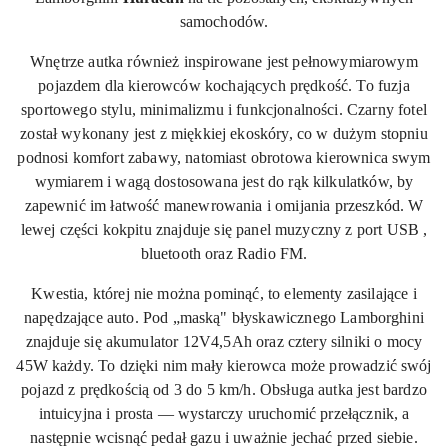
samochodów.
Wnętrze autka również inspirowane jest pełnowymiarowym
pojazdem dla kierowców kochających prędkość. To fuzja
sportowego stylu, minimalizmu i funkcjonalności. Czarny fotel
został wykonany jest z miękkiej ekoskóry, co w dużym stopniu
podnosi komfort zabawy, natomiast obrotowa kierownica swym
wymiarem i wagą dostosowana jest do rąk kilkulatków, by
zapewnić im łatwość manewrowania i omijania przeszkód. W
lewej części kokpitu znajduje się panel muzyczny z port USB ,
bluetooth oraz Radio FM.
Kwestia, której nie można pominąć, to elementy zasilające i
napędzające auto. Pod „maską" błyskawicznego Lamborghini
znajduje się akumulator 12V4,5Ah oraz cztery silniki o mocy
45W każdy. To dzięki nim mały kierowca może prowadzić swój
pojazd z prędkością od 3 do 5 km/h. Obsługa autka jest bardzo
intuicyjna i prosta — wystarczy uruchomić przełącznik, a
następnie wcisnąć pedał gazu i uważnie jechać przed siebie.