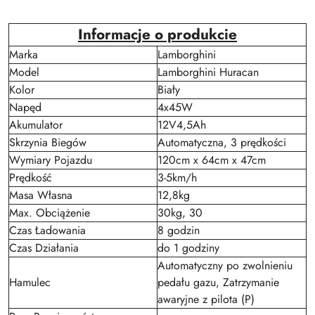
Informacje o produkcie
Marka
Lamborghini
Model
Lamborghini Huracan
Kolor
Biały
Napęd
4x45W
Akumulator
12V4,5Ah
Skrzynia Biegów
Automatyczna, 3 prędkości
Wymiary Pojazdu
120cm x 64cm x 47cm
Prędkość
3-5km/h
Masa Własna
12,8kg
Max. Obciążenie
30kg, 30
Czas Ładowania
8 godzin
Czas Działania
do 1 godziny
Automatyczny po zwolnieniu
Hamulec
pedału gazu, Zatrzymanie
awaryjne z pilota (P)