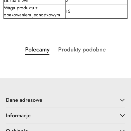
Liczba drzwi
2
Waga produktu z
16
opakowaniem jednostkowym
Produkty
Produkty
Polecamy
Produkty podobne
Pomiń karuzelę produktów
o
o
statusie:
statusie:
Dane adresowe
Informacje