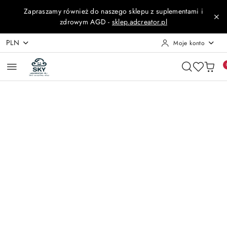
Przejdź do treści głównej
Przejdź do wyszukiwarki
Przejdź do moje konto
Przejdź do menu głównego
Przejdź do opisu produktu
Przejdź do stopki
Zapraszamy również do naszego sklepu z suplementami i
zdrowym AGD -
sklep.adcreator.pl
PLN
Moje konto