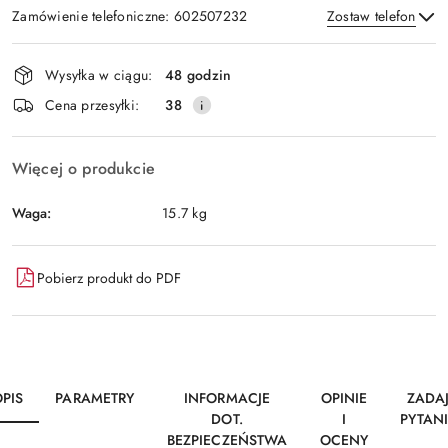
Zamówienie telefoniczne: 602507232
Zostaw telefon
Dostępność
Wysyłka w ciągu:
48 godzin
i
Wyślij
Cena przesyłki:
38
dostawa
Więcej o produkcie
Waga:
15.7 kg
Pobierz produkt do PDF
PIS
PARAMETRY
INFORMACJE
OPINIE
ZADA
DOT.
I
PYTAN
BEZPIECZEŃSTWA
OCENY