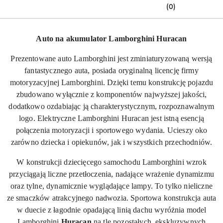
(0)
Auto na akumulator Lamborghini Huracan
Prezentowane auto Lamborghini jest zminiaturyzowaną wersją
fantastycznego auta, posiada oryginalną licencję firmy
motoryzacyjnej Lamborghini. Dzięki temu konstrukcję pojazdu
zbudowano wyłącznie z komponentów najwyższej jakości,
dodatkowo ozdabiając ją charakterystycznym, rozpoznawalnym
logo. Elektryczne Lamborghini Huracan jest istną esencją
połączenia motoryzacji i sportowego wydania. Ucieszy oko
zarówno dziecka i opiekunów, jak i wszystkich przechodniów.
W konstrukcji dziecięcego samochodu Lamborghini wzrok
przyciągają liczne przetłoczenia, nadające wrażenie dynamizmu
oraz tylne, dynamicznie wyglądające lampy. To tylko nieliczne
ze smaczków atrakcyjnego nadwozia. Sportowa konstrukcja auta
w duecie z łagodnie opadającą linią dachu wyróżnia model
Lamborghini
Huracan
na tle pozostałych, ekskluzywnych