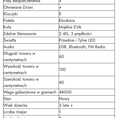
Pasy Bezpieczeństwa
+
Otwierane Drzwi
+
Kluczyki
X
Fotele
Ekoskóra
Koła
Miękkie EVA
Zdalne Sterowanie
2.4G, 3 prędkości
Światła
Przednie i Tylne LED
Audio
USB, Bluetooth, FM Radio
Długość towaru w
60
centymetrach
Wysokość towaru w
120
centymetrach
Szerokość towaru w
40
centymetrach
Waga gabarytowa w gramach
48000
Stan
Nowy
Wiek dziecka
3 lata +
Liczba miejsc
1