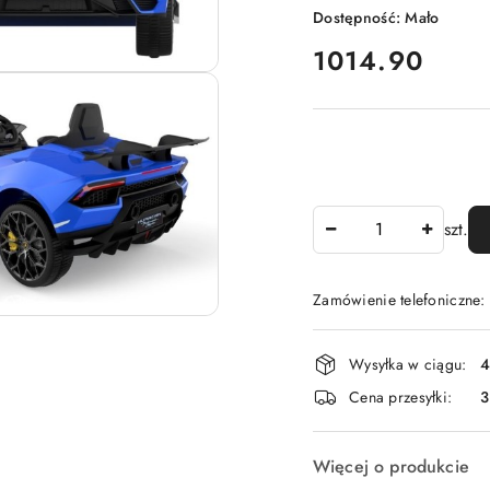
Dostępność:
Mało
cena:
1014.90
Ilość
szt.
Zamówienie telefoniczne
Dostępność
Wysyłka w ciągu:
4
i
Cena przesyłki:
dostawa
Więcej o produkcie