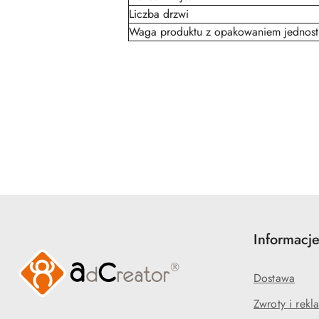
Liczba drzwi
Waga produktu z opakowaniem jednos
Pomiń karuzelę produktów
Informacj
Dostawa
Zwroty i rekl