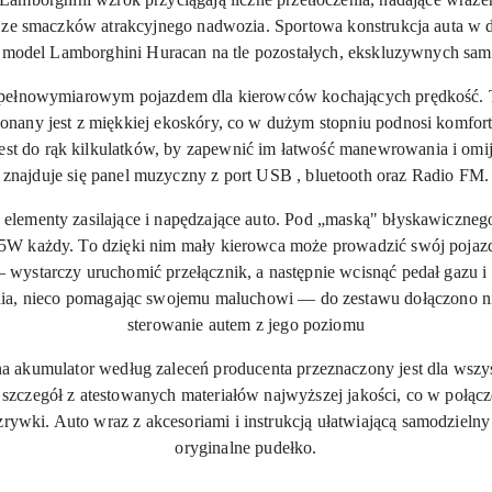
e ze smaczków atrakcyjnego nadwozia. Sportowa konstrukcja auta w du
 model Lamborghini Huracan na tle pozostałych, ekskluzywnych sa
t pełnowymiarowym pojazdem dla kierowców kochających prędkość. To
ykonany jest z miękkiej ekoskóry, co w dużym stopniu podnosi komfor
t do rąk kilkulatków, by zapewnić im łatwość manewrowania i omija
znajduje się panel muzyczny z port USB , bluetooth oraz Radio FM.
o elementy zasilające i napędzające auto. Pod „maską" błyskawiczneg
45W każdy. To dzięki nim mały kierowca może prowadzić swój pojazd
a — wystarczy uruchomić przełącznik, a następnie wcisnąć pedał gazu i
ania, nieco pomagając swojemu maluchowi — do zestawu dołączono n
sterowanie autem z jego poziomu
 akumulator według zaleceń producenta przeznaczony jest dla wszyst
 szczegół z atestowanych materiałów najwyższej jakości, co w połą
ywki. Auto wraz z akcesoriami i instrukcją ułatwiającą samodzieln
oryginalne pudełko.