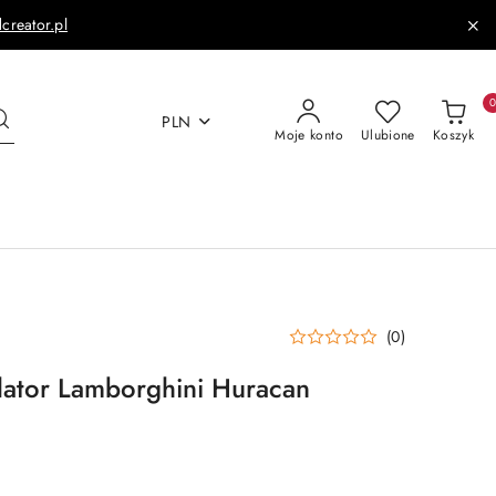
dcreator.pl
PLN
Moje konto
Ulubione
Koszyk
(0)
lator Lamborghini Huracan