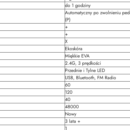
do 1 godziny
Automatyczny po zwolnieniu peda
(P)
+
+
X
Ekoskóra
Miękkie EVA
2.4G, 3 prędkości
Przednie i Tylne LED
USB, Bluetooth, FM Radio
60
120
40
48000
Nowy
3 lata +
1