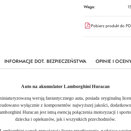
Waga:
1
Pobierz produkt do P
INFORMACJE DOT. BEZPIECZEŃSTWA
OPINIE I OCENY
Auto na akumulator Lamborghini Huracan
iniaturyzowaną wersją fantastycznego auta, posiada oryginalną lice
zbudowano wyłącznie z komponentów najwyższej jakości, dodatkowo 
mborghini Huracan jest istną esencją połączenia motoryzacji i spo
dziecka i opiekunów, jak i wszystkich przechodniów.
Lamborghini wzrok przyciągają liczne przetłoczenia, nadające wraże