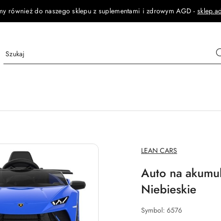
my również do naszego sklepu z suplementami i zdrowym AGD -
sklep.a
NAZWA
LEAN CARS
PRODUCENTA:
Auto na akumu
Niebieskie
Symbol:
6576