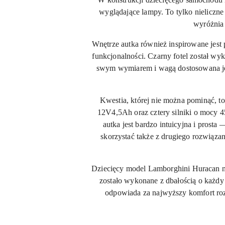
wyglądające lampy. To tylko nieliczn
wyróżnia
Wnętrze autka również inspirowane jes
funkcjonalności. Czarny fotel został w
swym wymiarem i wagą dostosowana jes
Kwestia, której nie można pominąć, t
12V4,5Ah oraz cztery silniki o mocy 
autka jest bardzo intuicyjna i prost
skorzystać także z drugiego rozwiąz
Dziecięcy model Lamborghini Huracan na
zostało wykonane z dbałością o każdy
odpowiada za najwyższy komfort rozr