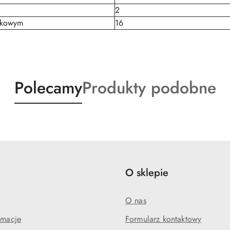
2
tkowym
16
Produkty
Produkty
Polecamy
Produkty podobne
o
o
statusie:
statusie:
e
O sklepie
O nas
amacje
Formularz kontaktowy