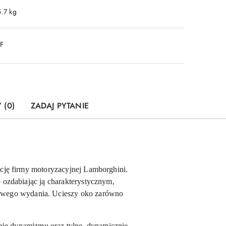
5.7 kg
DF
 (0)
ZADAJ PYTANIE
ncję firmy motoryzacyjnej Lamborghini.
ozdabiając ją charakterystycznym,
rtowego wydania. Ucieszy oko zarówno
nie dynamizmu oraz tylne, dynamicznie