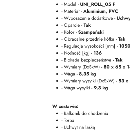
- Model -
UNI_ROLL_05 F
- Materiał -
Aluminium, PVC
- Wyposażenie dodatkowe -
Uchwyt
- Oparcie -
Tak
- Kolor -
Szampański
- Obracalne przednie kółka -
Tak
- Regulacja wysokości [mm] -
1050
- Nośność [kg] -
136
- Blokada bezpieczeństwa -
Tak
- Wymiary (DxSxW) -
80 x 65 x 
- Waga -
8.35 kg
- Wymiary wysyłki (DxSxW) -
53 x 
- Waga wysyłki -
9.3 kg
W zestawie:
- Balkonik do chodzenia
- Torba
- Uchwyt na laskę