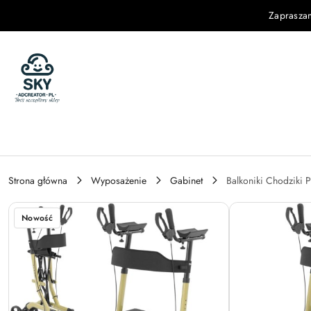
Przejdź do treści głównej
Przejdź do wyszukiwarki
Przejdź do moje konto
Przejdź do menu głównego
Przejdź do opisu produktu
Przejdź do stopki
Zaprasza
Strona główna
Wyposażenie
Gabinet
Balkoniki Chodziki 
Nowość