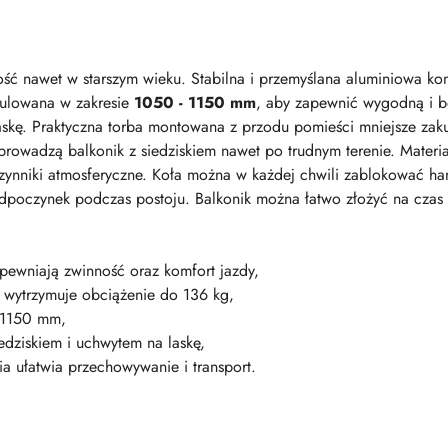
ość nawet w starszym wieku. Stabilna i przemyślana aluminiowa kons
gulowana w zakresie
1050 - 1150 mm
, aby zapewnić wygodną i 
laskę. Praktyczna torba montowana z przodu pomieści mniejsze za
rowadzą balkonik z siedziskiem nawet po trudnym terenie. Materiał
 czynniki atmosferyczne. Koła można w każdej chwili zablokować 
odpoczynek podczas postoju. Balkonik można łatwo złożyć na czas 
apewniają zwinność oraz komfort jazdy,
ja wytrzymuje obciążenie do 136 kg,
 1150 mm,
iedziskiem i uchwytem na laskę,
ia ułatwia przechowywanie i transport.