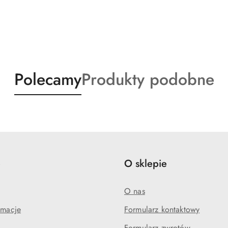
Produkty
Produkty
Polecamy
Produkty podobne
o
o
statusie:
statusie:
e
O sklepie
O nas
amacje
Formularz kontaktowy
Formularz zwrotów