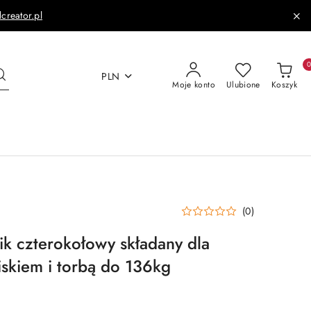
dcreator.pl
PLN
Moje konto
Ulubione
Koszyk
(0)
ik czterokołowy składany dla
iskiem i torbą do 136kg