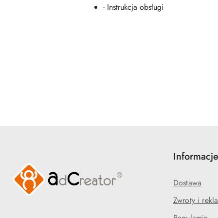
- Instrukcja obsługi
Pomiń karuzelę produktów
Informacj
Dostawa
Zwroty i rekl
Regulamin