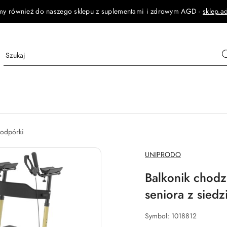
my również do naszego sklepu z suplementami i zdrowym AGD -
sklep.a
Podpórki
NAZWA
UNIPRODO
PRODUCENTA:
Balkonik chodz
seniora z siedz
Symbol:
1018812