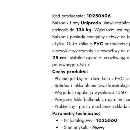
Kod producenta:
10250606
Balkonik firmy
Uniprodo
ułatwi mobiln
nośność do
136 kg
. Wysokość jest re
Balkonik posiada specjalny uchwyt na 
użytku. Duże kółka z
PVC
bezpiecznie p
niezwykle wytrzymały i niewrażliwy na
25 cm
i stabilne oparcie umożliwiają 
ponownego użytku.
Cechy produktu:
- Płynnie jeżdżące i duże koła z PVC z
- Solidna i lekka aluminiowa konstrukc
- Wygodna regulacja wysokości 1050 -
- Poręczny lekki balkonik z oparciem, s
- Praktyczny i prosty mechanizm składan
Parametry techniczne:
- Nr katalogowy -
1025060
- Stan artykułu -
Nowy