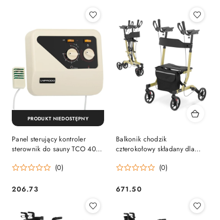
PRODUKT NIEDOSTĘPNY
Panel sterujący kontroler
Balkonik chodzik
sterownik do sauny TCO 400
czterokołowy składany dla
V 3 N
seniora z siedziskiem i torbą
(0)
(0)
do 136kg
206.73
671.50
Cena:
Cena: