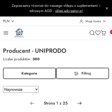
Przejdź do treści głównej
Przejdź do wyszukiwarki
Przejdź do moje konto
Przejdź do menu głównego
Przejdź do stopki
Zapraszamy również do naszego sklepu z suplementami i
zdrowym AGD -
sklep.adcreator.pl
PLN
Moje konto
Producent - UNIPRODO
Liczba produktów:
300
Kategorie
Filtruj
Zastosowano
Sortuj
według
sortowanie:
Najnowsze.