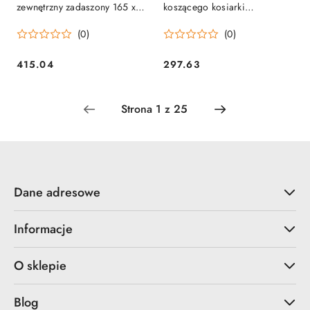
zewnętrzny zadaszony 165 x
koszącego kosiarki
82 x 160 cm
automatycznej 100 x 87 x 63
(0)
(0)
cm
415.04
297.63
Cena:
Cena:
Dane adresowe
Informacje
O sklepie
Blog