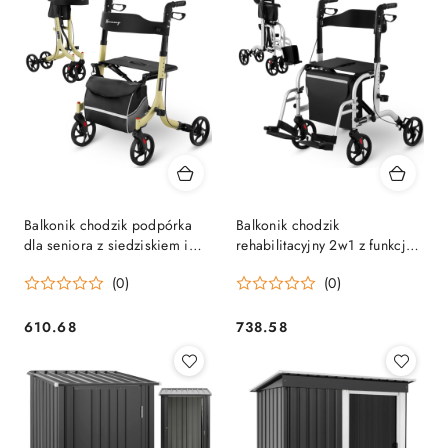
Balkonik chodzik podpórka
Balkonik chodzik
dla seniora z siedziskiem i
rehabilitacyjny 2w1 z funkcją
torbą na zakupy do 136kg -
wózka składany z torbą do
(0)
(0)
złoty
136kg
610.68
738.58
Cena:
Cena: