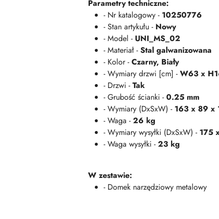
Parametry techniczne:
- Nr katalogowy -
10250776
- Stan artykułu -
Nowy
- Model -
UNI_MS_02
- Materiał -
Stal galwanizowana
- Kolor -
Czarny, Biały
- Wymiary drzwi [cm] -
W63 x H1
- Drzwi -
Tak
- Grubość ścianki -
0.25 mm
- Wymiary (DxSxW) -
163 x 89 x 
- Waga -
26 kg
- Wymiary wysyłki (DxSxW) -
175 
- Waga wysyłki -
23 kg
W zestawie:
- Domek narzędziowy metalowy