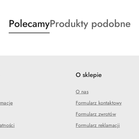
Produkty
Produkty
Polecamy
Produkty podobne
o
o
statusie:
statusie:
e
O sklepie
O nas
amacje
Formularz kontaktowy
Formularz zwrotów
atności
Formularz reklamacji