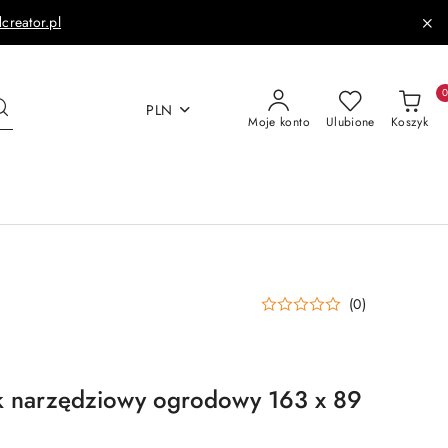
dcreator.pl
PLN
Moje konto
Ulubione
Koszyk
(0)
k narzędziowy ogrodowy 163 x 89