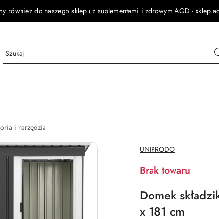
my również do naszego sklepu z suplementami i zdrowym AGD -
sklep.a
oria i narzędzia
NAZWA
UNIPRODO
PRODUCENTA:
Brak towaru
Domek składzi
x 181 cm