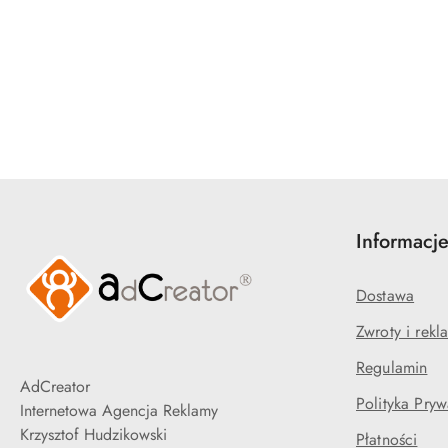
Pomiń karuzelę produktów
Informacj
Dostawa
Zwroty i rekl
Regulamin
AdCreator
Polityka Pryw
Internetowa Agencja Reklamy
Krzysztof Hudzikowski
Płatności