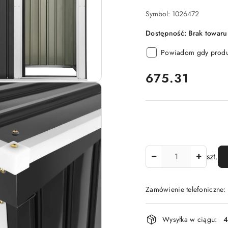
Symbol:
1026472
Dostępność:
Brak towaru
Powiadom gdy produk
cena:
675.31
Ilość
szt.
Zamówienie telefoniczne
Dostępność
Wysyłka w ciągu:
4
i