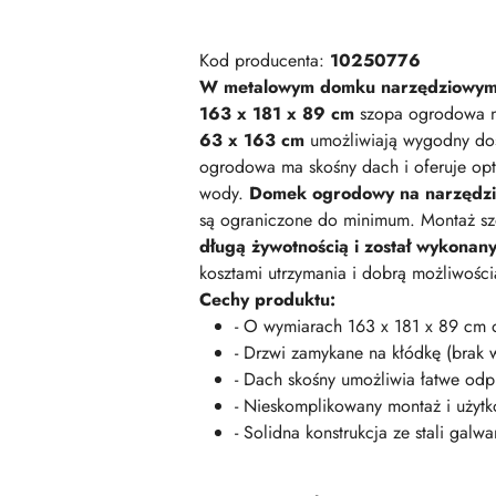
Kod producenta:
10250776
W metalowym domku narzędziowym
163 x 181 x 89 cm
szopa ogrodowa na
63 x 163 cm
umożliwiają wygodny dos
ogrodowa ma skośny dach i oferuje opt
wody.
Domek ogrodowy na narzędzia
są ograniczone do minimum. Montaż szo
długą żywotnością i został wykonany 
kosztami utrzymania i dobrą możliwości
Cechy produktu:
- O wymiarach 163 x 181 x 89 cm o
- Drzwi zamykane na kłódkę (brak w
- Dach skośny umożliwia łatwe od
- Nieskomplikowany montaż i użytk
- Solidna konstrukcja ze stali gal