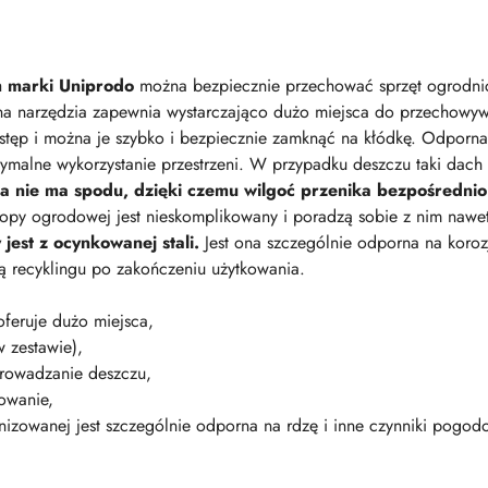
 marki Uniprodo
można bezpiecznie przechować sprzęt ogrodnicz
 narzędzia zapewnia wystarczająco dużo miejsca do przechowyw
tęp i można je szybko i bezpiecznie zamknąć na kłódkę. Odporna 
ymalne wykorzystanie przestrzeni. W przypadku deszczu taki dac
 nie ma spodu, dzięki czemu wilgoć przenika bezpośrednio
py ogrodowej jest nieskomplikowany i poradzą sobie z nim nawet
jest z ocynkowanej stali.
Jest ona szczególnie odporna na korozj
ą recyklingu po zakończeniu użytkowania.
feruje dużo miejsca,
 zestawie),
prowadzanie deszczu,
owanie,
wanizowanej jest szczególnie odporna na rdzę i inne czynniki pogod