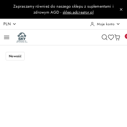
Przejdź do treści głównej
Przejdź do wyszukiwarki
Przejdź do moje konto
Przejdź do menu głównego
Przejdź do opisu produktu
Przejdź do stopki
Zapraszamy również do naszego sklepu z suplementami i
zdrowym AGD -
sklep.adcreator.pl
PLN
Moje konto
Nowość