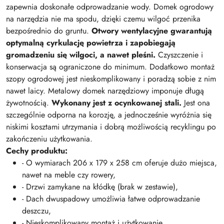
zapewnia doskonałe odprowadzanie wody. Domek ogrodowy
na narzędzia nie ma spodu, dzięki czemu wilgoć przenika
bezpośrednio do gruntu.
Otwory wentylacyjne gwarantują
optymalną cyrkulację powietrza i zapobiegają
gromadzeniu się wilgoci, a nawet pleśni.
Czyszczenie i
konserwacja są ograniczone do minimum. Dodatkowo montaż
szopy ogrodowej jest nieskomplikowany i poradzą sobie z nim
nawet laicy. Metalowy domek narzędziowy imponuje długą
żywotnością.
Wykonany jest z ocynkowanej stali.
Jest ona
szczególnie odporna na korozję, a jednocześnie wyróżnia się
niskimi kosztami utrzymania i dobrą możliwością recyklingu po
zakończeniu użytkowania.
Cechy produktu:
- O wymiarach 206 x 179 x 258 cm oferuje dużo miejsca,
nawet na meble czy rowery,
- Drzwi zamykane na kłódkę (brak w zestawie),
- Dach dwuspadowy umożliwia łatwe odprowadzanie
deszczu,
- Nieskomplikowany montaż i użytkowanie,