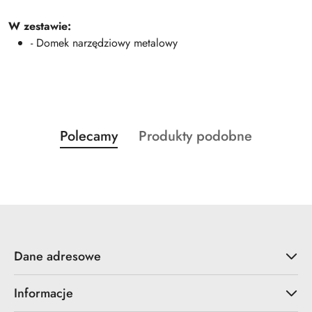
W zestawie:
- Domek narzędziowy metalowy
Produkty
Produkty
Polecamy
Produkty podobne
Pomiń karuzelę produktów
o
o
statusie:
statusie:
Dane adresowe
Informacje