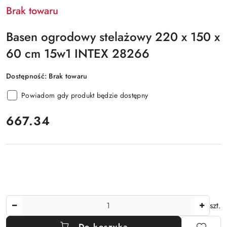
Brak towaru
Basen ogrodowy stelażowy 220 x 150 x
60 cm 15w1 INTEX 28266
Dostępność:
Brak towaru
Powiadom gdy produkt będzie dostępny
cena:
667.34
Ilość
szt.
Do koszyka