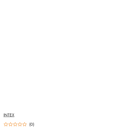
NAZWA
INTEX
PRODUCENTA:
(0)