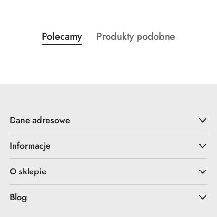
Produkty
Produkty
Polecamy
Produkty podobne
Pomiń karuzelę produktów
o
o
statusie:
statusie:
Dane adresowe
Informacje
O sklepie
Blog