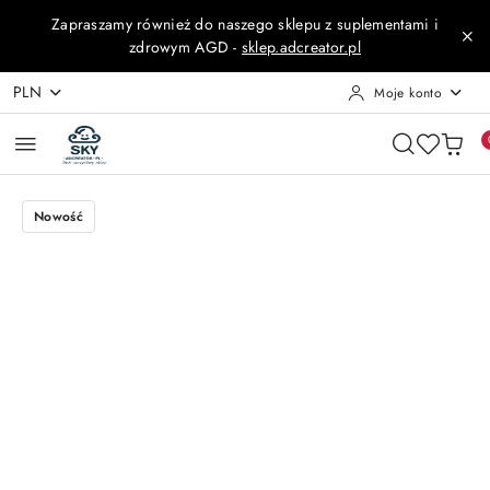
Przejdź do treści głównej
Przejdź do wyszukiwarki
Przejdź do moje konto
Przejdź do menu głównego
Przejdź do opisu produktu
Przejdź do stopki
Zapraszamy również do naszego sklepu z suplementami i
zdrowym AGD -
sklep.adcreator.pl
PLN
Moje konto
Nowość