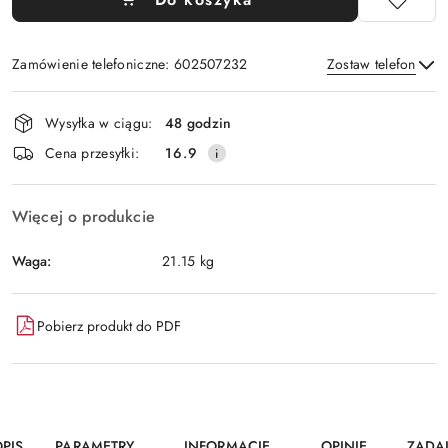
Zamówienie telefoniczne: 602507232
Zostaw telefon
Dostępność
Wysyłka w ciągu:
48 godzin
i
Wyślij
Cena przesyłki:
16.9
dostawa
Więcej o produkcie
Waga:
21.15 kg
Pobierz produkt do PDF
PIS
PARAMETRY
INFORMACJE
OPINIE
ZADA