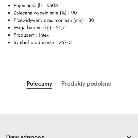
Pojemność (l) : 6503
Zalecane wypełnienie (%) : 90
Przewidywany czas montażu (min) : 30
Waga basenu (kg) : 21,7
Producent : Intex
Symbol producenta : 26710
Produkty
Produkty
Polecamy
Produkty podobne
Pomiń karuzelę produktów
o
o
statusie:
statusie:
Dane adresowe