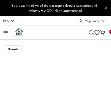
Przejdź do treści głównej
Przejdź do wyszukiwarki
Przejdź do moje konto
Przejdź do menu głównego
Przejdź do opisu produktu
Przejdź do stopki
Zapraszamy również do naszego sklepu z suplementami i
zdrowym AGD -
sklep.adcreator.pl
PLN
Moje konto
Nowość