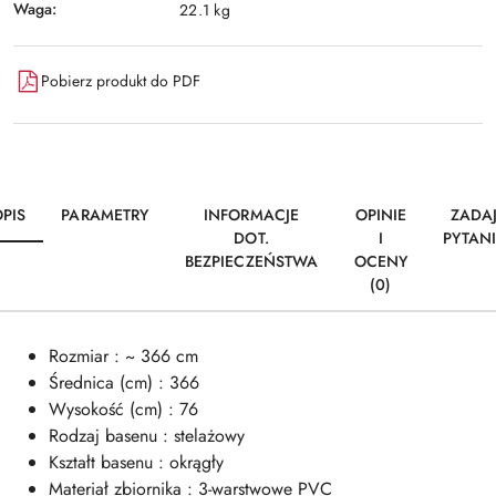
Waga:
22.1 kg
Pobierz produkt do PDF
PIS
PARAMETRY
INFORMACJE
OPINIE
ZADA
DOT.
I
PYTAN
BEZPIECZEŃSTWA
OCENY
(0)
Rozmiar : ~ 366 cm
Średnica (cm) : 366
Wysokość (cm) : 76
Rodzaj basenu : stelażowy
Kształt basenu : okrągły
Materiał zbiornika : 3-warstwowe PVC