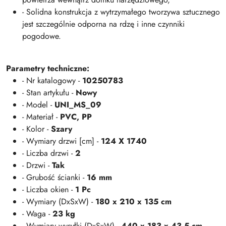
- Solidna konstrukcja z wytrzymałego tworzywa sztucznego
jest szczególnie odporna na rdzę i inne czynniki
pogodowe.
Parametry techniczne:
- Nr katalogowy -
10250783
- Stan artykułu -
Nowy
- Model -
UNI_MS_09
- Materiał -
PVC,
PP
- Kolor -
Szary
- Wymiary drzwi [cm] -
124 X 1740
- Liczba drzwi -
2
- Drzwi -
Tak
- Grubość ścianki -
16 mm
- Liczba okien -
1 Pc
- Wymiary (DxSxW) -
180 x 210 x 135 cm
- Waga -
23 kg
- Wymiary wysyłki (DxSxW) -
440 x 183 x 43.5 cm