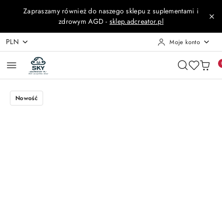
Przejdź do treści głównej
Przejdź do wyszukiwarki
Przejdź do moje konto
Przejdź do menu głównego
Przejdź do opisu produktu
Przejdź do stopki
Zapraszamy również do naszego sklepu z suplementami i
zdrowym AGD -
sklep.adcreator.pl
PLN
Moje konto
Nowość