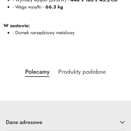
- Waga wysyłki -
66.3 kg
W zestawie:
- Domek narzędziowy metalowy
Produkty
Produkty
Polecamy
Produkty podobne
Pomiń karuzelę produktów
o
o
statusie:
statusie:
Dane adresowe