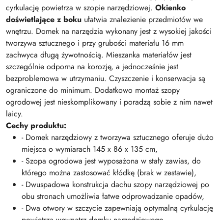
cyrkulację powietrza w szopie narzędziowej.
Okienko
doświetlające z boku
ułatwia znalezienie przedmiotów we
wnętrzu. Domek na narzędzia wykonany jest z wysokiej jakości
tworzywa sztucznego i przy grubości materiału 16 mm
zachwyca długą żywotnością. Mieszanka materiałów jest
szczególnie odporna na korozję, a jednocześnie jest
bezproblemowa w utrzymaniu. Czyszczenie i konserwacja są
ograniczone do minimum. Dodatkowo montaż szopy
ogrodowej jest nieskomplikowany i poradzą sobie z nim nawet
laicy.
Cechy produktu:
- Domek narzędziowy z tworzywa sztucznego oferuje dużo
miejsca o wymiarach 145 x 86 x 135 cm,
- Szopa ogrodowa jest wyposażona w stały zawias, do
którego można zastosować kłódkę (brak w zestawie),
- Dwuspadowa konstrukcja dachu szopy narzędziowej po
obu stronach umożliwia łatwe odprowadzanie opadów,
- Dwa otwory w szczycie zapewniają optymalną cyrkulację
powietrza wewnątrz domku narzędziowego,