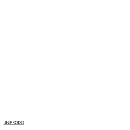
NAZWA
UNIPRODO
PRODUCENTA: