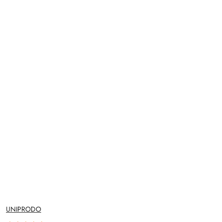
NAZWA
UNIPRODO
PRODUCENTA: