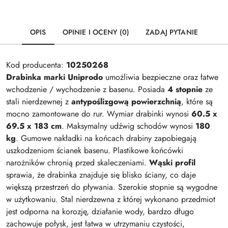
OPIS
OPINIE I OCENY (0)
ZADAJ PYTANIE
Kod producenta:
10250268
Drabinka marki Uniprodo
umożliwia bezpieczne oraz łatwe
wchodzenie / wychodzenie z basenu. Posiada
4 stopnie
ze
stali nierdzewnej z
antypoślizgową powierzchnią
, które są
mocno zamontowane do rur. Wymiar drabinki wynosi
60.5 x
69.5 x 183 cm
. Maksymalny udźwig schodów wynosi
180
kg
. Gumowe nakładki na końcach drabiny zapobiegają
uszkodzeniom ścianek basenu. Plastikowe końcówki
narożników chronią przed skaleczeniami.
Wąski profil
sprawia, że drabinka znajduje się blisko ściany, co daje
większą przestrzeń do pływania. Szerokie stopnie są wygodne
w użytkowaniu. Stal nierdzewna z której wykonano przedmiot
jest odporna na korozję, działanie wody, bardzo długo
zachowuje połysk, jest łatwa w utrzymaniu czystości,