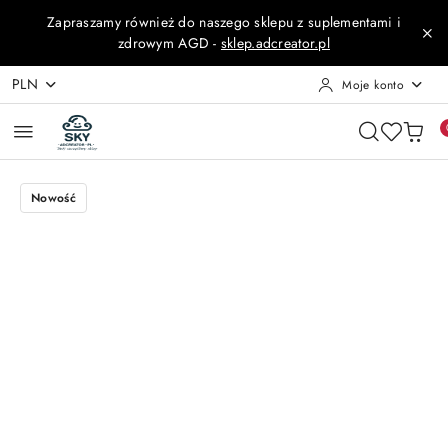
Przejdź do treści głównej
Przejdź do wyszukiwarki
Przejdź do moje konto
Przejdź do menu głównego
Przejdź do opisu produktu
Przejdź do stopki
Zapraszamy również do naszego sklepu z suplementami i
zdrowym AGD -
sklep.adcreator.pl
PLN
Moje konto
Nowość