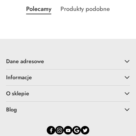
Produkty
Produkty
Polecamy
Produkty podobne
Pomiń karuzelę produktów
o
o
statusie:
statusie:
Dane adresowe
Informacje
O sklepie
Blog