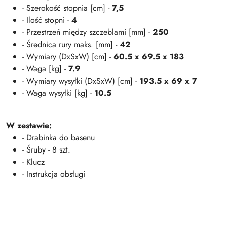
- Szerokość stopnia [cm] -
7,5
- Ilość stopni -
4
- Przestrzeń między szczeblami [mm] -
250
- Średnica rury maks. [mm] -
42
- Wymiary (DxSxW) [cm] -
60.5 x 69.5 x 183
- Waga [kg] -
7.9
- Wymiary wysyłki (DxSxW) [cm] -
193.5 x 69 x 7
- Waga wysyłki [kg] -
10.5
W zestawie:
- Drabinka do basenu
- Śruby - 8 szt.
- Klucz
- Instrukcja obsługi