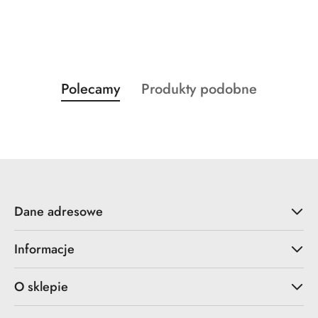
Produkty
Produkty
Polecamy
Produkty podobne
Pomiń karuzelę produktów
o
o
statusie:
statusie:
Dane adresowe
Informacje
O sklepie