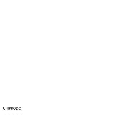
NAZWA
UNIPRODO
PRODUCENTA: