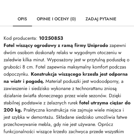
OPIS
OPINIE I OCENY (0)
ZADAJ PYTANIE
Kod producenta:
10250853
Fotel wiszący ogrodowy z ramą firmy Uniprodo
zapewni
dwóm osobom doskonały relaks w wygodnym otoczeniu w
zaledwie kilka minut. Wyposażony jest w przytulną poduszkę o
grubości 8 cm. Fotel zapewnia maksymalny komfort podczas
odpoczynku.
Konstrukcja wiszącego krzesła jest odporna
na wiatr i pogodę.
Materiał poduszki jest wodoodporny, a
zawieszenie i siedzisko wykonane z technorattanu zniosą
działanie światła słonecznego przez wiele sezonów. Dzięki
stabilnej podstawie z żelaznych rurek
fotel utrzyma ciężar do
200 kg.
Praktyczna konstrukcja nie zajmuje wiele miejsca i
jest szybka w demontażu. Składane siedzisko umożliwia łatwe
przechowywanie mebla, gdy nie jest używane. Oprócz
funkcjonalności wiszące krzesło zachwyca przede wszystkim