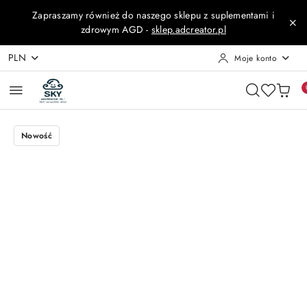
Przejdź do treści głównej
Przejdź do wyszukiwarki
Przejdź do moje konto
Przejdź do menu głównego
Przejdź do opisu produktu
Przejdź do stopki
Zapraszamy również do naszego sklepu z suplementami i
zdrowym AGD -
sklep.adcreator.pl
PLN
Moje konto
Nowość