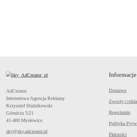
Pomiń karuzelę produktów
Informacje
Dostawa
AdCreator
Internetowa Agencja Reklamy
Zwroty i rekl
Krzysztof Hudzikowski
Regulamin
Górnicza 5/21
41-400 Mysłowice
Polityka Pryw
sky@sky.adcreator.pl
Płatności