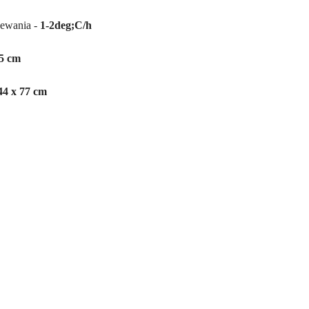
C
zewania -
1-2deg;C/h
65 cm
44 x 77 cm