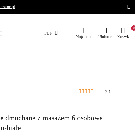
reator.pl
0
PLN
Moje konto
Ulubione
Koszyk
(0)
we dmuchane z masażem 6 osobowe
o-białe