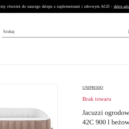
amy również do naszego sklepu z suplementami i zdrowym AGD -
sklep.adc
NAZWA
UNIPRODO
PRODUCENTA:
Brak towaru
Jacuzzi ogrodo
42C 900 l beżow