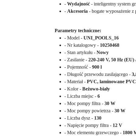
-
Wydajność
- inteligentny system 
-
Akcesoria
- bogate wyposażenie z
Parametry techniczne:
- Model -
UNI_POOLS_16
- Nr katalogowy -
10250468
- Stan artykułu -
Nowy
- Zasilanie -
220-240 V, 50 Hz (EU) 
- Pojemność -
900 l
- Długość przewodu zasilającego -
3
- Materiał -
PVC, laminowane PVC
- Kolor -
Beżowo-biały
- Liczba miejsc -
6
- Moc pompy filtra -
30 W
- Moc pompy powietrza -
30 W
- Liczba dysz -
130
- Napięcie pompy filtra -
12 V
- Moc elementu grzewczego -
1800 