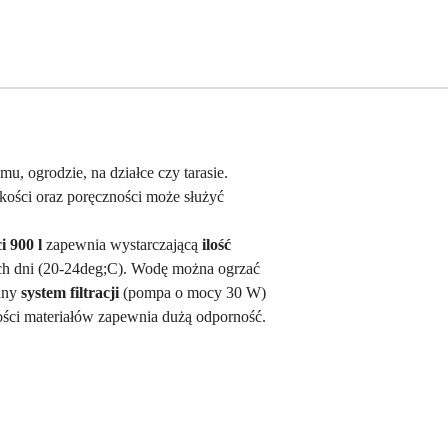
, ogrodzie, na działce czy tarasie.
kości oraz poręczności może służyć
i 900 l
zapewnia wystarczającą
ilość
ych dni (20-24deg;C). Wodę można ogrzać
any
system filtracji
(pompa o mocy 30 W)
ości materiałów zapewnia dużą odporność.