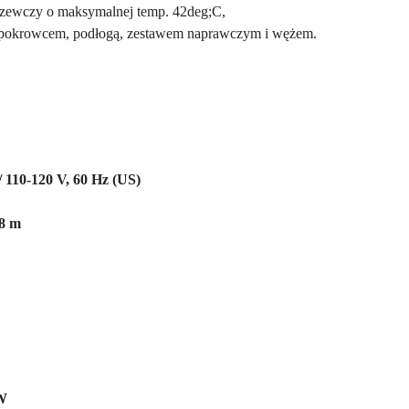
grzewczy o maksymalnej temp. 42deg;C,
 pokrowcem, podłogą, zestawem naprawczym i wężem.
/ 110-120 V, 60 Hz (US)
,8 m
W