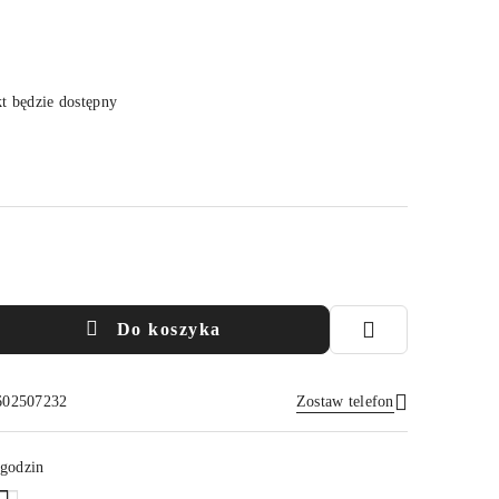
 będzie dostępny
Do koszyka
 602507232
Zostaw telefon
Wyślij
 godzin