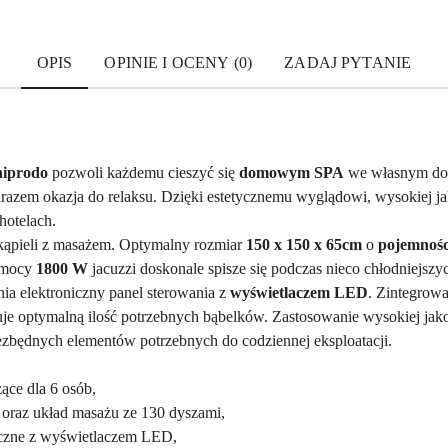
OPIS
OPINIE I OCENY (0)
ZADAJ PYTANIE
niprodo
pozwoli każdemu cieszyć się
domowym SPA
we własnym domu
razem okazja do relaksu. Dzięki estetycznemu wyglądowi, wysokiej ja
hotelach.
kąpieli z masażem. Optymalny rozmiar
150 x 150 x 65cm
o
pojemnośc
i mocy
1800 W
jacuzzi doskonale spisze się podczas nieco chłodniejsz
nia elektroniczny panel sterowania z
wyświetlaczem LED
. Zintegrow
je optymalną ilość potrzebnych bąbelków. Zastosowanie wysokiej jak
ezbędnych elementów potrzebnych do codziennej eksploatacji.
zące dla 6 osób,
oraz układ masażu ze 130 dyszami,
iczne z wyświetlaczem LED,