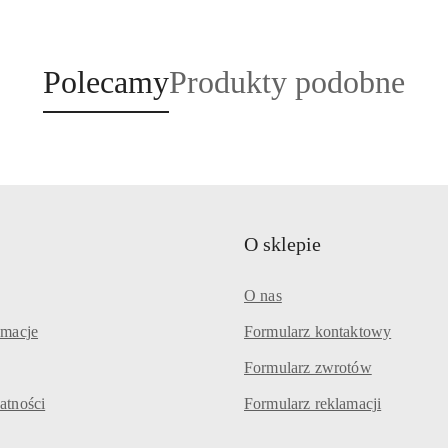
Produkty
Produkty
Polecamy
Produkty podobne
o
o
statusie:
statusie:
O sklepie
O nas
amacje
Formularz kontaktowy
Formularz zwrotów
atności
Formularz reklamacji