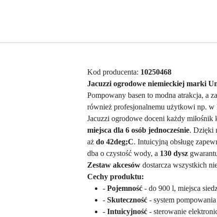
Kod producenta:
10250468
Jacuzzi ogrodowe niemieckiej marki U
Pompowany basen to modna atrakcja, a za
również profesjonalnemu użytkowi np. w 
Jacuzzi ogrodowe doceni każdy miłośnik 
miejsca dla 6 osób jednocześnie
. Dzięk
aż
do 42deg;C
. Intuicyjną obsługę zapew
dba o czystość wody, a
130 dysz
gwarantu
Zestaw akcesów
dostarcza wszystkich ni
Cechy produktu:
-
Pojemność
- do 900 l, miejsca sied
-
Skuteczność
- system pompowania 
-
Intuicyjność
- sterowanie elektron