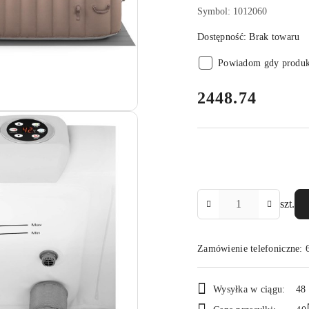
Symbol:
1012060
Dostępność:
Brak towaru
Powiadom gdy produkt
cena:
2448.74
Ilość
szt.
Zamówienie telefoniczne:
Dostępność
Wysyłka w ciągu:
48
i