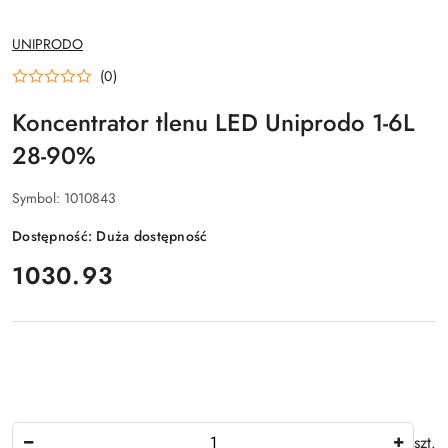
NAZWA
UNIPRODO
PRODUCENTA:
(0)
Koncentrator tlenu LED Uniprodo 1-6L
28-90%
Symbol:
1010843
Dostępność:
Duża dostępność
cena:
1030.93
Ilość
szt.