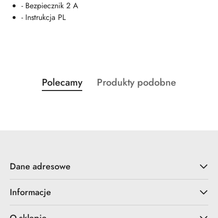
- Bezpiecznik 2 A
- Instrukcja PL
Produkty
Produkty
Polecamy
Produkty podobne
Pomiń karuzelę produktów
o
o
statusie:
statusie:
Dane adresowe
Informacje