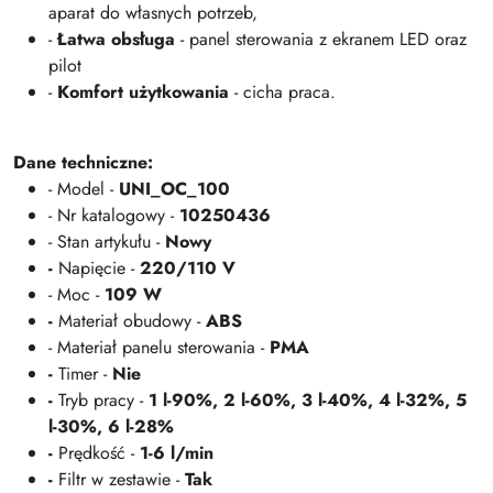
aparat do własnych potrzeb,
-
Łatwa obsługa
- panel sterowania z ekranem LED oraz
pilot
-
Komfort użytkowania
- cicha praca.
Dane techniczne:
- Model -
UNI_OC_100
- Nr katalogowy -
10250436
- Stan artykułu -
Nowy
-
Napięcie -
220/110 V
- Moc -
109 W
-
Materiał obudowy -
ABS
- Materiał panelu sterowania -
PMA
-
Timer -
Nie
-
Tryb pracy -
1 l-90%, 2 l-60%, 3 l-40%, 4 l-32%, 5
l-30%, 6 l-28%
-
Prędkość -
1-6 l/min
-
Filtr w zestawie -
Tak