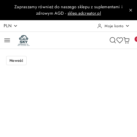
Przejdź do treści głównej
Przejdź do wyszukiwarki
Przejdź do moje konto
Przejdź do menu głównego
Przejdź do opisu produktu
Przejdź do stopki
Zapraszamy również do naszego sklepu z suplementami i
zdrowym AGD -
sklep.adcreator.pl
PLN
Moje konto
Nowość