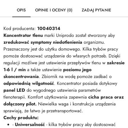
OPIS
OPINIE I OCENY (0)
ZADAJ PYTANIE
Kod producenta:
10040314
Koncentrator tlenu
marki Uniprodo został stworzony aby
zredukować symptomy niedotlenienia
organizmu.
Przeznaczony jest do użytku domowego. Kilka trybów pracy
pomoże dostosować urządzenie do własnych potrzeb. Dzięki
regulacji możliwe jest ustawienie przepływów tlenu w
zakresie
1-6 l / min
a także ustawienie
poziomu jego
skoncentrowania
. Zbiornik na wodę pomoże zadbać o
odpowiednią wilgotność
. Koncentrator posiada dotykowy
panel LED
do wygodnego ustawienia parametrów
tlenoterapii. Komfort użytkowania zapewnia
cicha praca oraz
dołączony pilot.
Niewielka waga i konstrukcja urządzenia
sprawiają, że łatwo je przetransportować.
Cechy produktu:
-
Uniwersalność
- kilka trybów pracy aby dostosować